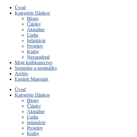
Úvod
Kategórie článkov
Blogy
Články
Aktuálne
Ľudia
Inšpirácie
Projekty
Knihy
Nezaradené
Moje kníhkupectvo
Semináre a prednášky
Archív
English Materials
Úvod
Kategórie článkov
Blogy
Články
Aktuálne
Ľudia
Inšpirácie
Projekty
Knihy