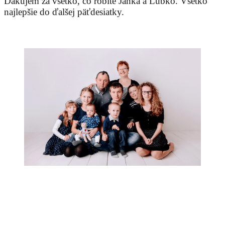
Ďakujem za všetko, čo robíte Janka a Ľubko. Všetko
najlepšie do ďalšej päťdesiatky.