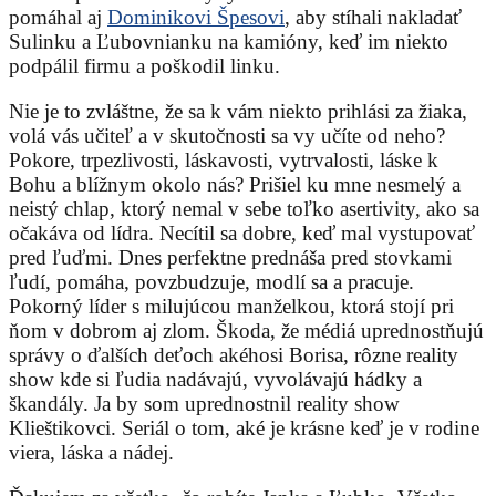
pomáhal aj
Dominikovi Špesovi
, aby stíhali nakladať
Sulinku a Ľubovnianku na kamióny, keď im niekto
podpálil firmu a poškodil linku.
Nie je to zvláštne, že sa k vám niekto prihlási za žiaka,
volá vás učiteľ a v skutočnosti sa vy učíte od neho?
Pokore, trpezlivosti, láskavosti, vytrvalosti, láske k
Bohu a blížnym okolo nás? Prišiel ku mne nesmelý a
neistý chlap, ktorý nemal v sebe toľko asertivity, ako sa
očakáva od lídra. Necítil sa dobre, keď mal vystupovať
pred ľuďmi. Dnes perfektne prednáša pred stovkami
ľudí, pomáha, povzbudzuje, modlí sa a pracuje.
Pokorný líder s milujúcou manželkou, ktorá stojí pri
ňom v dobrom aj zlom. Škoda, že médiá uprednostňujú
správy o ďalších deťoch akéhosi Borisa, rôzne reality
show kde si ľudia nadávajú, vyvolávajú hádky a
škandály. Ja by som uprednostnil reality show
Klieštikovci. Seriál o tom, aké je krásne keď je v rodine
viera, láska a nádej.