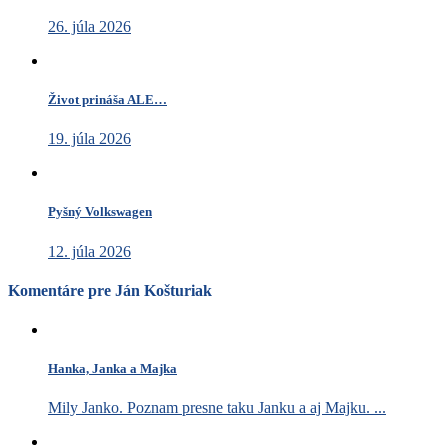
26. júla 2026
Život prináša ALE…
19. júla 2026
Pyšný Volkswagen
12. júla 2026
Komentáre pre Ján Košturiak
Hanka, Janka a Majka
Mily Janko. Poznam presne taku Janku a aj Majku. ...