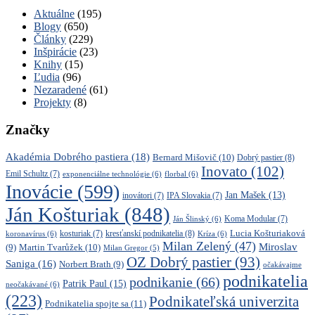
Aktuálne
(195)
Blogy
(650)
Články
(229)
Inšpirácie
(23)
Knihy
(15)
Ľudia
(96)
Nezaradené
(61)
Projekty
(8)
Značky
Akadémia Dobrého pastiera
(18)
Bernard Mišovič
(10)
Dobrý pastier
(8)
Inovato
(102)
Emil Schultz
(7)
exponenciálne technológie
(6)
florbal
(6)
Inovácie
(599)
Jan Mašek
(13)
inovátori
(7)
IPA Slovakia
(7)
Ján Košturiak
(848)
Ján Šlinský
(6)
Koma Modular
(7)
kresťanskí podnikatelia
(8)
Lucia Košturiaková
koronavírus
(6)
kosturiak
(7)
Kríza
(6)
Milan Zelený
(47)
Miroslav
Martin Tvarůžek
(10)
(9)
Milan Gregor
(5)
OZ Dobrý pastier
(93)
Saniga
(16)
Norbert Brath
(9)
očakávajme
podnikatelia
podnikanie
(66)
Patrik Paul
(15)
neočakávané
(6)
(223)
Podnikateľská univerzita
Podnikatelia spojte sa
(11)