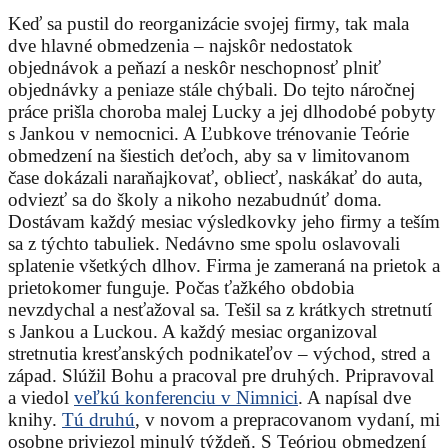
Keď sa pustil do reorganizácie svojej firmy, tak mala
dve hlavné obmedzenia – najskôr nedostatok
objednávok a peňazí a neskôr neschopnosť plniť
objednávky a peniaze stále chýbali. Do tejto náročnej
práce prišla choroba malej Lucky a jej dlhodobé pobyty
s Jankou v nemocnici. A Ľubkove trénovanie Teórie
obmedzení na šiestich deťoch, aby sa v limitovanom
čase dokázali naraňajkovať, obliecť, naskákať do auta,
odviezť sa do školy a nikoho nezabudnúť doma.
Dostávam každý mesiac výsledkovky jeho firmy a teším
sa z týchto tabuliek. Nedávno sme spolu oslavovali
splatenie všetkých dlhov. Firma je zameraná na prietok a
prietokomer funguje. Počas ťažkého obdobia
nevzdychal a nesťažoval sa. Tešil sa z krátkych stretnutí
s Jankou a Luckou. A každý mesiac organizoval
stretnutia kresťanských podnikateľov – východ, stred a
západ. Slúžil Bohu a pracoval pre druhých. Pripravoval
a viedol
veľkú konferenciu v Nimnici
. A napísal dve
knihy.
Tú druhú
, v novom a prepracovanom vydaní, mi
osobne priviezol minulý týždeň. S Teóriou obmedzení