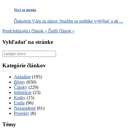
Veci sa menia
Ďakujem Vám za názor. Snažím sa politike vyhýbať a ak ...
Predchádzajúci článok
«
Ďalší článok
»
Vyhľadať na stránke
Vyhľadať
pre:
Kategórie článkov
Aktuálne
(195)
Blogy
(650)
Články
(229)
Inšpirácie
(23)
Knihy
(15)
Ľudia
(96)
Nezaradené
(61)
Projekty
(8)
Témy