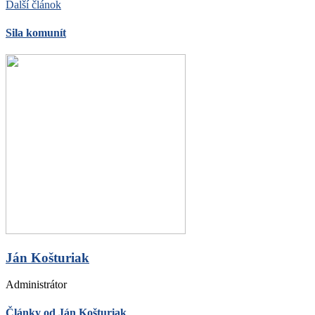
Ďalší článok
Sila komunít
Ján Košturiak
Administrátor
Články od Ján Košturiak