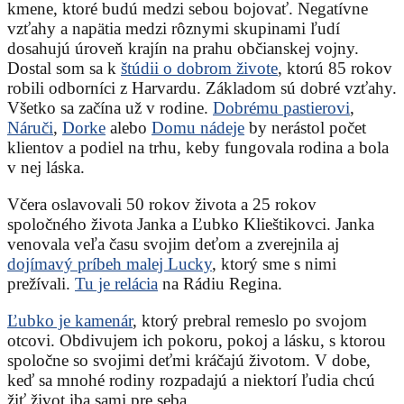
kmene, ktoré budú medzi sebou bojovať. Negatívne
vzťahy a napätia medzi rôznymi skupinami ľudí
dosahujú úroveň krajín na prahu občianskej vojny.
Dostal som sa k
štúdii o dobrom živote
, ktorú 85 rokov
robili odborníci z Harvardu. Základom sú dobré vzťahy.
Všetko sa začína už v rodine.
Dobrému pastierovi
,
Náruči
,
Dorke
alebo
Domu nádeje
by nerástol počet
klientov a podiel na trhu, keby fungovala rodina a bola
v nej láska.
Včera oslavovali 50 rokov života a 25 rokov
spoločného života Janka a Ľubko Klieštikovci. Janka
venovala veľa času svojim deťom a zverejnila aj
dojímavý príbeh malej Lucky
, ktorý sme s nimi
prežívali.
Tu je relácia
na Rádiu Regina.
Ľubko je kamenár
, ktorý prebral remeslo po svojom
otcovi. Obdivujem ich pokoru, pokoj a lásku, s ktorou
spoločne so svojimi deťmi kráčajú životom. V dobe,
keď sa mnohé rodiny rozpadajú a niektorí ľudia chcú
žiť život iba sami pre seba.