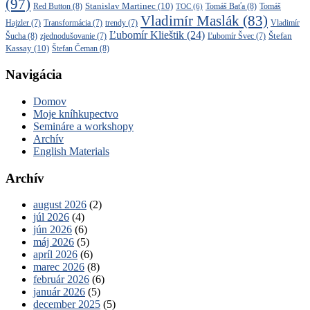
(97)
Stanislav Martinec
(10)
Red Button
(8)
Tomáš Baťa
(8)
TOC
(6)
Tomáš
Vladimír Maslák
(83)
Vladimír
Hajzler
(7)
Transformácia
(7)
trendy
(7)
Ľubomír Klieštik
(24)
Štefan
Šucha
(8)
zjednodušovanie
(7)
Ľubomír Švec
(7)
Kassay
(10)
Štefan Čeman
(8)
Navigácia
Domov
Moje kníhkupectvo
Semináre a workshopy
Archív
English Materials
Archív
august 2026
(2)
júl 2026
(4)
jún 2026
(6)
máj 2026
(5)
apríl 2026
(6)
marec 2026
(8)
február 2026
(6)
január 2026
(5)
december 2025
(5)