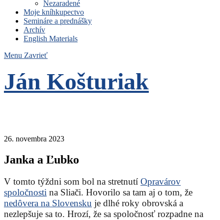
Nezaradené
Moje kníhkupectvo
Semináre a prednášky
Archív
English Materials
Menu
Zavrieť
Ján Košturiak
Čo nemáme to nepotrebujeme
26. novembra 2023
Janka a Ľubko
V tomto týždni som bol na stretnutí
Opravárov
spoločnosti
na Sliači. Hovorilo sa tam aj o tom, že
nedôvera na Slovensku
je dlhé roky obrovská a
nezlepšuje sa to. Hrozí, že sa spoločnosť rozpadne na