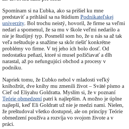
Spomínam si na Ľubka, ako sa prišiel ku mne
predstaviť a prihlásil sa na štúdium
Podnikateľskej
univerzity
. Bol trochu neistý, hovoril, že firme sa veľmi
nedarí a spomenul, že sa mu v škole veľmi nedarilo a
nie je študijný typ. Posmelil som ho, že u nás sa až tak
veľa neštuduje a snažíme sa skôr riešiť konkrétne
problémy vo firme. V tej jeho ich bolo dosť. Od
nedostatku peňazí, ktoré si musel požičiavať a dlh
narastal, až po nefungujúci obchod a procesy v
podniku.
Napriek tomu, že Ľubko nebol v mladosti veľký
knihožrút, dve knihy mu zmenili život – Sväté písmo a
Cieľ od Eliyahu Goldratta. Myslím si, že v poznaní
Teórie obmedzení
patrí k najlepším. A možno je úplne
najlepší, keď Eli Goldratt už nie je medzi nami. Nielen,
že preštudoval všetko dostupné, ale on princípy Teórie
obmedzení používa a rozvíja vo svojom živote a v
práci.