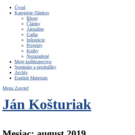
Úvod
Kategórie článkov
Blogy
Články
Aktuálne
Ľudia
Inšpirácie
Projekty
Knihy
Nezaradené
Moje kníhkupectvo
Semináre a prednášky
Archív
English Materials
Menu
Zavrieť
Ján Košturiak
Čo nemáme to nepotrebujeme
Mesiac:
august 2019