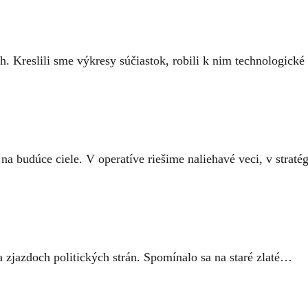
h. Kreslili sme výkresy súčiastok, robili k nim technologick
na budúce ciele. V operatíve riešime naliehavé veci, v straté
a zjazdoch politických strán. Spomínalo sa na staré zlaté…