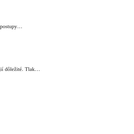
é postupy…
gií dôležité. Tlak…