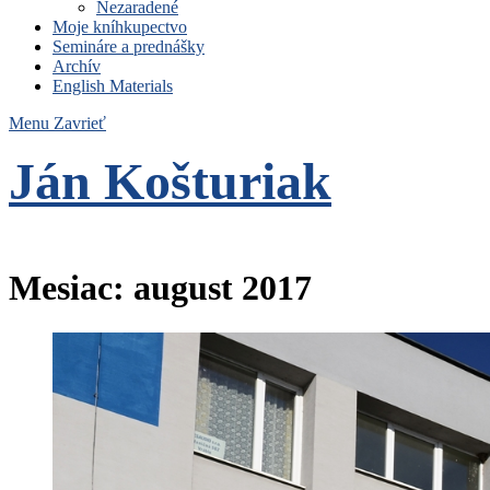
Nezaradené
Moje kníhkupectvo
Semináre a prednášky
Archív
English Materials
Menu
Zavrieť
Ján Košturiak
Čo nemáme to nepotrebujeme
Mesiac:
august 2017