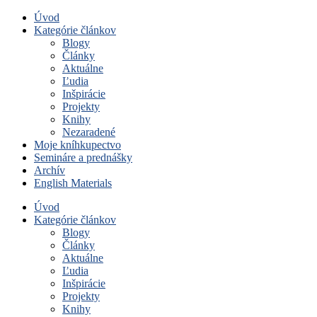
Úvod
Kategórie článkov
Blogy
Články
Aktuálne
Ľudia
Inšpirácie
Projekty
Knihy
Nezaradené
Moje kníhkupectvo
Semináre a prednášky
Archív
English Materials
Úvod
Kategórie článkov
Blogy
Články
Aktuálne
Ľudia
Inšpirácie
Projekty
Knihy