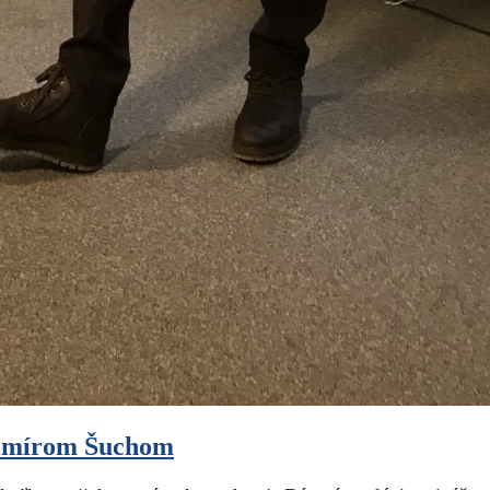
adimírom Šuchom