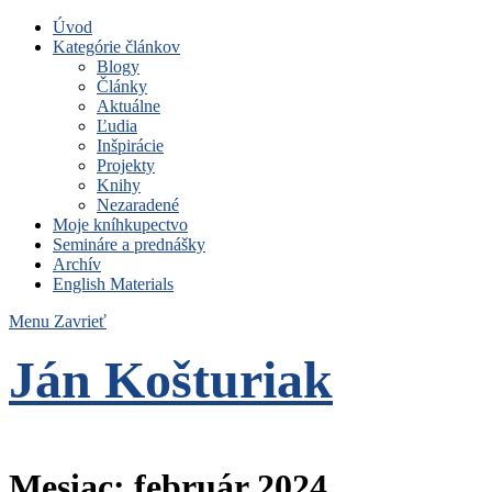
Úvod
Kategórie článkov
Blogy
Články
Aktuálne
Ľudia
Inšpirácie
Projekty
Knihy
Nezaradené
Moje kníhkupectvo
Semináre a prednášky
Archív
English Materials
Menu
Zavrieť
Ján Košturiak
Čo nemáme to nepotrebujeme
Mesiac:
február 2024