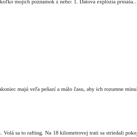
ekoľko mojich poznámok z neho: 1. Dátová explózia prináša
Nakoniec majú veľa peňazí a málo času, aby ich rozumne min
olá sa to rafting. Na 18 kilometrovej trati sa striedali po