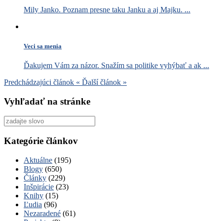
Mily Janko. Poznam presne taku Janku a aj Majku. ...
Veci sa menia
Ďakujem Vám za názor. Snažím sa politike vyhýbať a ak ...
Predchádzajúci článok
«
Ďalší článok
»
Vyhľadať na stránke
Vyhľadať
pre:
Kategórie článkov
Aktuálne
(195)
Blogy
(650)
Články
(229)
Inšpirácie
(23)
Knihy
(15)
Ľudia
(96)
Nezaradené
(61)