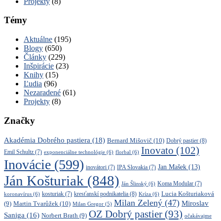
Projekty
(8)
Témy
Aktuálne
(195)
Blogy
(650)
Články
(229)
Inšpirácie
(23)
Knihy
(15)
Ľudia
(96)
Nezaradené
(61)
Projekty
(8)
Značky
Akadémia Dobrého pastiera
(18)
Bernard Mišovič
(10)
Dobrý pastier
(8)
Inovato
(102)
Emil Schultz
(7)
exponenciálne technológie
(6)
florbal
(6)
Inovácie
(599)
Jan Mašek
(13)
inovátori
(7)
IPA Slovakia
(7)
Ján Košturiak
(848)
Ján Šlinský
(6)
Koma Modular
(7)
kresťanskí podnikatelia
(8)
Lucia Košturiaková
koronavírus
(6)
kosturiak
(7)
Kríza
(6)
Milan Zelený
(47)
Miroslav
Martin Tvarůžek
(10)
(9)
Milan Gregor
(5)
OZ Dobrý pastier
(93)
Saniga
(16)
Norbert Brath
(9)
očakávajme