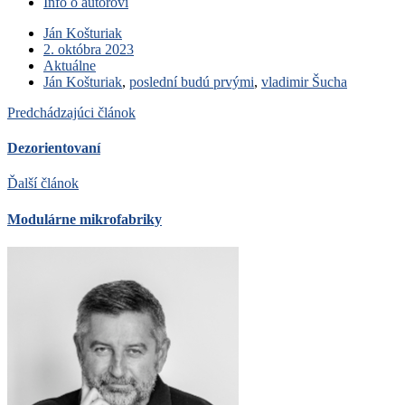
Info o autorovi
Ján Košturiak
2. októbra 2023
Aktuálne
Ján Košturiak
,
poslední budú prvými
,
vladimir Šucha
Predchádzajúci článok
Dezorientovaní
Ďalší článok
Modulárne mikrofabriky