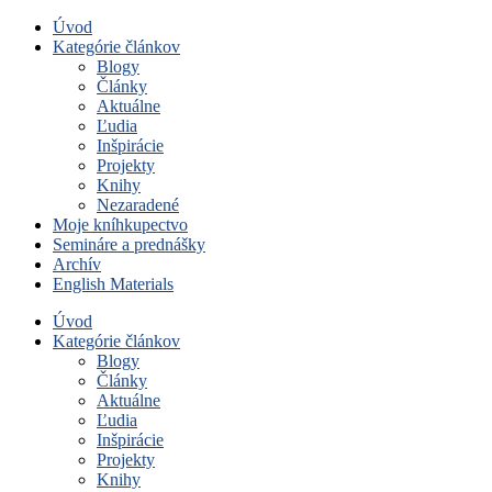
Úvod
Kategórie článkov
Blogy
Články
Aktuálne
Ľudia
Inšpirácie
Projekty
Knihy
Nezaradené
Moje kníhkupectvo
Semináre a prednášky
Archív
English Materials
Úvod
Kategórie článkov
Blogy
Články
Aktuálne
Ľudia
Inšpirácie
Projekty
Knihy