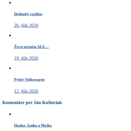
Dedinský rozhlas
26. júla 2026
Život prináša ALE…
19. júla 2026
Pyšný Volkswagen
12. júla 2026
Komentáre pre Ján Košturiak
Hanka, Janka a Majka