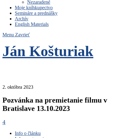
Nezaradené
Moje kníhkupectvo
Semináre a prednášky
Archív
English Materials
Menu
Zavrieť
Ján Košturiak
Čo nemáme to nepotrebujeme
2. októbra 2023
Pozvánka na premietanie filmu v
Bratislave 13.10.2023
4
Info o článku