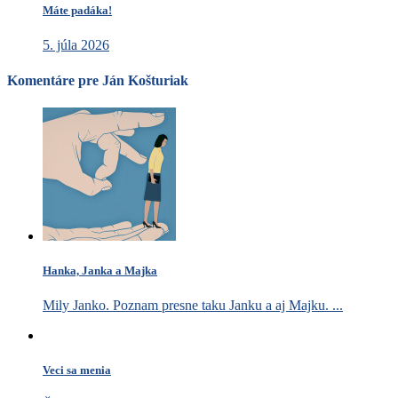
Máte padáka!
5. júla 2026
Komentáre pre Ján Košturiak
Hanka, Janka a Majka
Mily Janko. Poznam presne taku Janku a aj Majku. ...
Veci sa menia