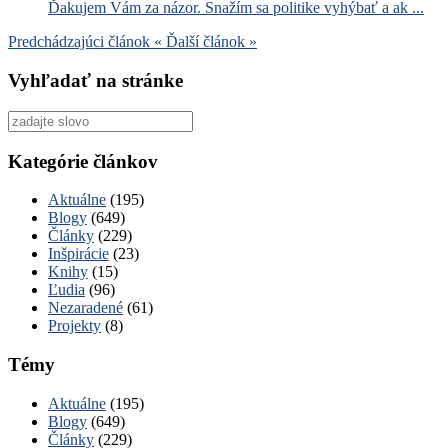
Ďakujem Vám za názor. Snažím sa politike vyhýbať a ak ...
Predchádzajúci článok
«
Ďalší článok
»
Vyhľadať na stránke
Vyhľadať
pre:
Kategórie článkov
Aktuálne
(195)
Blogy
(649)
Články
(229)
Inšpirácie
(23)
Knihy
(15)
Ľudia
(96)
Nezaradené
(61)
Projekty
(8)
Témy
Aktuálne
(195)
Blogy
(649)
Články
(229)