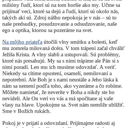
milióny ľudí, ktorí sú na tom horšie ako my. Učme sa
prijímať veci, ktoré sa dejú a ľudí, ktorí sú okolo nás,
takých akí sú. Zdroj nášho nepokoja je v nás – sú to
naše predsudky, posudzovanie a odsudzovanie, naše
ego a optika, ktorou sa pozeráme na svet.
Na môjho priateľa
útočili vlny smútku a bolesti, keď
mu zomrela milovaná dcéra. V tom trápení začal chváliť
Ježiša Krista. A vlny slabli a ustupovali. Sú problémy,
ktoré nás presahujú. My sa s nimi trápime ale Pán si s
nimi poradí. Len mu ich musíme odovzdať. A veriť.
Niekedy sa cítime opustení, osamelí, nemilovaní a
nepotrební. Ale Boh je s nami neustále a Jeho láska k
nám sa nemení podľa toho, ako vyzeráme a čo robíme.
Môžete namietať, že neveríte v Boha a nikdy ste ho
nevideli. Ale On verí vo vás a má spočítane aj vaše
vlasy na hlave. Upokojme sa. Svet nám nemôže ublížiť.
Sme v Božích rukách.
Pokoj je v prijatí a odovzdaní. Prijímajme radosti aj