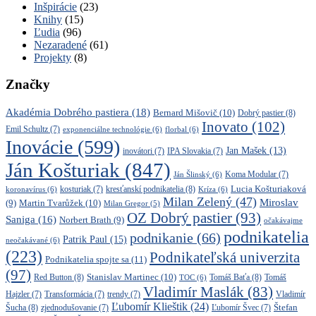
Inšpirácie
(23)
Knihy
(15)
Ľudia
(96)
Nezaradené
(61)
Projekty
(8)
Značky
Akadémia Dobrého pastiera
(18)
Bernard Mišovič
(10)
Dobrý pastier
(8)
Inovato
(102)
Emil Schultz
(7)
exponenciálne technológie
(6)
florbal
(6)
Inovácie
(599)
Jan Mašek
(13)
inovátori
(7)
IPA Slovakia
(7)
Ján Košturiak
(847)
Ján Šlinský
(6)
Koma Modular
(7)
kresťanskí podnikatelia
(8)
Lucia Košturiaková
koronavírus
(6)
kosturiak
(7)
Kríza
(6)
Milan Zelený
(47)
Miroslav
Martin Tvarůžek
(10)
(9)
Milan Gregor
(5)
OZ Dobrý pastier
(93)
Saniga
(16)
Norbert Brath
(9)
očakávajme
podnikatelia
podnikanie
(66)
Patrik Paul
(15)
neočakávané
(6)
(223)
Podnikateľská univerzita
Podnikatelia spojte sa
(11)
(97)
Stanislav Martinec
(10)
Red Button
(8)
Tomáš Baťa
(8)
TOC
(6)
Tomáš
Vladimír Maslák
(83)
Vladimír
Hajzler
(7)
Transformácia
(7)
trendy
(7)
Ľubomír Klieštik
(24)
Štefan
Šucha
(8)
zjednodušovanie
(7)
Ľubomír Švec
(7)