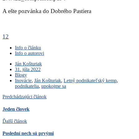
A ešte pozvánka do Dobrého Pastiera
12
Info o článku
Info o autorovi
Ján Košturiak
31. júla 2022
Blogy
Inovácie
,
Ján Košturiak
,
Letný podnikateľský kemp
,
podnikatelia
,
upokojme sa
Predchádzajúci článok
Jeden človek
Ďalší článok
Poslední nech sú prvými