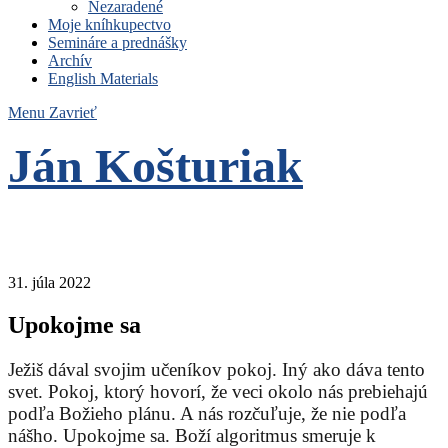
Nezaradené
Moje kníhkupectvo
Semináre a prednášky
Archív
English Materials
Menu
Zavrieť
Ján Košturiak
Čo nemáme to nepotrebujeme
31. júla 2022
Upokojme sa
Ježiš dával svojim učeníkov pokoj. Iný ako dáva tento
svet. Pokoj, ktorý hovorí, že veci okolo nás prebiehajú
podľa Božieho plánu. A nás rozčuľuje, že nie podľa
nášho. Upokojme sa. Boží algoritmus smeruje k