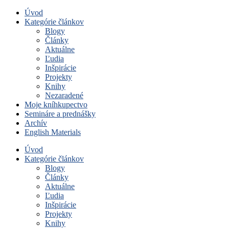
Úvod
Kategórie článkov
Blogy
Články
Aktuálne
Ľudia
Inšpirácie
Projekty
Knihy
Nezaradené
Moje kníhkupectvo
Semináre a prednášky
Archív
English Materials
Úvod
Kategórie článkov
Blogy
Články
Aktuálne
Ľudia
Inšpirácie
Projekty
Knihy