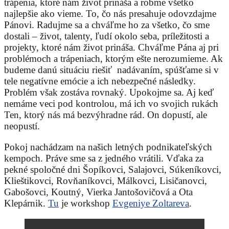
trápenia, ktoré nám život prináša a robme všetko
najlepšie ako vieme. To, čo nás presahuje odovzdajme
Pánovi. Radujme sa a chváľme ho za všetko, čo sme
dostali – život, talenty, ľudí okolo seba, príležitosti a
projekty, ktoré nám život prináša. Chváľme Pána aj pri
problémoch a trápeniach, ktorým ešte nerozumieme. Ak
budeme danú situáciu riešiť nadávaním, spúšťame si v
tele negatívne emócie a ich nebezpečné následky.
Problém však zostáva rovnaký. Upokojme sa. Aj keď
nemáme veci pod kontrolou, má ich vo svojich rukách
Ten, ktorý nás má bezvýhradne rád. On dopustí, ale
neopustí.
Pokoj nachádzam na našich letných podnikateľských
kempoch. Práve sme sa z jedného vrátili. Vďaka za
pekné spoločné dni Šopíkovci, Salajovci, Súkeníkovci,
Klieštikovci, Rovňaníkovci, Málkovci, Lisičanovci,
Gabošovci, Koutný, Vierka Jantošovičová a Ota
Klepárnik.
Tu
je workshop
Evgeniye Zoltareva
.