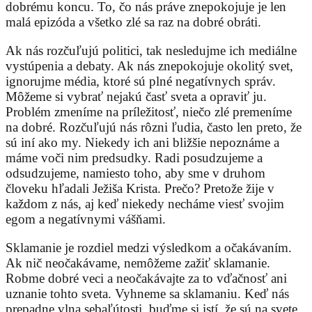
dobrému koncu. To, čo nás práve znepokojuje je len
malá epizóda a všetko zlé sa raz na dobré obráti.
Ak nás rozčuľujú politici, tak nesledujme ich mediálne
vystúpenia a debaty. Ak nás znepokojuje okolitý svet,
ignorujme média, ktoré sú plné negatívnych správ.
Môžeme si vybrať nejakú časť sveta a opraviť ju.
Problém zmeníme na príležitosť, niečo zlé premeníme
na dobré. Rozčuľujú nás rôzni ľudia, často len preto, že
sú iní ako my. Niekedy ich ani bližšie nepoznáme a
máme voči nim predsudky. Radi posudzujeme a
odsudzujeme, namiesto toho, aby sme v druhom
človeku hľadali Ježiša Krista. Prečo? Pretože žije v
každom z nás, aj keď niekedy necháme viesť svojim
egom a negatívnymi vášňami.
Sklamanie je rozdiel medzi výsledkom a očakávaním.
Ak nič neočakávame, nemôžeme zažiť sklamanie.
Robme dobré veci a neočakávajte za to vďačnosť ani
uznanie tohto sveta. Vyhneme sa sklamaniu. Keď nás
prepadne vlna sebaľútosti, buďme si istí, že sú na svete