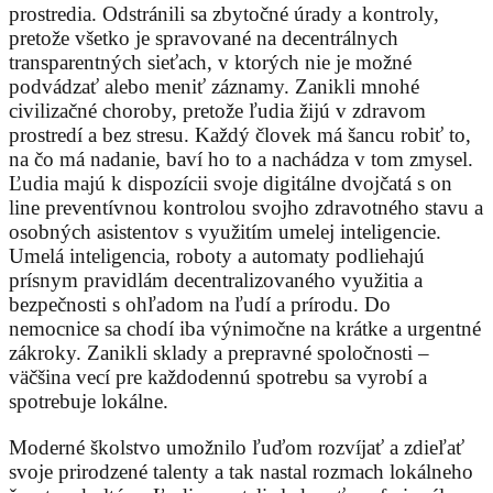
prostredia. Odstránili sa zbytočné úrady a kontroly,
pretože všetko je spravované na decentrálnych
transparentných sieťach, v ktorých nie je možné
podvádzať alebo meniť záznamy. Zanikli mnohé
civilizačné choroby, pretože ľudia žijú v zdravom
prostredí a bez stresu. Každý človek má šancu robiť to,
na čo má nadanie, baví ho to a nachádza v tom zmysel.
Ľudia majú k dispozícii svoje digitálne dvojčatá s on
line preventívnou kontrolou svojho zdravotného stavu a
osobných asistentov s využitím umelej inteligencie.
Umelá inteligencia, roboty a automaty podliehajú
prísnym pravidlám decentralizovaného využitia a
bezpečnosti s ohľadom na ľudí a prírodu. Do
nemocnice sa chodí iba výnimočne na krátke a urgentné
zákroky. Zanikli sklady a prepravné spoločnosti –
väčšina vecí pre každodennú spotrebu sa vyrobí a
spotrebuje lokálne.
Moderné školstvo umožnilo ľuďom rozvíjať a zdieľať
svoje prirodzené talenty a tak nastal rozmach lokálneho