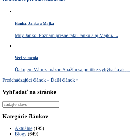
Hanka, Janka a Majka
Mily Janko. Poznam presne taku Janku a aj Majku. ...
Veci sa menia
Ďakujem Vám za názor. Snažím sa politike vyhýbať a ak ...
Predchádzajúci článok
«
Ďalší článok
»
Vyhľadať na stránke
Vyhľadať
pre:
Kategórie článkov
Aktuálne
(195)
Blogy
(649)