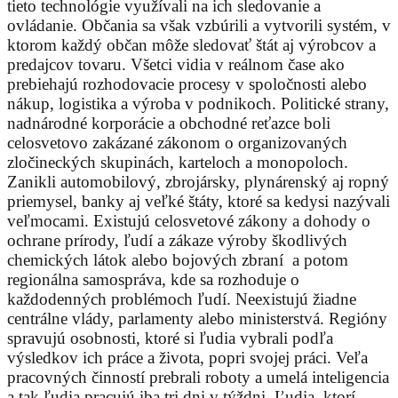
tieto technológie využívali na ich sledovanie a
ovládanie. Občania sa však vzbúrili a vytvorili systém, v
ktorom každý občan môže sledovať štát aj výrobcov a
predajcov tovaru. Všetci vidia v reálnom čase ako
prebiehajú rozhodovacie procesy v spoločnosti alebo
nákup, logistika a výroba v podnikoch. Politické strany,
nadnárodné korporácie a obchodné reťazce boli
celosvetovo zakázané zákonom o organizovaných
zločineckých skupinách, karteloch a monopoloch.
Zanikli automobilový, zbrojársky, plynárenský aj ropný
priemysel, banky aj veľké štáty, ktoré sa kedysi nazývali
veľmocami. Existujú celosvetové zákony a dohody o
ochrane prírody, ľudí a zákaze výroby škodlivých
chemických látok alebo bojových zbraní a potom
regionálna samospráva, kde sa rozhoduje o
každodenných problémoch ľudí. Neexistujú žiadne
centrálne vlády, parlamenty alebo ministerstvá. Regióny
spravujú osobnosti, ktoré si ľudia vybrali podľa
výsledkov ich práce a života, popri svojej práci. Veľa
pracovných činností prebrali roboty a umelá inteligencia
a tak ľudia pracujú iba tri dni v týždni. Ľudia, ktorí