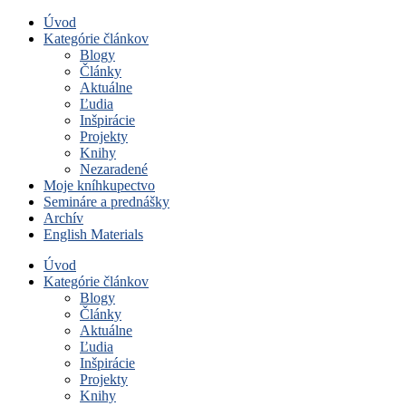
Úvod
Kategórie článkov
Blogy
Články
Aktuálne
Ľudia
Inšpirácie
Projekty
Knihy
Nezaradené
Moje kníhkupectvo
Semináre a prednášky
Archív
English Materials
Úvod
Kategórie článkov
Blogy
Články
Aktuálne
Ľudia
Inšpirácie
Projekty
Knihy