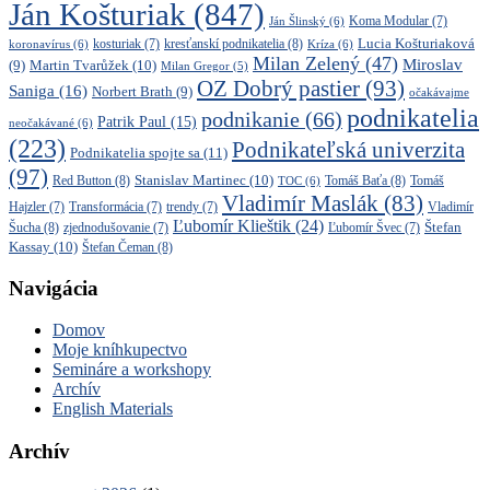
Ján Košturiak
(847)
Ján Šlinský
(6)
Koma Modular
(7)
kresťanskí podnikatelia
(8)
Lucia Košturiaková
koronavírus
(6)
kosturiak
(7)
Kríza
(6)
Milan Zelený
(47)
Miroslav
Martin Tvarůžek
(10)
(9)
Milan Gregor
(5)
OZ Dobrý pastier
(93)
Saniga
(16)
Norbert Brath
(9)
očakávajme
podnikatelia
podnikanie
(66)
Patrik Paul
(15)
neočakávané
(6)
(223)
Podnikateľská univerzita
Podnikatelia spojte sa
(11)
(97)
Stanislav Martinec
(10)
Red Button
(8)
Tomáš Baťa
(8)
TOC
(6)
Tomáš
Vladimír Maslák
(83)
Vladimír
Hajzler
(7)
Transformácia
(7)
trendy
(7)
Ľubomír Klieštik
(24)
Štefan
Šucha
(8)
zjednodušovanie
(7)
Ľubomír Švec
(7)
Kassay
(10)
Štefan Čeman
(8)
Navigácia
Domov
Moje kníhkupectvo
Semináre a workshopy
Archív
English Materials
Archív