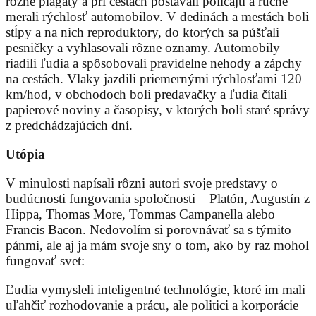
rôzne plagáty a pri cestách postávali policajti a ručne
merali rýchlosť automobilov. V dedinách a mestách boli
stĺpy a na nich reproduktory, do ktorých sa púšťali
pesničky a vyhlasovali rôzne oznamy. Automobily
riadili ľudia a spôsobovali pravidelne nehody a zápchy
na cestách. Vlaky jazdili priemernými rýchlosťami 120
km/hod, v obchodoch boli predavačky a ľudia čítali
papierové noviny a časopisy, v ktorých boli staré správy
z predchádzajúcich dní.
Utópia
V minulosti napísali rôzni autori svoje predstavy o
budúcnosti fungovania spoločnosti – Platón, Augustín z
Hippa, Thomas More, Tommas Campanella alebo
Francis Bacon. Nedovolím si porovnávať sa s týmito
pánmi, ale aj ja mám svoje sny o tom, ako by raz mohol
fungovať svet:
Ľudia vymysleli inteligentné technológie, ktoré im mali
uľahčiť rozhodovanie a prácu, ale politici a korporácie