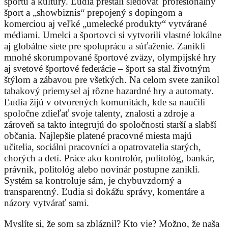
športu a kultúry. Ľudia prestali sledovať profesionálny
šport a „showbiznis“ prepojený s dopingom a
komerciou aj veľké „umelecké produkty“ vytvárané
médiami. Umelci a športovci si vytvorili vlastné lokálne
aj globálne siete pre spoluprácu a súťaženie. Zanikli
mnohé skorumpované športové zväzy, olympijské hry
aj svetové športové federácie – šport sa stal životným
štýlom a zábavou pre všetkých. Na celom svete zanikol
tabakový priemysel aj rôzne hazardné hry a automaty.
Ľudia žijú v otvorených komunitách, kde sa naučili
spoločne zdieľať svoje talenty, znalosti a zdroje a
zároveň sa takto integrujú do spoločnosti starší a slabší
občania. Najlepšie platené pracovné miesta majú
učitelia, sociálni pracovníci a opatrovatelia starých,
chorých a detí. Práce ako kontrolór, politológ, bankár,
právnik, politológ alebo novinár postupne zanikli.
Systém sa kontroluje sám, je chybuvzdorný a
transparentný. Ľudia si dokážu správy, komentáre a
názory vytvárať sami.
Myslíte si, že som sa zbláznil? Kto vie? Možno, že naša