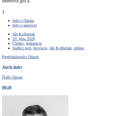
snehová guľa.
1
Info o článku
Info o autorovi
Ján Košturiak
10. júna 2020
Články
,
Inšpirácie
budúci svet
,
Inovácie
,
Ján Košturiak
,
utópia
Predchádzajúci článok
Jazyk lásky
Ďalší článok
80/20