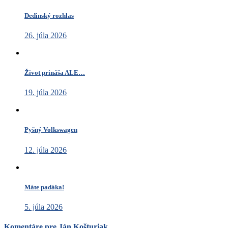
Dedinský rozhlas
26. júla 2026
Život prináša ALE…
19. júla 2026
Pyšný Volkswagen
12. júla 2026
Máte padáka!
5. júla 2026
Komentáre pre Ján Košturiak