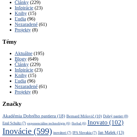
Články
(229)
Inšpirácie
(23)
Knihy
(15)
Ľudia
(96)
Nezaradené
(61)
Projekty
(8)
Témy
Aktuálne
(195)
Blogy
(649)
Články
(229)
Inšpirácie
(23)
Knihy
(15)
Ľudia
(96)
Nezaradené
(61)
Projekty
(8)
Značky
Akadémia Dobrého pastiera
(18)
Bernard Mišovič
(10)
Dobrý pastier
(8)
Inovato
(102)
Emil Schultz
(7)
exponenciálne technológie
(6)
florbal
(6)
Inovácie
(599)
Jan Mašek
(13)
inovátori
(7)
IPA Slovakia
(7)