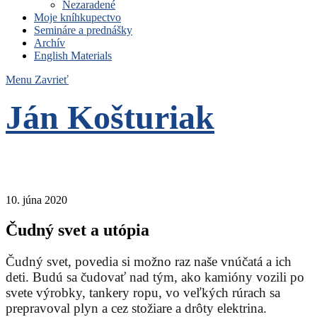
Nezaradené
Moje kníhkupectvo
Semináre a prednášky
Archív
English Materials
Menu
Zavrieť
Ján Košturiak
Čo nemáme to nepotrebujeme
10. júna 2020
Čudný svet a utópia
Čudný svet, povedia si možno raz naše vnúčatá a ich
deti. Budú sa čudovať nad tým, ako kamióny vozili po
svete výrobky, tankery ropu, vo veľkých rúrach sa
prepravoval plyn a cez stožiare a drôty elektrina.