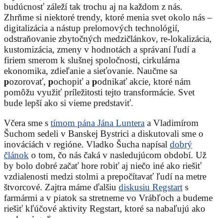
budúcnosť záleží tak trochu aj na každom z nás.
Zhrňme si niektoré trendy, ktoré menia svet okolo nás –
digitalizácia a nástup prelomových technológií,
odstraňovanie zbytočných medzičlánkov, re-lokalizácia,
kustomizácia, zmeny v hodnotách a správaní ľudí a
firiem smerom k slušnej spoločnosti, cirkulárna
ekonomika, zdieľanie a sieťovanie. Naučme sa
p
ozorovať,
p
ochopiť a
p
odnikať akcie, ktoré nám
pomôžu využiť príležitosti tejto transformácie. Svet
bude lepší ako si vieme predstaviť.
Včera sme s
tímom pána Jána Luntera
a Vladimírom
Šuchom sedeli v Banskej Bystrici a diskutovali sme o
inováciách v regióne. Vladko Šucha napísal
dobrý
článok
o tom, čo nás čaká v nasledujúcom období. Už
by bolo dobré začať hore robiť aj niečo iné ako riešiť
vzdialenosti medzi stolmi a prepočítavať ľudí na metre
štvorcové. Zajtra máme ďalšiu
diskusiu Regstart
s
farmármi a v piatok sa stretneme vo Vrábľoch a budeme
riešiť kľúčové aktivity Regstart, ktoré sa nabaľujú ako