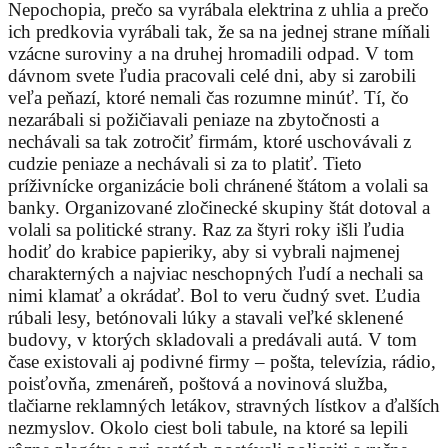
Nepochopia, prečo sa vyrábala elektrina z uhlia a prečo
ich predkovia vyrábali tak, že sa na jednej strane míňali
vzácne suroviny a na druhej hromadili odpad. V tom
dávnom svete ľudia pracovali celé dni, aby si zarobili
veľa peňazí, ktoré nemali čas rozumne minúť. Tí, čo
nezarábali si požičiavali peniaze na zbytočnosti a
nechávali sa tak zotročiť firmám, ktoré uschovávali z
cudzie peniaze a nechávali si za to platiť. Tieto
príživnícke organizácie boli chránené štátom a volali sa
banky. Organizované zločinecké skupiny štát dotoval a
volali sa politické strany. Raz za štyri roky išli ľudia
hodiť do krabice papieriky, aby si vybrali najmenej
charakterných a najviac neschopných ľudí a nechali sa
nimi klamať a okrádať. Bol to veru čudný svet. Ľudia
rúbali lesy, betónovali lúky a stavali veľké sklenené
budovy, v ktorých skladovali a predávali autá. V tom
čase existovali aj podivné firmy – pošta, televízia, rádio,
poisťovňa, zmenáreň, poštová a novinová služba,
tlačiarne reklamných letákov, stravných lístkov a ďalších
nezmyslov. Okolo ciest boli tabule, na ktoré sa lepili