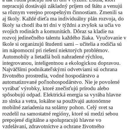
nepracujú dostávajú základný príjem od štátu a venujú
sa rôznym verejno prospešným činnostiam. Zmenili sa
aj školy. Každé dieťa ma individuálny plán rozvoja, do
školy sa chodí iba tri dni v týždni a zvyšok sa učia vo
svojich rodinách a komunitách. Dôraz sa kladie na
rozvoj jedinečného talentu každého žiaka. Vyučovanie v
škole si organizujú študenti sami – učitelia a rodičia sú
im nápomocní pri riešení niektorých problémov.
Automobily a lietadlá boli nahradené rýchlou,
integrovanou, inteligentnou a ekologickou dopravou.
Najväčšími podnikateľskými odvetviami sú ochrana
životného prostredia, vodné hospodárstvo a
automatizované poľnohospodárstvo. Nie je povolené
vyrábať výrobky, ktoré znečisťujú prírodu alebo
spôsobujú odpad. Elektrická energia sa vyrába hlavne
zo slnka a vetra, lokálne sa používajú autonómne
mobilné zariadenia na solárny pohon. Celý svet sa
rozdelil na samostatné regióny, ktoré sú medzi sebou
prepojené digitálne a spolupracujú hlavne vo
vzdelávaní, zdravotníctve a ochrane životného