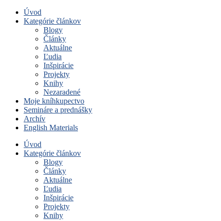
Úvod
Kategórie článkov
Blogy
Články
Aktuálne
Ľudia
Inšpirácie
Projekty
Knihy
Nezaradené
Moje kníhkupectvo
Semináre a prednášky
Archív
English Materials
Úvod
Kategórie článkov
Blogy
Články
Aktuálne
Ľudia
Inšpirácie
Projekty
Knihy