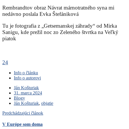
Rembrandtov obraz Návrat márnotratného syna mi
nedávno poslala Evka Štefániková
Tu je fotografia z „Getsemanskej záhrady“ od Mirka
Sanigu, kde prežil noc zo Zeleného štvrtka na Veľký
piatok
24
Info o článku
Info o autorovi
Ján Košturiak
31. marca 2024
Blogy
Ján Košturiak
,
objatie
Predchádzajúci článok
V Európe som doma