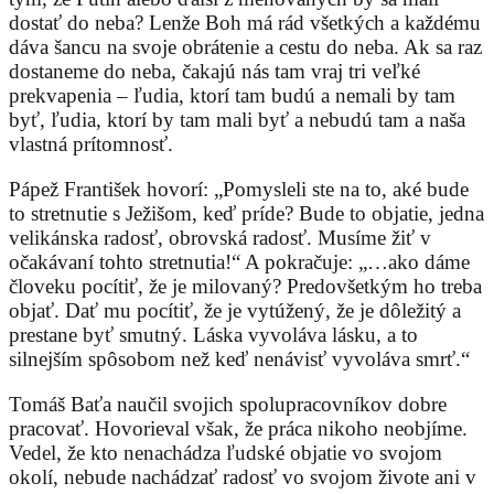
dostať do neba? Lenže Boh má rád všetkých a každému
dáva šancu na svoje obrátenie a cestu do neba. Ak sa raz
dostaneme do neba, čakajú nás tam vraj tri veľké
prekvapenia – ľudia, ktorí tam budú a nemali by tam
byť, ľudia, ktorí by tam mali byť a nebudú tam a naša
vlastná prítomnosť.
Pápež František hovorí: „Pomysleli ste na to, aké bude
to stretnutie s Ježišom, keď príde? Bude to objatie, jedna
velikánska radosť, obrovská radosť. Musíme žiť v
očakávaní tohto stretnutia!“ A pokračuje: „…ako dáme
človeku pocítiť, že je milovaný? Predovšetkým ho treba
objať. Dať mu pocítiť, že je vytúžený, že je dôležitý a
prestane byť smutný. Láska vyvoláva lásku, a to
silnejším spôsobom než keď nenávisť vyvoláva smrť.“
Tomáš Baťa naučil svojich spolupracovníkov dobre
pracovať. Hovorieval však, že práca nikoho neobjíme.
Vedel, že kto nenachádza ľudské objatie vo svojom
okolí, nebude nachádzať radosť vo svojom živote ani v