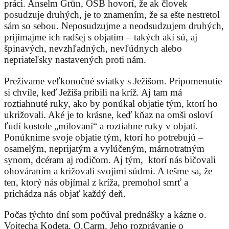
práci. Anselm Grün, OSB hovorí, že ak človek
posudzuje druhých, je to znamením, že sa ešte nestretol
sám so sebou. Neposudzujme a neodsudzujem druhých,
prijímajme ich radšej s objatím – takých akí sú, aj
špinavých, nevzhľadných, nevľúdnych alebo
nepriateľsky nastavených proti nám.
Prežívame veľkonočné sviatky s Ježišom. Pripomenutie
si chvíle, keď Ježiša pribili na kríž. Aj tam má
roztiahnuté ruky, ako by ponúkal objatie tým, ktorí ho
ukrižovali. Aké je to krásne, keď kňaz na omši osloví
ľudí kostole „milovaní“ a roztiahne ruky v objatí.
Ponúknime svoje objatie tým, ktorí ho potrebujú –
osamelým, neprijatým a vylúčeným, márnotratným
synom, dcéram aj rodičom. Aj tým, ktorí nás bičovali
ohováraním a križovali svojimi súdmi. A tešme sa, že
ten, ktorý nás objímal z kríža, premohol smrť a
prichádza nás objať každý deň.
Počas týchto dní som počúval prednášky a kázne o.
Vojtecha Kodeta, O.Carm. Jeho rozprávanie o