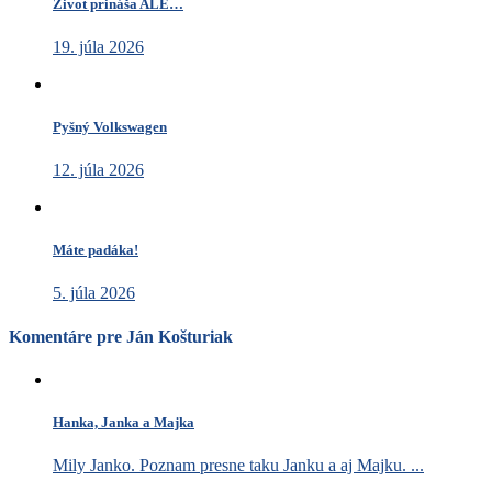
Život prináša ALE…
19. júla 2026
Pyšný Volkswagen
12. júla 2026
Máte padáka!
5. júla 2026
Komentáre pre Ján Košturiak
Hanka, Janka a Majka
Mily Janko. Poznam presne taku Janku a aj Majku. ...