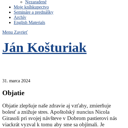
Nezaradené
Moje kníhkupectvo
Semináre a prednášky
Archív
English Materials
Menu
Zavrieť
Ján Košturiak
Čo nemáme to nepotrebujeme
31. marca 2024
Objatie
Objatie zlepšuje naše zdravie aj vzťahy, zmierňuje
bolesť a znižuje stres. Apoštolský nuncius Nicola
Girasoli pri svojej návšteve v Dobrom pastierovi nás
viackrát vyzval k tomu aby sme sa objímali. Je