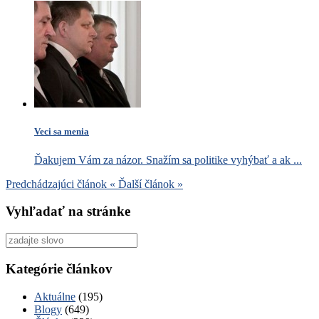
Veci sa menia
Ďakujem Vám za názor. Snažím sa politike vyhýbať a ak ...
Predchádzajúci článok
«
Ďalší článok
»
Vyhľadať na stránke
Vyhľadať
pre:
Kategórie článkov
Aktuálne
(195)
Blogy
(649)