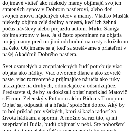
dojímavé vidieť ako niekedy mamy objímajú svojich
stratených synov v Dobrom pastierovi, alebo deti
svojich znovu nájdených otcov a mamy. Vladko Maslák
niekedy objíma celé dediny a mestá, keď ich žehná
počas návštevy alebo prejazdu autom. Mirko Saniga
objíma stromy v lese. Ja si často spomínam na objatia
mojej mamy pred mojimi odchodmi na cesty s krížikom
na čelo. Objímame sa aj keď sa stretávame s priateľmi v
našej Akadémii Dobrého pastiera.
Svet osamelých a znepriatelených ľudí potrebuje viac
objatia ako hádky. Viac otvorené dlane a ako zovreté
päste, viac roztvorené a prijímajúce náručia ako ruky
ukazujúce na druhých, odmietajúce a odsudzujúce.
Predstavte si, že by sa dokázali objať napríklad Matovič
s Ficom, Zelenský s Putinom alebo Biden s Trumpom.
Objať sa, odpustiť si a hľadať spoločné dobro. Aký by
to bol príklad pre všetkých, ktorí si kazia radosť zo
života hádkami a spormi. A možno sa raz títo, aj iní
znepriatelní ľudia, budú objímať v nebi. Ste pohoršení
tým, že Putin alebo ďalší z menovaných by sa mali