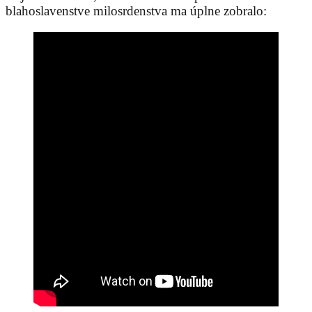
blahoslavenstve milosrdenstva ma úplne zobralo: