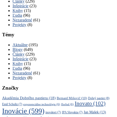
Články
(229)
Inšpirácie
(23)
Knihy
(15)
Ľudia
(96)
Nezaradené
(61)
Projekty
(8)
Témy
Aktuálne
(195)
Blogy
(649)
Články
(229)
Inšpirácie
(23)
Knihy
(15)
Ľudia
(96)
Nezaradené
(61)
Projekty
(8)
Značky
Akadémia Dobrého pastiera
(18)
Bernard Mišovič
(10)
Dobrý pastier
(8)
Inovato
(102)
Emil Schultz
(7)
exponenciálne technológie
(6)
florbal
(6)
Inovácie
(599)
Jan Mašek
(13)
inovátori
(7)
IPA Slovakia
(7)