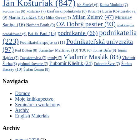
Ján Košturiak
(847)
Ján Šlinský
(6)
Koma Modular
(7)
kresťanskí podnikatelia
(8)
Lucia Košturiaková
koronavírus
(6)
kosturiak
(7)
Kríza
(6)
Milan Zelený
(47)
Miroslav
Martin Tvarůžek
(10)
(9)
Milan Gregor
(5)
OZ Dobrý pastier
(93)
Saniga
(16)
Norbert Brath
(9)
očakávajme
podnikatelia
podnikanie
(66)
Patrik Paul
(15)
neočakávané
(6)
(223)
Podnikateľská univerzita
Podnikatelia spojte sa
(11)
(97)
Stanislav Martinec
(10)
Red Button
(8)
Tomáš Baťa
(8)
TOC
(6)
Tomáš
Vladimír Maslák
(83)
Vladimír
Hajzler
(7)
Transformácia
(7)
trendy
(7)
Ľubomír Klieštik
(24)
Štefan
Šucha
(8)
zjednodušovanie
(7)
Ľubomír Švec
(7)
Kassay
(10)
Štefan Čeman
(8)
Navigácia
Domov
Moje kníhkupectvo
Semináre a workshopy
Archív
English Materials
Archív
august 2026
(1)