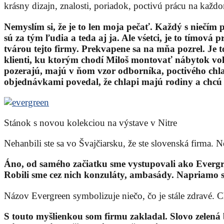
krásny dizajn, znalosti, poriadok, poctivú prácu na každo
Nemyslím si, že je to len moja pečať. Každý s niečím pr
sú za tým ľudia a teda aj ja. Ale vśetci, je to tímov
tvárou tejto firmy. Prekvapene sa na mňa pozrel. Je 
klienti, ku ktorým chodí Miloš montovať nábytok volaj
pozerajú, majú v ňom vzor odborníka, poctivého chla
objednávkami povedal, že chlapi majú rodiny a chcú s
Stánok s novou kolekciou na výstave v Nitre
Nehanbili ste sa vo Švajčiarsku, že ste slovenská firma.
Áno, od samého začiatku sme vystupovali ako Evergre
Robili sme cez nich konzuláty, ambasády. Napriamo s
Názov Evergreen symbolizuje niečo, čo je stále zdravé. 
S touto myšlienkou som firmu zakladal. Slovo zelená