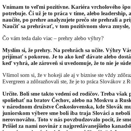
Vnímam to veľmi pozitívne. Kariéra vrcholového špor
potrebuje. Či už je to práca v tíme, alebo leadership,
naučíte, po prehre analyzujete prečo ste prehrali a p
Naučiť sa prehrávať, v tom pozitívnom slova zmysle, 
Čo vám teda dalo viac – prehry alebo výhry?
Myslím si, že prehry. Na prehrách sa učíte. Výhry Vá
prijímať s pokorou. Je to ako keď dávate alebo dost
keď vyhrá, ale zároveň si uvedomuje, že to nie je súd
Všimol som si, že v hokeji ale aj v biznise ste vždy zdôra
Evergreen a zdôrazňovali ste, že je to práca Slovákov z
Určite. Boli sme takto vedení od rodičov. Treba však 
spoliehať na bratov Čechov, alebo na Moskvu a Rusko
v národnom družstve Československa, kde Slovák muse
juniorskom výbere sme boli iba traja Slováci a neboli
nerovnováhu. Toto v nás povzbudzovalo pocit, že sme
Prišiel za nami novinár z najpredávanejšieho kanad