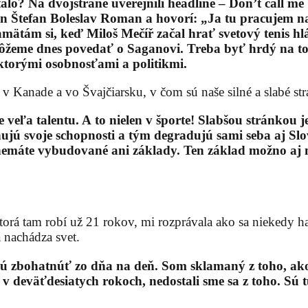
talo? Na dvojstrane uverejnili headline – Don’t call me
 Štefan Boleslav Roman a hovorí: „Ja tu pracujem na i
Pamätám si, keď Miloš Mečíř začal hrať svetový tenis hl
sté môžeme dnes povedať o Saganovi. Treba byť hrdý na 
ektorými osobnosťami a politikmi.
 Kanade a vo Švajčiarsku, v čom sú naše silné a slabé st
ľa talentu. A to nielen v športe! Slabšou stránkou je,
ňujú svoje schopnosti a tým degradujú sami seba aj Sl
nemáte vybudované ani základy. Ten základ možno aj 
orá tam robí už 21 rokov, mi rozprávala ako sa niekedy h
a nachádza svet.
cú zbohatnúť zo dňa na deň. Som sklamaný z toho, ako t
 v deväťdesiatych rokoch, nedostali sme sa z toho. Sú 