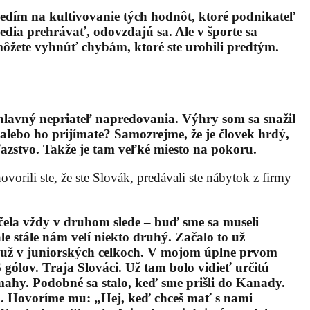
redím na kultivovanie tých hodnôt, ktoré podnikateľ
vedia prehrávať, odovzdajú sa. Ale v športe sa
 môžete vyhnúť chybám, ktoré ste urobili predtým.
úhlavný nepriateľ napredovania. Výhry som sa snažil
alebo ho prijímate? Samozrejme, že je človek hrdý,
íťazstvo. Takže je tam veľké miesto na pokoru.
ovorili ste, že ste Slovák, predávali ste nábytok z firmy
 včela vždy v druhom slede – buď sme sa museli
 stále nám velí niekto druhý. Začalo to už
o už v juniorských celkoch. V mojom úplne prvom
 gólov. Traja Slováci. Už tam bolo vidieť určitú
mahy. Podobné sa stalo, keď sme prišli do Kanady.
h. Hovoríme mu: „Hej, keď chceš mať s nami