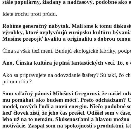
stále populárny, žiadaný a nadčasový, podobne ako eve
Idete trochu proti prúdu.
Robíme generačný nábytok. Mali sme k tomu diskusiu s
výrobky, ktoré ovplyvňujú európsku kultúru bývania.
Musíme prepojiť kvalitu a originalitu s dobrou cenou
Čína sa však tiež mení. Budujú ekologické fabriky, podp
Áno, Čínska kultúra je plná fantastických vecí. To, o
Ako sa pripravujete na odovzdanie štafety? Sú takí, čo c
pritom cítite?
Som vďačný pánovi Milošovi Gregorovi, že našiel odv
mu pomáhať ako budem môcť. Prečo odchádzam? Cíti
model, nových ľudí a novú energiu. Niečo podobné so
keď človek zistí, že jeho čas prešiel. Odišiel som v č
lebo už na to nemám. Skúsenosťami a hlavou možno án
motivácie. Zaspal som na spokojnosti s produktmi, kt