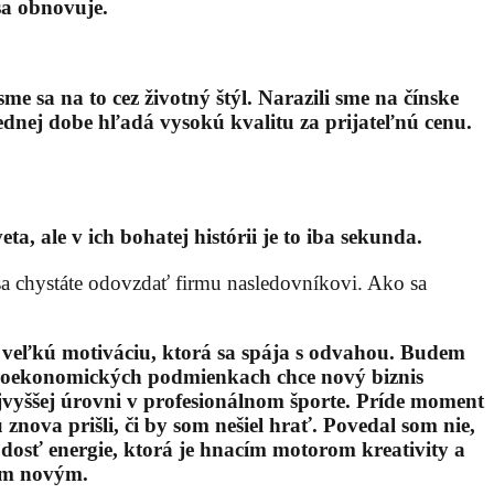
sa obnovuje.
 sa na to cez životný štýl. Narazili sme na čínske
ednej dobe hľadá vysokú kvalitu za prijateľnú cenu.
, ale v ich bohatej histórii je to iba sekunda.
 sa chystáte odovzdať firmu nasledovníkovi. Ako sa
j veľkú motiváciu, ktorá sa spája s odvahou. Budem
oekonomických podmienkach chce nový biznis
vyššej úrovni v profesionálnom športe. Príde moment
 znova prišli, či by som nešiel hrať. Povedal som nie,
dosť energie, ktorá je hnacím motorom kreativity a
čím novým.