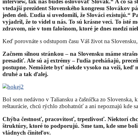
interview, tak nás budeš oslovovať Slovák.“ A čo sa s
vtedajší prezident Slovenského kongresu Slovákov pán
jeden deň. Ľudia si uvedomili, že Slováci existujú.“ 
vyjadril, že to videl u nás. To sú krásne veci. To i
zdravom, nie v tom falošnom, ktoré je dnes medzi ni
Keď porovnáte s odstupom času Váš život na Slovensku, v
Začnem silnou stránkou – na Slovensku máme strašne ve
presadiť. Ale sú aj extrémy – ľudia preháňajú, prece
postupne. Nemôžete byť niekde vysoko na veži, keď 
druhé a tak ďalej.
Bol som nedávno v Taliansku a čašníčka zo Slovenska, kt
reštaurácie, chcú rýchlo zbohatnúť a ani nepoznajú kde s
Chýba čestnosť, pracovitosť, trpezlivosť. Niektorí ch
štruktúry, ktoré to podporujú. Sme tam, kde sme boli
vládnych činiteľov.