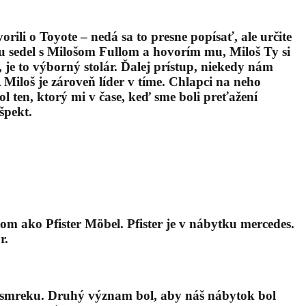
orili o Toyote – nedá sa to presne popísať, ale určite
 tu sedel s Milošom Fullom a hovorím mu, Miloš Ty si
 je to výborný stolár. Ďalej prístup, niekedy nám
 Miloš je zároveň líder v tíme. Chlapci na neho
 ten, ktorý mi v čase, keď sme boli preťažení
špekt.
m ako Pfister Möbel. Pfister je v nábytku mercedes.
r.
zo smreku. Druhý význam bol, aby náš nábytok bol