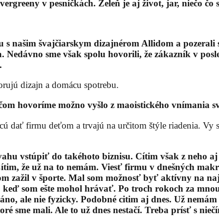
rgreeny v pesničkách. Zeleň je aj život, jar, niečo čo 
 našim švajčiarskym dizajnérom Allidom a pozerali sme
 Nedávno sme však spolu hovorili, že zákazník v posl
.
orujú dizajn a domácu spotrebu.
 čom hovoríme možno vyšlo z maoistického vnímania sveta
hcú dať firmu deťom a trvajú na určitom štýle riadenia. Vy
ahu vstúpiť do takéhoto biznisu. Cítim však z neho a
m, že už na to nemám. Viesť firmu v dnešných makr
m zažil v športe. Mal som možnosť byť aktívny na naj
ase, keď som ešte mohol hrávať. Po troch rokoch za mnou
o, ale nie fyzicky. Podobné citim aj dnes. Už nemám 
oré sme mali. Ale to
už dnes nestačí. Treba prísť s nie