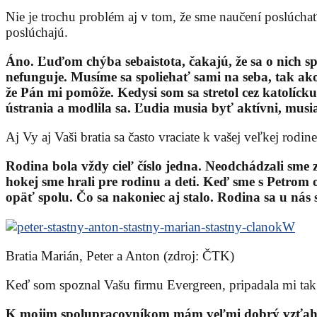
Nie je trochu problém aj v tom, že sme naučení poslúchať. V
poslúchajú.
Áno. Ľuďom chýba sebaistota, čakajú, že sa o nich spo
nefunguje. Musíme sa spoliehať sami na seba, tak ako
že Pán mi pomôže. Kedysi som sa stretol cez katolícku 
ústrania a modlila sa. Ľudia musia byť aktívni, mus
Aj Vy aj Vaši bratia sa často vraciate k vašej veľkej rodi
Rodina bola vždy cieľ číslo jedna. Neodchádzali sme z
hokej sme hrali pre rodinu a deti. Keď sme s Petrom
opäť spolu. Čo sa nakoniec aj stalo. Rodina sa u nás 
Bratia Marián, Peter a Anton (zdroj: ČTK)
Keď som spoznal Vašu firmu Evergreen, pripadala mi tak 
K mojim spolupracovníkom mám veľmi dobrý vzťah. Od 