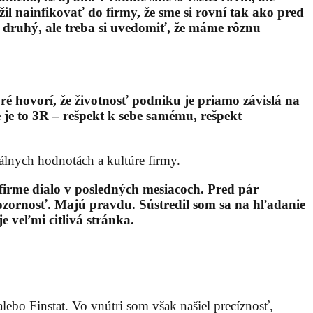
l nainfikovať do firmy, že sme si rovní tak ako pred
druhý, ale treba si uvedomiť, že máme rôznu
é hovorí, že životnosť podniku je priamo závislá na
je to 3R – rešpekt k sebe samému, rešpekt
riálnych hodnotách a kultúre firmy.
 firme dialo v posledných mesiacoch. Pred pár
ozornosť. Majú pravdu. Sústredil som sa na hľadanie
e veľmi citlivá stránka.
ebo Finstat. Vo vnútri som však našiel precíznosť,