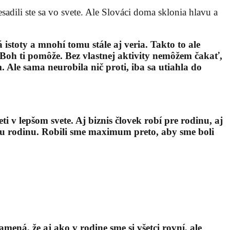
resadili ste sa vo svete. Ale Slováci doma sklonia hlavu a
istoty a mnohí tomu stále aj veria. Takto to ale
 Boh ti pomôže. Bez vlastnej aktivity nemôžem čakať,
. Ale sama neurobila nič proti, iba sa utiahla do
 v lepšom svete. Aj biznis človek robí pre rodinu, aj
ku rodinu. Robili sme maximum preto, aby sme boli
ná, že aj ako v rodine sme si všetci rovní, ale