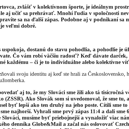
tovca, zvlášť v kolektívnom športe, je ideálnym prost
 ale aj učiť sa prehrávať. Mnohí ľudia v spoločnosti ne
ripravíte sa na ďalší zápas. Podobne aj v podnikaní sa
je veľmi dobré.
s uspokoja, dostanú do stavu pohodlia, a pohodlie je 
ávate. Čo vám robí väčšiu radosť? Keď dávate darček, 
ené každému – či je to individuálne alebo kolektívne v
zňovali svoju identitu aj keď ste hrali za Československo, h
 Ružomberka.
povedať aj to, že my Slováci sme žili ako tá tisícročná
 (ZSSR). Ako Slovák som si uvedomoval, že sme tu, ale
l byť lepší ako ten druhý na jeho poste. Cítili sme t
 sme najhorší. Vyhrali sme prvý zápas 11:4 a dali sme 6
 Slováci, musíme byť priebojnejší a vynaložiť viac ná
ského denníka Globe&Mail a začal nás oslovovať Czec