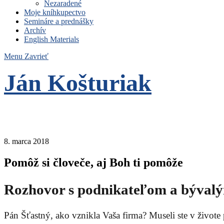
Nezaradené
Moje kníhkupectvo
Semináre a prednášky
Archív
English Materials
Menu
Zavrieť
Ján Košturiak
Čo nemáme to nepotrebujeme
8. marca 2018
Pomôž si človeče, aj Boh ti pomôže
Rozhovor s podnikateľom a býval
Pán Šťastný, ako vznikla Vaša firma? Museli ste v živote