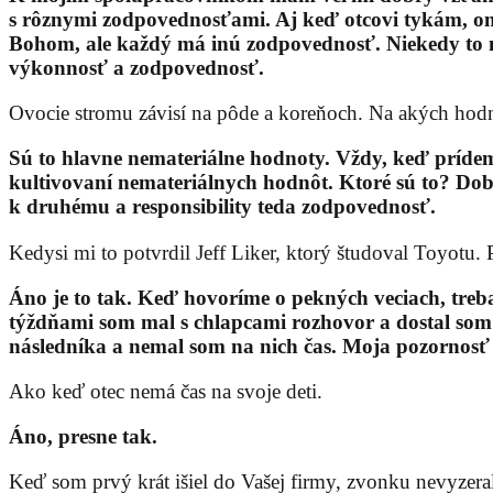
s rôznymi zodpovednosťami. Aj keď otcovi tykám, on 
Bohom, ale každý má inú zodpovednosť. Niekedy to m
výkonnosť a zodpovednosť.
Ovocie stromu závisí na pôde a koreňoch. Na akých hodno
Sú to hlavne nemateriálne hodnoty. Vždy, keď prídem 
kultivovaní nemateriálnych hodnôt. Ktoré sú to? Dob
k druhému a responsibility teda zodpovednosť.
Kedysi mi to potvrdil Jeff Liker, ktorý študoval Toyotu. P
Áno je to tak. Keď hovoríme o pekných veciach, treba 
týždňami som mal s chlapcami rozhovor a dostal som 
následníka a nemal som na nich čas. Moja pozornosť pre
Ako keď otec nemá čas na svoje deti.
Áno, presne tak.
Keď som prvý krát išiel do Vašej firmy, zvonku nevyzera