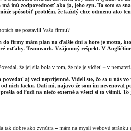
má inú zodpovednosť ako ja, jeho syn. To som sa snaži
ôže spôsobiť problém, že každý chce odmenu ako ten 
tách ste postavili Vašu firmu?
do firmy mám plán na ďalšie dni a hore je motto, ktor
ré vzťahy. Teamwork. Vzájomný rešpekt. V Angličtine 
ovedal, že jej sila bola v tom, že nie je vidieť – v nemate
povedať aj veci nepríjemné. Videli ste, čo sa u nás vo
od nich facku. Dali mi, najavo že som im nevenoval p
šla od ľudí na niečo externé a všetci si to všimli. To j
la tak dobre ako zvnútra – mám na mysli webovú stránku al