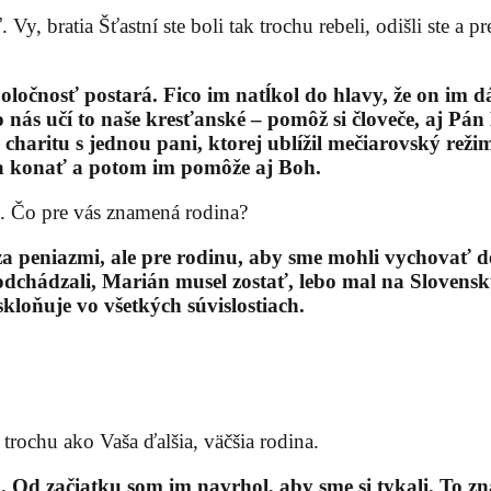
y, bratia Šťastní ste boli tak trochu rebeli, odišli ste a p
ločnosť postará. Fico im natĺkol do hlavy, že on im dá 
 nás učí to naše kresťanské – pomôž si človeče, aj Pán
charitu s jednou pani, ktorej ublížil mečiarovský režim
ia konať a potom im pomôže aj Boh.
ne. Čo pre vás znamená rodina?
a peniazmi, ale pre rodinu, aby sme mohli vychovať deti
 odchádzali, Marián musel zostať, lebo mal na Slovens
skloňuje vo všetkých súvislostiach.
trochu ako Vaša ďalšia, väčšia rodina.
začiatku som im navrhol, aby sme si tykali. To zname