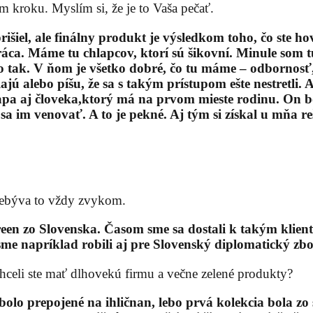
m kroku. Myslím si, že je to Vaša pečať.
išiel, ale finálny produkt je výsledkom toho, čo ste hov
á práca. Máme tu chlapcov, ktorí sú šikovní. Minule som
to tak. V ňom je všetko dobré, čo tu máme – odbornosť,
ú alebo píšu, že sa s takým prístupom ešte nestretli. A
pa aj človeka,ktorý má na prvom mieste rodinu. On bol
a im venovať. A to je pekné. Aj tým si získal u mňa re
 Nebýva to vždy zvykom.
en zo Slovenska. Časom sme sa dostali k takým kliento
me napríklad robili aj pre Slovenský diplomatický zbo
Chceli ste mať dlhovekú firmu a večne zelené produkty?
 bolo prepojené na ihličnan, lebo prvá kolekcia bola 