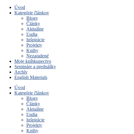
Úvod
Kategórie článkov
Blogy
Články
Aktuálne
Ľudia
Inšpirácie
Projekty
Knihy
Nezaradené
Moje kníhkupectvo
Semináre a prednášky
Archív
English Materials
Úvod
Kategórie článkov
Blogy
Články
Aktuálne
Ľudia
Inšpirácie
Projekty
Knihy