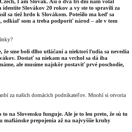
 Czech, I am Slovak. Asi o dva tri dni nám volal
dentite Slovákov 20 rokov a vy ste to spravili za
ásil sa tiež hrdo k Slovákom. Potešilo ma keď sa
to, odkiaľ som a treba podporiť národ – ale v tom
ránky?
 že sme boli dlho utláčaní a niektorí ľudia sa nevedia
ovákov. Dostať sa niekam na vrchol sa dá iba
máme, ale musíme najskôr postaviť prvé poschodie,
anbí za našich domácich podnikateľov. Mnohí si otvoria
o na Slovensku funguje. Ale je to len preto, že sú tu
tu mafiánske prepojenia až na najvyššie kruhy