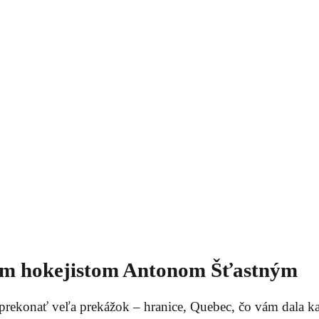
ým hokejistom Antonom Šťastným
 prekonať veľa prekážok – hranice, Quebec, čo vám dala ka