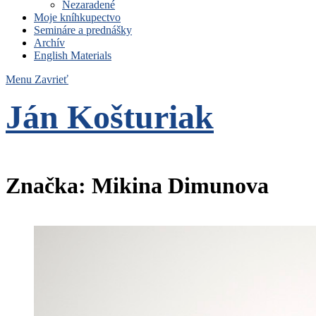
Nezaradené
Moje kníhkupectvo
Semináre a prednášky
Archív
English Materials
Menu
Zavrieť
Ján Košturiak
Čo nemáme to nepotrebujeme
Značka:
Mikina Dimunova