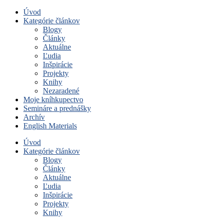
Úvod
Kategórie článkov
Blogy
Články
Aktuálne
Ľudia
Inšpirácie
Projekty
Knihy
Nezaradené
Moje kníhkupectvo
Semináre a prednášky
Archív
English Materials
Úvod
Kategórie článkov
Blogy
Články
Aktuálne
Ľudia
Inšpirácie
Projekty
Knihy