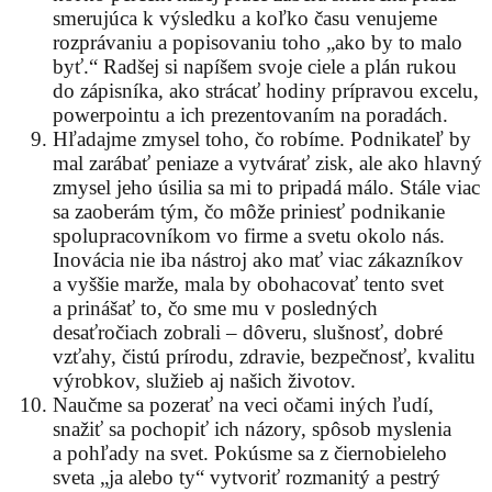
smerujúca k výsledku a koľko času venujeme
rozprávaniu a popisovaniu toho „ako by to malo
byť.“ Radšej si napíšem svoje ciele a plán rukou
do zápisníka, ako strácať hodiny prípravou excelu,
powerpointu a ich prezentovaním na poradách.
Hľadajme zmysel toho, čo robíme. Podnikateľ by
mal zarábať peniaze a vytvárať zisk, ale ako hlavný
zmysel jeho úsilia sa mi to pripadá málo. Stále viac
sa zaoberám tým, čo môže priniesť podnikanie
spolupracovníkom vo firme a svetu okolo nás.
Inovácia nie iba nástroj ako mať viac zákazníkov
a vyššie marže, mala by obohacovať tento svet
a prinášať to, čo sme mu v posledných
desaťročiach zobrali – dôveru, slušnosť, dobré
vzťahy, čistú prírodu, zdravie, bezpečnosť, kvalitu
výrobkov, služieb aj našich životov.
Naučme sa pozerať na veci očami iných ľudí,
snažiť sa pochopiť ich názory, spôsob myslenia
a pohľady na svet. Pokúsme sa z čiernobieleho
sveta „ja alebo ty“ vytvoriť rozmanitý a pestrý