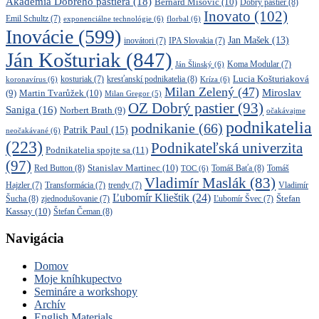
Akadémia Dobrého pastiera
(18)
Bernard Mišovič
(10)
Dobrý pastier
(8)
Inovato
(102)
Emil Schultz
(7)
exponenciálne technológie
(6)
florbal
(6)
Inovácie
(599)
Jan Mašek
(13)
inovátori
(7)
IPA Slovakia
(7)
Ján Košturiak
(847)
Ján Šlinský
(6)
Koma Modular
(7)
kresťanskí podnikatelia
(8)
Lucia Košturiaková
koronavírus
(6)
kosturiak
(7)
Kríza
(6)
Milan Zelený
(47)
Miroslav
Martin Tvarůžek
(10)
(9)
Milan Gregor
(5)
OZ Dobrý pastier
(93)
Saniga
(16)
Norbert Brath
(9)
očakávajme
podnikatelia
podnikanie
(66)
Patrik Paul
(15)
neočakávané
(6)
(223)
Podnikateľská univerzita
Podnikatelia spojte sa
(11)
(97)
Stanislav Martinec
(10)
Red Button
(8)
Tomáš Baťa
(8)
TOC
(6)
Tomáš
Vladimír Maslák
(83)
Vladimír
Hajzler
(7)
Transformácia
(7)
trendy
(7)
Ľubomír Klieštik
(24)
Štefan
Šucha
(8)
zjednodušovanie
(7)
Ľubomír Švec
(7)
Kassay
(10)
Štefan Čeman
(8)
Navigácia
Domov
Moje kníhkupectvo
Semináre a workshopy
Archív
English Materials