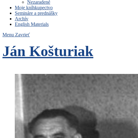
Nezaradené
Moje kníhkupectvo
Semináre a prednášky
Archív
English Materials
Menu
Zavrieť
Ján Košturiak
Čo nemáme to nepotrebujeme