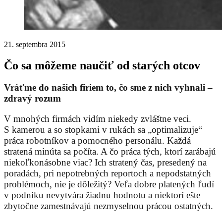
21. septembra 2015
Čo sa môžeme naučiť od starých otcov
Vráťme do našich firiem to, čo sme z nich vyhnali –
zdravý rozum
V mnohých firmách vidím niekedy zvláštne veci.
S kamerou a so stopkami v rukách sa „optimalizuje“
práca robotníkov a pomocného personálu. Každá
stratená minúta sa počíta. A čo práca tých, ktorí zarábajú
niekoľkonásobne viac? Ich stratený čas, presedený na
poradách, pri nepotrebných reportoch a nepodstatných
problémoch, nie je dôležitý? Veľa dobre platených ľudí
v podniku nevytvára žiadnu hodnotu a niektorí ešte
zbytočne zamestnávajú nezmyselnou prácou ostatných.