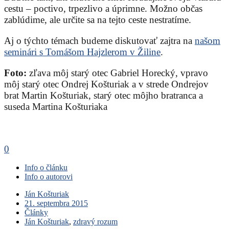
cestu – poctivo, trpezlivo a úprimne. Možno občas
zablúdime, ale určite sa na tejto ceste nestratíme.
Aj o týchto témach budeme diskutovať zajtra na
našom
seminári s Tomášom Hajzlerom v Žiline
.
Foto:
zľava môj starý otec Gabriel Horecký, vpravo
môj starý otec Ondrej Košturiak a v strede Ondrejov
brat Martin Košturiak, starý otec môjho bratranca a
suseda Martina Košturiaka
0
Info o článku
Info o autorovi
Ján Košturiak
21. septembra 2015
Články
Ján Košturiak
,
zdravý rozum