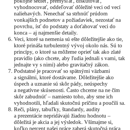
pokojne sedieť, premýšľať, diskutovať,
vyhodnocovať, oddeľovať dôležité veci od vecí
naliehavých. Nenechať sa strhnúť prúdom
vonkajších podnetov a požiadaviek, nezostať na
povrchu, ísť do podstaty a doťahovať veci do
konca – aj najmenšie detaily.
Veci, ktoré sa nemenia sú ešte dôležitejšie ako tie,
ktoré prináša turbulentný vývoj okolo nás. Sú to
princípy, o ktoré sa môžeme oprieť tak ako zlaté
pravidlo (ako chcete, aby ľudia jednali s vami, tak
jednajte vy s nimi) alebo gravitačný zákon.
Podstatné je pracovať so spätnými väzbami
a signálmi, ktoré dostávame. Dôležitejšie ako
úspech a uznanie sú skôr pády, neúspechy
a negatívne skúsenosti. Často chceme na ne čím
skôr zabudnúť – namiesto toho, aby sme ich
vyhodnotili, hľadali skutočnú príčinu a poučili sa.
Reči, plány, tabuľky, štandardy, audity
a prezentácie nepridávajú žiadnu hodnotu –
dôležitá je akcia a jej výsledok. Všímajme si,
koľko percent našej práce zaberá skutočná práca