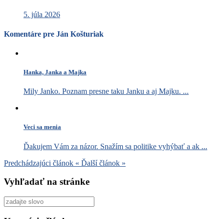
5. júla 2026
Komentáre pre Ján Košturiak
Hanka, Janka a Majka
Mily Janko. Poznam presne taku Janku a aj Majku. ...
Veci sa menia
Ďakujem Vám za názor. Snažím sa politike vyhýbať a ak ...
Predchádzajúci článok
«
Ďalší článok
»
Vyhľadať na stránke
Vyhľadať
pre: