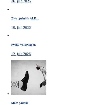
26. júla 2026
Život prináša ALE…
19. júla 2026
Pyšný Volkswagen
12. júla 2026
Máte padáka!