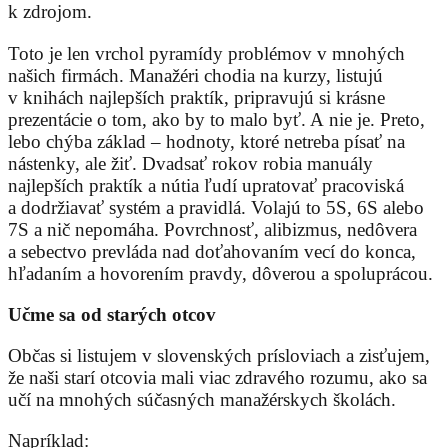
k zdrojom.
Toto je len vrchol pyramídy problémov v mnohých
našich firmách. Manažéri chodia na kurzy, listujú
v knihách najlepších praktík, pripravujú si krásne
prezentácie o tom, ako by to malo byť. A nie je. Preto,
lebo chýba základ – hodnoty, ktoré netreba písať na
nástenky, ale žiť. Dvadsať rokov robia manuály
najlepších praktík a nútia ľudí upratovať pracoviská
a dodržiavať systém a pravidlá. Volajú to 5S, 6S alebo
7S a nič nepomáha. Povrchnosť, alibizmus, nedôvera
a sebectvo prevláda nad doťahovaním vecí do konca,
hľadaním a hovorením pravdy, dôverou a spoluprácou.
Učme sa od starých otcov
Občas si listujem v slovenských prísloviach a zisťujem,
že naši starí otcovia mali viac zdravého rozumu, ako sa
učí na mnohých súčasných manažérskych školách.
Napríklad: