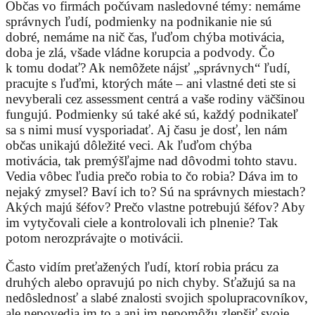
Občas vo firmách počúvam nasledovné témy: nemáme
správnych ľudí, podmienky na podnikanie nie sú
dobré, nemáme na nič čas, ľuďom chýba motivácia,
doba je zlá, všade vládne korupcia a podvody. Čo
k tomu dodať? Ak nemôžete nájsť „správnych“ ľudí,
pracujte s ľuďmi, ktorých máte – ani vlastné deti ste si
nevyberali cez assessment centrá a vaše rodiny väčšinou
fungujú. Podmienky sú také aké sú, každý podnikateľ
sa s nimi musí vysporiadať. Aj času je dosť, len nám
občas unikajú dôležité veci. Ak ľuďom chýba
motivácia, tak premýšľajme nad dôvodmi tohto stavu.
Vedia vôbec ľudia prečo robia to čo robia? Dáva im to
nejaký zmysel? Baví ich to? Sú na správnych miestach?
Akých majú šéfov? Prečo vlastne potrebujú šéfov? Aby
im vytyčovali ciele a kontrolovali ich plnenie? Tak
potom nerozprávajte o motivácii.
Často vidím preťažených ľudí, ktorí robia prácu za
druhých alebo opravujú po nich chyby. Sťažujú sa na
nedôslednosť a slabé znalosti svojich spolupracovníkov,
ale nepovedia im to a ani im nepomôžu zlepšiť svoje