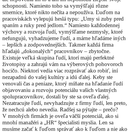
schopnosti. Namiesto toho sa vymýšľajú rôzne
smernice, ktoré nikto nečíta a nepoužíva. Ľuďom na
pracoviskách vylepujú heslá typu: „Umy si zuby pred
spaním a ruky pred jedlom.“ Namiesto každodennej
výchovy a rozvoja ľudí, vymýšľame nezmysly, ktoré
nefungujú, vyhadzujeme ľudí, a márne hľadáme iných
– lepších a zodpovednejších. Takmer každá firma
hľadajú „dokonalých“ pracovníkov – zbytočne.
Existuje veľká skupina ľudí, ktorí majú perfektné
životopisy a zahrajú vám na výberových pohovoroch
hocičo. Niektorí vedia viac rozprávať ako robiť, iní
nezapadnú do vašej kultúry a idú ďalej. Keby ste
venovali čas a peniaze, ktorý míňate na hľadanie ľudí
objavovaniu a rozvoju potenciálu vašich vlastných
spolupracovníkov, dostali by ste sa oveľa ďalej.
Nezatracujte ľudí, nevyhadzujte z firmy ľudí, len preto,
že nechcú alebo nevedia. Radšej sa pýtajte – prečo?
V mnohých firmách je oveľa väčší potenciál, ako si
mnohí manažéri a „HR“ špecialisti myslia. Len sa
musíme začať k ľuďom správať ako k ľuďom a nie ako