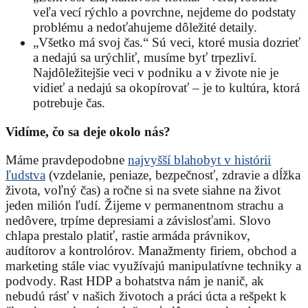
veľa vecí rýchlo a povrchne, nejdeme do podstaty
problému a nedoťahujeme dôležité detaily.
„Všetko má svoj čas.“ Sú veci, ktoré musia dozrieť
a nedajú sa urýchliť, musíme byť trpezliví.
Najdôležitejšie veci v podniku a v živote nie je
vidieť a nedajú sa okopírovať – je to kultúra, ktorá
potrebuje čas.
Vidíme, čo sa deje okolo nás?
Máme pravdepodobne
najvyšší blahobyt v histórii
ľudstva
(vzdelanie, peniaze, bezpečnosť, zdravie a dĺžka
života, voľný čas) a ročne si na svete siahne na život
jeden milión ľudí. Žijeme v permanentnom strachu a
nedôvere, trpíme depresiami a závislosťami. Slovo
chlapa prestalo platiť, rastie armáda právnikov,
audítorov a kontrolórov. Manažmenty firiem, obchod a
marketing stále viac využívajú manipulatívne techniky a
podvody. Rast HDP a bohatstva nám je nanič, ak
nebudú rásť v našich životoch a práci úcta a rešpekt k