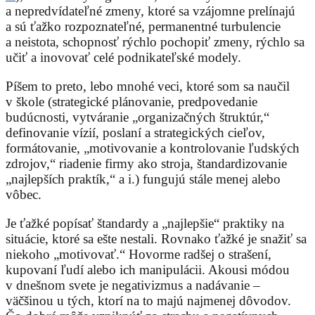
a nepredvídateľné zmeny, ktoré sa vzájomne prelínajú
a sú ťažko rozpoznateľné, permanentné turbulencie
a neistota, schopnosť rýchlo pochopiť zmeny, rýchlo sa
učiť a inovovať celé podnikateľské modely.
Píšem to preto, lebo mnohé veci, ktoré som sa naučil
v škole (strategické plánovanie, predpovedanie
budúcnosti, vytváranie „organizačných štruktúr,“
definovanie vízií, poslaní a strategických cieľov,
formátovanie, „motivovanie a kontrolovanie ľudských
zdrojov,“ riadenie firmy ako stroja, štandardizovanie
„najlepších praktík,“ a i.) fungujú stále menej alebo
vôbec.
Je ťažké popísať štandardy a „najlepšie“ praktiky na
situácie, ktoré sa ešte nestali. Rovnako ťažké je snažiť sa
niekoho „motivovať.“ Hovorme radšej o strašení,
kupovaní ľudí alebo ich manipulácii. Akousi módou
v dnešnom svete je negativizmus a nadávanie –
väčšinou u tých, ktorí na to majú najmenej dôvodov.