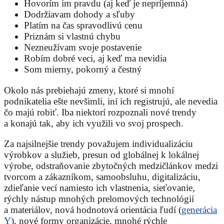
Hovorím im pravdu (aj keď je nepríjemná)
Dodržiavam dohody a sľuby
Platím na čas spravodlivú cenu
Priznám si vlastnú chybu
Nezneužívam svoje postavenie
Robím dobré veci, aj keď ma nevidia
Som mierny, pokorný a čestný
Okolo nás prebiehajú zmeny, ktoré si mnohí
podnikatelia ešte nevšimli, iní ich registrujú, ale nevedia
čo majú robiť. Iba niektorí rozpoznali nové trendy
a konajú tak, aby ich využili vo svoj prospech.
Za najsilnejšie trendy považujem individualizáciu
výrobkov a služieb, presun od globálnej k lokálnej
výrobe, odstraňovanie zbytočných medzičlánkov medzi
tvorcom a zákazníkom, samoobsluhu, digitalizáciu,
zdieľanie vecí namiesto ich vlastnenia, sieťovanie,
rýchly nástup mnohých prelomových technológií
a materiálov, nová hodnotová orientácia ľudí (
generácia
Y
), nové formy organizácie, mnohé rýchle