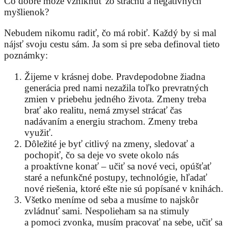
Čo dobré môže vzniknúť zo strachu a negatívnych
myšlienok?
Nebudem nikomu radiť, čo má robiť. Každý by si mal
nájsť svoju cestu sám. Ja som si pre seba definoval tieto
poznámky:
Žijeme v krásnej dobe. Pravdepodobne žiadna
generácia pred nami nezažila toľko prevratných
zmien v priebehu jedného života. Zmeny treba
brať ako realitu, nemá zmysel strácať čas
nadávaním a energiu strachom. Zmeny treba
využiť.
Dôležité je byť citlivý na zmeny, sledovať a
pochopiť, čo sa deje vo svete okolo nás
a proaktívne konať – učiť sa nové veci, opúšťať
staré a nefunkčné postupy, technológie, hľadať
nové riešenia, ktoré ešte nie sú popísané v knihách.
Všetko meníme od seba a musíme to najskôr
zvládnuť sami. Nespolieham sa na stimuly
a pomoci zvonka, musím pracovať na sebe, učiť sa