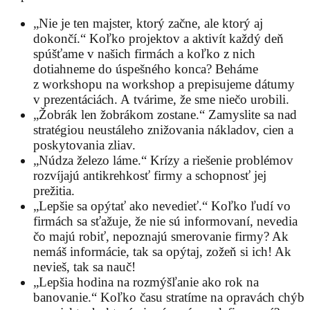
„Nie je ten majster, ktorý začne, ale ktorý aj
dokončí.“ Koľko projektov a aktivít každý deň
spúšťame v našich firmách a koľko z nich
dotiahneme do úspešného konca? Beháme
z workshopu na workshop a prepisujeme dátumy
v prezentáciách. A tvárime, že sme niečo urobili.
„Žobrák len žobrákom zostane.“ Zamyslite sa nad
stratégiou neustáleho znižovania nákladov, cien a
poskytovania zliav.
„Núdza železo láme.“ Krízy a riešenie problémov
rozvíjajú antikrehkosť firmy a schopnosť jej
prežitia.
„Lepšie sa opýtať ako nevedieť.“ Koľko ľudí vo
firmách sa sťažuje, že nie sú informovaní, nevedia
čo majú robiť, nepoznajú smerovanie firmy? Ak
nemáš informácie, tak sa opýtaj, zožeň si ich! Ak
nevieš, tak sa nauč!
„Lepšia hodina na rozmýšľanie ako rok na
banovanie.“ Koľko času stratíme na opravách chýb