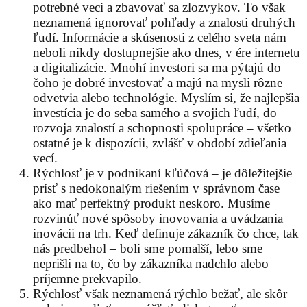
potrebné veci a zbavovať sa zlozvykov. To však
neznamená ignorovať pohľady a znalosti druhých
ľudí. Informácie a skúsenosti z celého sveta nám
neboli nikdy dostupnejšie ako dnes, v ére internetu
a digitalizácie. Mnohí investori sa ma pýtajú do
čoho je dobré investovať a majú na mysli rôzne
odvetvia alebo technológie. Myslím si, že najlepšia
investícia je do seba samého a svojich ľudí, do
rozvoja znalostí a schopnosti spolupráce – všetko
ostatné je k dispozícii, zvlášť v období zdieľania
vecí.
Rýchlosť je v podnikaní kľúčová – je dôležitejšie
prísť s nedokonalým riešením v správnom čase
ako mať perfektný produkt neskoro. Musíme
rozvinúť nové spôsoby inovovania a uvádzania
inovácii na trh. Keď definuje zákazník čo chce, tak
nás predbehol – boli sme pomalší, lebo sme
neprišli na to, čo by zákazníka nadchlo alebo
príjemne prekvapilo.
Rýchlosť však neznamená rýchlo bežať, ale skôr