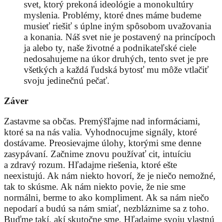
svet, ktorý prekoná ideológie a monokultúry
myslenia. Problémy, ktoré dnes máme budeme
musieť riešiť s úplne iným spôsobom uvažovania
a konania. Náš svet nie je postavený na princípoch
ja alebo ty, naše životné a podnikateľské ciele
nedosahujeme na úkor druhých, tento svet je pre
všetkých a každá ľudská bytosť mu môže vtlačiť
svoju jedinečnú pečať.
Záver
Zastavme sa občas. Premýšľajme nad informáciami,
ktoré sa na nás valia. Vyhodnocujme signály, ktoré
dostávame. Preosievajme úlohy, ktorými sme denne
zasypávaní. Začnime znovu používať cit, intuíciu
a zdravý rozum. Hľadajme riešenia, ktoré ešte
neexistujú. Ak nám niekto hovorí, že je niečo nemožné,
tak to skúsme. Ak nám niekto povie, že nie sme
normálni, berme to ako kompliment. Ak sa nám niečo
nepodarí a budú sa nám smiať, nezbláznime sa z toho.
Buďme takí, akí skutočne sme. Hľadajme svoju vlastnú