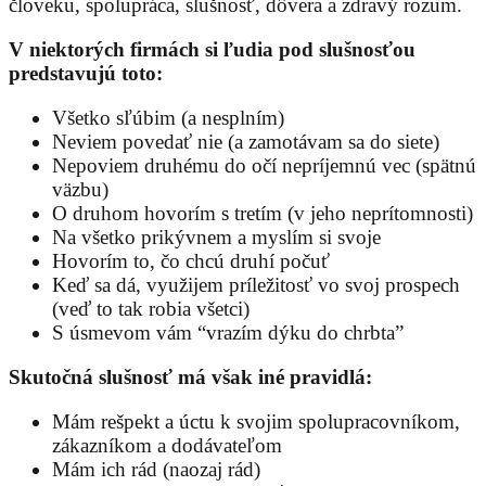
človeku, spolupráca, slušnosť, dôvera a zdravý rozum.
V niektorých firmách si ľudia pod slušnosťou
predstavujú toto:
Všetko sľúbim (a nesplním)
Neviem povedať nie (a zamotávam sa do siete)
Nepoviem druhému do očí nepríjemnú vec (spätnú
väzbu)
O druhom hovorím s tretím (v jeho neprítomnosti)
Na všetko prikývnem a myslím si svoje
Hovorím to, čo chcú druhí počuť
Keď sa dá, využijem príležitosť vo svoj prospech
(veď to tak robia všetci)
S úsmevom vám “vrazím dýku do chrbta”
Skutočná slušnosť má však iné pravidlá:
Mám rešpekt a úctu k svojim spolupracovníkom,
zákazníkom a dodávateľom
Mám ich rád (naozaj rád)