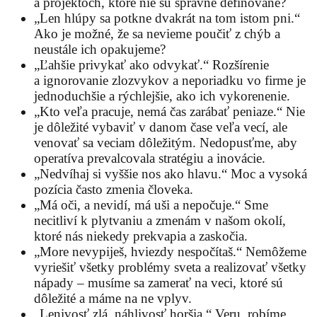
a projektoch, ktoré nie sú správne definované?
„Len hlúpy sa potkne dvakrát na tom istom pni.“
Ako je možné, že sa nevieme poučiť z chýb a
neustále ich opakujeme?
„Ľahšie privykať ako odvykať.“ Rozšírenie
a ignorovanie zlozvykov a neporiadku vo firme je
jednoduchšie a rýchlejšie, ako ich vykorenenie.
„Kto veľa pracuje, nemá čas zarábať peniaze.“ Nie
je dôležité vybaviť v danom čase veľa vecí, ale
venovať sa veciam dôležitým. Nedopusťme, aby
operatíva prevalcovala stratégiu a inovácie.
„Nedvíhaj si vyššie nos ako hlavu.“ Moc a vysoká
pozícia často zmenia človeka.
„Má oči, a nevidí, má uši a nepočuje.“ Sme
necitliví k plytvaniu a zmenám v našom okolí,
ktoré nás niekedy prekvapia a zaskočia.
„More nevypiješ, hviezdy nespočítaš.“ Nemôžeme
vyriešiť všetky problémy sveta a realizovať všetky
nápady – musíme sa zamerať na veci, ktoré sú
dôležité a máme na ne vplyv.
„Lenivosť zlá, náhlivosť horšia.“ Veru, robíme