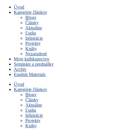
Úvod
Kategórie článkov
Blogy
Články
Aktuálne
Ľudia
Inšpirácie
Projekty
Knihy
Nezaradené
Moje kníhkupectvo
Semináre a prednášky
Archív
English Materials
Úvod
Kategórie článkov
Blogy
Články
Aktuálne
Ľudia
Inšpirácie
Projekty
Knihy