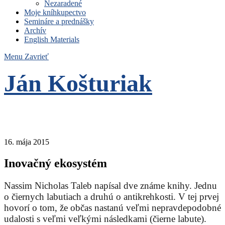
Nezaradené
Moje kníhkupectvo
Semináre a prednášky
Archív
English Materials
Menu
Zavrieť
Ján Košturiak
Čo nemáme to nepotrebujeme
16. mája 2015
Inovačný ekosystém
Nassim Nicholas Taleb napísal dve známe knihy. Jednu
o čiernych labutiach a druhú o antikrehkosti. V tej prvej
hovorí o tom, že občas nastanú veľmi nepravdepodobné
udalosti s veľmi veľkými následkami (čierne labute).