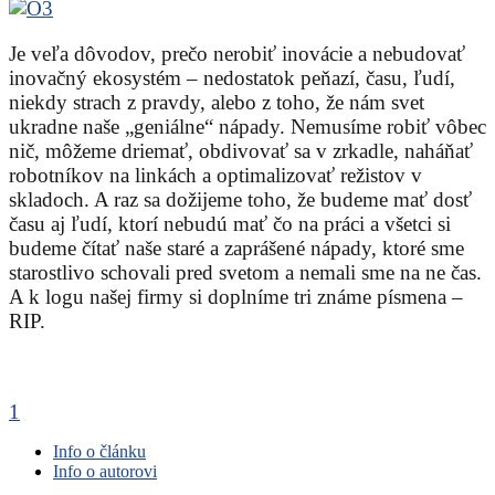
Je veľa dôvodov, prečo nerobiť inovácie a nebudovať
inovačný ekosystém – nedostatok peňazí, času, ľudí,
niekdy strach z pravdy, alebo z toho, že nám svet
ukradne naše „geniálne“ nápady. Nemusíme robiť vôbec
nič, môžeme driemať, obdivovať sa v zrkadle, naháňať
robotníkov na linkách a optimalizovať režistov v
skladoch. A raz sa dožijeme toho, že budeme mať dosť
času aj ľudí, ktorí nebudú mať čo na práci a všetci si
budeme čítať naše staré a zaprášené nápady, ktoré sme
starostlivo schovali pred svetom a nemali sme na ne čas.
A k logu našej firmy si doplníme tri známe písmena –
RIP.
1
Info o článku
Info o autorovi