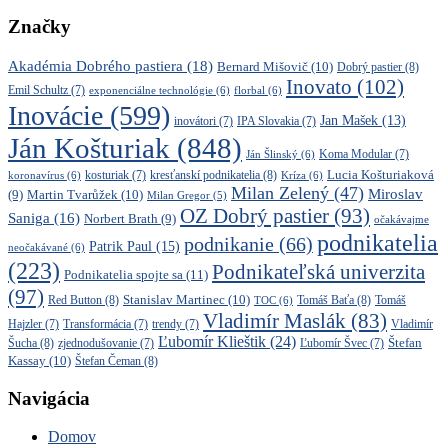
Značky
Akadémia Dobrého pastiera
(18)
Bernard Mišovič
(10)
Dobrý pastier
(8)
Inovato
(102)
Emil Schultz
(7)
exponenciálne technológie
(6)
florbal
(6)
Inovácie
(599)
Jan Mašek
(13)
inovátori
(7)
IPA Slovakia
(7)
Ján Košturiak
(848)
Ján Šlinský
(6)
Koma Modular
(7)
kresťanskí podnikatelia
(8)
Lucia Košturiaková
koronavírus
(6)
kosturiak
(7)
Kríza
(6)
Milan Zelený
(47)
Miroslav
Martin Tvarůžek
(10)
(9)
Milan Gregor
(5)
OZ Dobrý pastier
(93)
Saniga
(16)
Norbert Brath
(9)
očakávajme
podnikatelia
podnikanie
(66)
Patrik Paul
(15)
neočakávané
(6)
(223)
Podnikateľská univerzita
Podnikatelia spojte sa
(11)
(97)
Stanislav Martinec
(10)
Red Button
(8)
Tomáš Baťa
(8)
TOC
(6)
Tomáš
Vladimír Maslák
(83)
Vladimír
Hajzler
(7)
Transformácia
(7)
trendy
(7)
Ľubomír Klieštik
(24)
Štefan
Šucha
(8)
zjednodušovanie
(7)
Ľubomír Švec
(7)
Kassay
(10)
Štefan Čeman
(8)
Navigácia
Domov