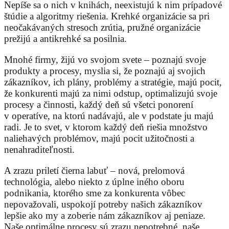
Nepíše sa o nich v knihách, neexistujú k nim prípadové
štúdie a algoritmy riešenia. Krehké organizácie sa pri
neočakávaných stresoch zrútia, pružné organizácie
prežijú a antikrehké sa posilnia.
Mnohé firmy, žijú vo svojom svete – poznajú svoje
produkty a procesy, myslia si, že poznajú aj svojich
zákazníkov, ich plány, problémy a stratégie, majú pocit,
že konkurenti majú za nimi odstup, optimalizujú svoje
procesy a činnosti, každý deň sú všetci ponorení
v operatíve, na ktorú nadávajú, ale v podstate ju majú
radi. Je to svet, v ktorom každý deň riešia množstvo
naliehavých problémov, majú pocit užitočnosti a
nenahraditeľnosti.
A zrazu priletí čierna labuť – nová, prelomová
technológia, alebo niekto z úplne iného oboru
podnikania, ktorého sme za konkurenta vôbec
nepovažovali, uspokojí potreby našich zákazníkov
lepšie ako my a zoberie nám zákazníkov aj peniaze.
Naše optimálne procesy sú zrazu nepotrebné, naše