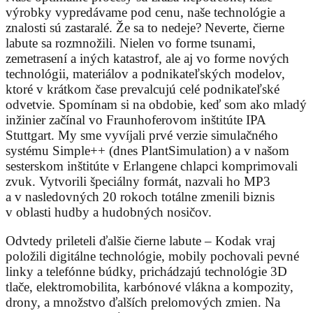
výrobky vypredávame pod cenu, naše technológie a
znalosti sú zastaralé. Že sa to nedeje? Neverte, čierne
labute sa rozmnožili. Nielen vo forme tsunami,
zemetrasení a iných katastrof, ale aj vo forme nových
technológii, materiálov a podnikateľských modelov,
ktoré v krátkom čase prevalcujú celé podnikateľské
odvetvie. Spomínam si na obdobie, keď som ako mladý
inžinier začínal vo Fraunhoferovom inštitúte IPA
Stuttgart. My sme vyvíjali prvé verzie simulačného
systému Simple++ (dnes PlantSimulation) a v našom
sesterskom inštitúte v Erlangene chlapci komprimovali
zvuk. Vytvorili špeciálny formát, nazvali ho MP3
a v nasledovných 20 rokoch totálne zmenili biznis
v oblasti hudby a hudobných nosičov.
Odvtedy prileteli ďalšie čierne labute – Kodak vraj
položili digitálne technológie, mobily pochovali pevné
linky a telefónne búdky, prichádzajú technológie 3D
tlače, elektromobilita, karbónové vlákna a kompozity,
drony, a množstvo ďalších prelomových zmien. Na