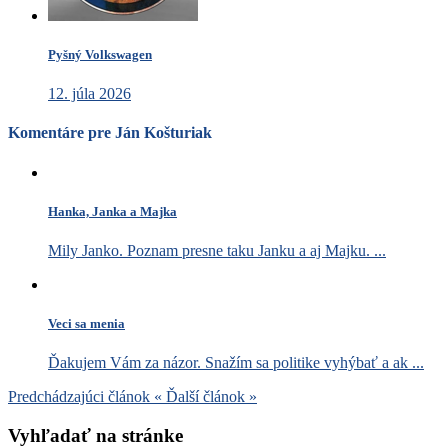
Pyšný Volkswagen
12. júla 2026
Komentáre pre Ján Košturiak
Hanka, Janka a Majka
Mily Janko. Poznam presne taku Janku a aj Majku. ...
Veci sa menia
Ďakujem Vám za názor. Snažím sa politike vyhýbať a ak ...
Predchádzajúci článok
«
Ďalší článok
»
Vyhľadať na stránke