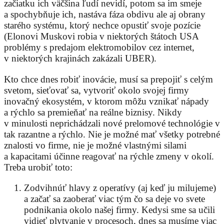
začiatku ich väčšina ľudí nevidí, potom sa im smeje
a spochybňuje ich, nastáva fáza obdivu ale aj obrany
starého systému, ktorý nechce opustiť svoje pozície
(Elonovi Muskovi robia v niektorých štátoch USA
problémy s predajom elektromobilov cez internet,
v niektorých krajinách zakázali UBER).
Kto chce dnes robiť inovácie, musí sa prepojiť s celým
svetom, sieťovať sa, vytvoriť okolo svojej firmy
inovačný ekosystém, v ktorom môžu vznikať nápady
a rýchlo sa premieňať na reálne biznisy. Nikdy
v minulosti neprichádzali nové prelomové technológie v
tak razantne a rýchlo. Nie je možné mať všetky potrebné
znalosti vo firme, nie je možné vlastnými silami
a kapacitami účinne reagovať na rýchle zmeny v okolí.
Treba urobiť toto:
Zodvihnúť hlavy z operatívy (aj keď ju milujeme)
a začať sa zaoberať viac tým čo sa deje vo svete
podnikania okolo našej firmy. Kedysi sme sa učili
vidieť plytvanie v procesoch, dnes sa musíme viac