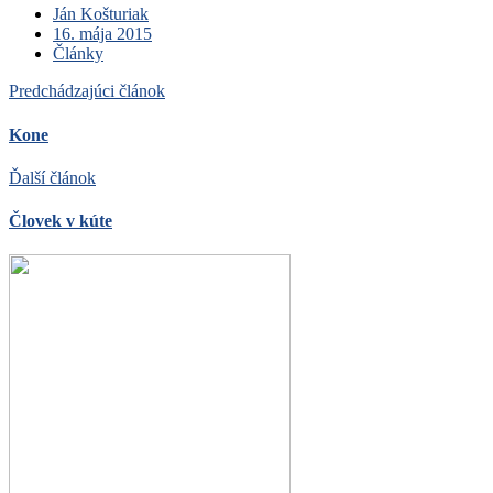
Ján Košturiak
16. mája 2015
Články
Predchádzajúci článok
Kone
Ďalší článok
Človek v kúte