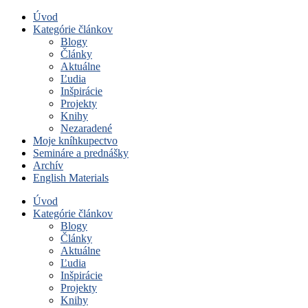
Úvod
Kategórie článkov
Blogy
Články
Aktuálne
Ľudia
Inšpirácie
Projekty
Knihy
Nezaradené
Moje kníhkupectvo
Semináre a prednášky
Archív
English Materials
Úvod
Kategórie článkov
Blogy
Články
Aktuálne
Ľudia
Inšpirácie
Projekty
Knihy