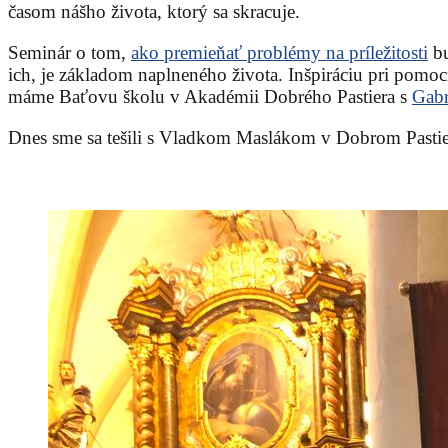
časom nášho života, ktorý sa skracuje.
Seminár o tom,
ako premieňať problémy na príležitosti
bu
ich, je základom naplneného života. Inšpiráciu pri pomo
máme Baťovu školu v Akadémii Dobrého Pastiera s
Gabr
Dnes sme sa tešili s Vladkom Maslákom v Dobrom Pastier