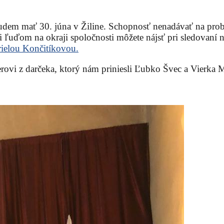
dem mať 30. júna v Žiline. Schopnosť nenadávať na problé
ci ľuďom na okraji spoločnosti môžete nájsť pri sledovaní
ielou Končitíkovou.
ovi z darčeka, ktorý nám priniesli Ľubko Švec a Vierka 