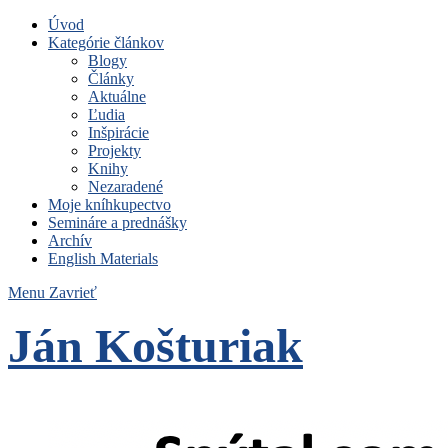
Úvod
Kategórie článkov
Blogy
Články
Aktuálne
Ľudia
Inšpirácie
Projekty
Knihy
Nezaradené
Moje kníhkupectvo
Semináre a prednášky
Archív
English Materials
Menu
Zavrieť
Ján Košturiak
Čo nemáme to nepotrebujeme