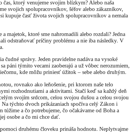
bo čas, ktorý venujeme svojim blízkym? Alebo naša
e svojich spolupracovníkov, šéfov alebo zákazníkov,
 si kupuje časť života svojich spolupracovníkov a nemala
 a majetok, ktoré sme nahromadili alebo rozdali? Jedna
ali odstraňovať príčiny problému a nie iba následky. V
a.
a čudné správy. Jeden pravidelne nadáva na vysoké
o sa páni týmito vecami zaoberajú a už vôbec nerozumiem,
niečomu, kde môžu priniesť úžitok – sebe alebo druhým.
otou, rovnako ako leňošenie, pri ktorom naše telo
ymi rozhodnutiami a aktivitami. Stačí keď sa každý deň
celým svojím srdcom, celou svojou dušou a celou svojou
 Na týchto dvoch prikázaniach spočíva celý Zákon i
čom túžime a čo potrebujeme, čo očakávame od Boha a
ej osobe a čo mi chce dať.
bo pomoci druhému človeku prináša hodnotu. Neplytvajme