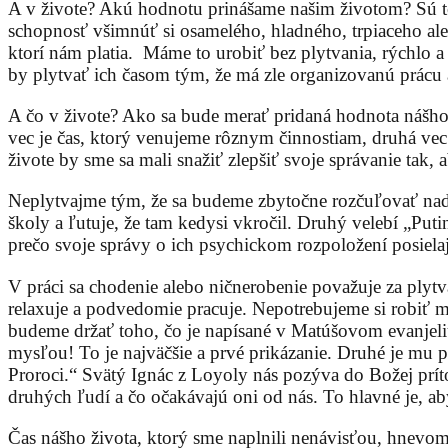
A v živote? Akú hodnotu prinášame našim životom? Sú to
schopnosť všimnúť si osamelého, hladného, trpiaceho a
ktorí nám platia. Máme to urobiť bez plytvania, rýchlo a
by plytvať ich časom tým, že má zle organizovanú prácu 
A čo v živote? Ako sa bude merať pridaná hodnota nášho
vec je čas, ktorý venujeme rôznym činnostiam, druhá vec
živote by sme sa mali snažiť zlepšiť svoje správanie tak, 
Neplytvajme tým, že sa budeme zbytočne rozčuľovať nad 
školy a ľutuje, že tam kedysi vkročil. Druhý velebí „Pu
prečo svoje správy o ich psychickom rozpoložení posiel
V práci sa chodenie alebo ničnerobenie považuje za plyt
relaxuje a podvedomie pracuje. Nepotrebujeme si robiť 
budeme držať toho, čo je napísané v Matúšovom evanjel
mysľou! To je najväčšie a prvé prikázanie. Druhé je mu
Proroci.“ Svätý Ignác z Loyoly nás pozýva do Božej prít
druhých ľudí a čo očakávajú oni od nás. To hlavné je, 
Čas nášho života, ktorý sme naplnili nenávisťou, hnevo