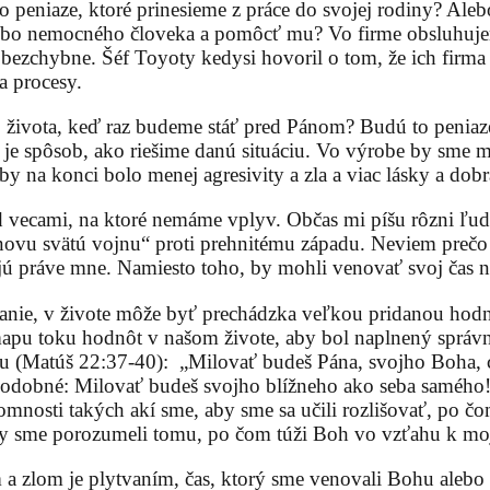
 peniaze, ktoré prinesieme z práce do svojej rodiny? Ale
lebo nemocného človeka a pomôcť mu? Vo firme obsluhujem
 bezchybne. Šéf Toyoty kedysi hovoril o tom, že ich firma
a procesy.
 života, keď raz budeme stáť pred Pánom? Budú to peniaze
 je spôsob, ako riešime danú situáciu. Vo výrobe by sme m
aby na konci bolo menej agresivity a zla a viac lásky a dobr
vecami, na ktoré nemáme vplyv. Občas mi píšu rôzni ľudi
tinovu svätú vojnu“ proti prehnitému západu. Neviem preč
ajú práve mne. Namiesto toho, by mohli venovať svoj čas 
vanie, v živote môže byť prechádzka veľkou pridanou hodn
mapu toku hodnôt v našom živote, aby bol naplnený správn
iu (Matúš 22:37-40): „Milovať budeš Pána, svojho Boha, 
 podobné: Milovať budeš svojho blížneho ako seba samého!
omnosti takých akí sme, aby sme sa učili rozlišovať, po 
aby sme porozumeli tomu, po čom túži Boh vo vzťahu k moj
m a zlom je plytvaním, čas, ktorý sme venovali Bohu ale