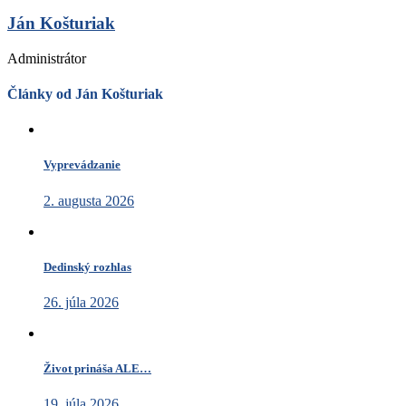
Ján Košturiak
Administrátor
Články od Ján Košturiak
Vyprevádzanie
2. augusta 2026
Dedinský rozhlas
26. júla 2026
Život prináša ALE…
19. júla 2026