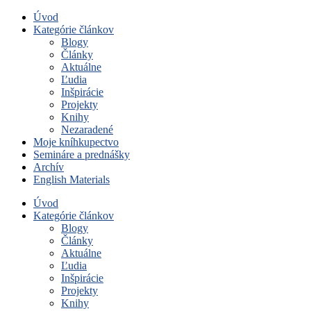
Úvod
Kategórie článkov
Blogy
Články
Aktuálne
Ľudia
Inšpirácie
Projekty
Knihy
Nezaradené
Moje kníhkupectvo
Semináre a prednášky
Archív
English Materials
Úvod
Kategórie článkov
Blogy
Články
Aktuálne
Ľudia
Inšpirácie
Projekty
Knihy