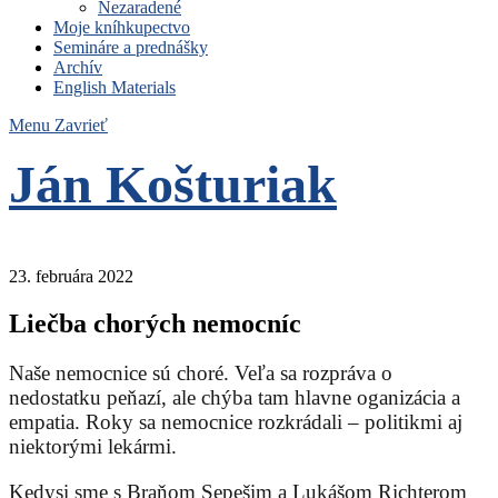
Nezaradené
Moje kníhkupectvo
Semináre a prednášky
Archív
English Materials
Menu
Zavrieť
Ján Košturiak
Čo nemáme to nepotrebujeme
23. februára 2022
Liečba chorých nemocníc
Naše nemocnice sú choré. Veľa sa rozpráva o
nedostatku peňazí, ale chýba tam hlavne oganizácia a
empatia. Roky sa nemocnice rozkrádali – politikmi aj
niektorými lekármi.
Kedysi sme s Braňom Sepešim a Lukášom Richterom