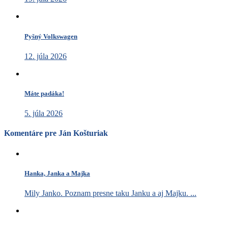
Pyšný Volkswagen
12. júla 2026
Máte padáka!
5. júla 2026
Komentáre pre Ján Košturiak
Hanka, Janka a Majka
Mily Janko. Poznam presne taku Janku a aj Majku. ...