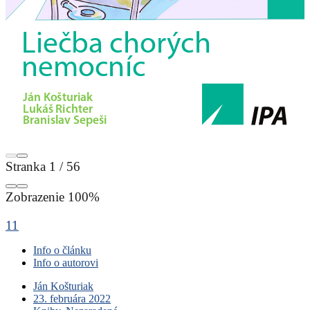
Stranka
1
/
56
Zobrazenie
100%
11
Info o článku
Info o autorovi
Ján Košturiak
23. februára 2022