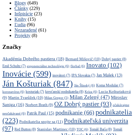
Blogy
(649)
Články
(229)
Inšpirácie
(23)
Knihy
(15)
Ľudia
(96)
Nezaradené
(61)
Projekty
(8)
Značky
Akadémia Dobrého pastiera
(18)
Bernard Mišovič
(10)
Dobrý pastier
(8)
Inovato
(102)
Emil Schultz
(7)
exponenciálne technológie
(6)
florbal
(6)
Inovácie
(599)
Jan Mašek
(13)
inovátori
(7)
IPA Slovakia
(7)
Ján Košturiak
(847)
Ján Šlinský
(6)
Koma Modular
(7)
kresťanskí podnikatelia
(8)
Lucia Košturiaková
koronavírus
(6)
kosturiak
(7)
Kríza
(6)
Milan Zelený
(47)
Miroslav
Martin Tvarůžek
(10)
(9)
Milan Gregor
(5)
OZ Dobrý pastier
(93)
Saniga
(16)
Norbert Brath
(9)
očakávajme
podnikatelia
podnikanie
(66)
Patrik Paul
(15)
neočakávané
(6)
(223)
Podnikateľská univerzita
Podnikatelia spojte sa
(11)
(97)
Stanislav Martinec
(10)
Red Button
(8)
Tomáš Baťa
(8)
TOC
(6)
Tomáš