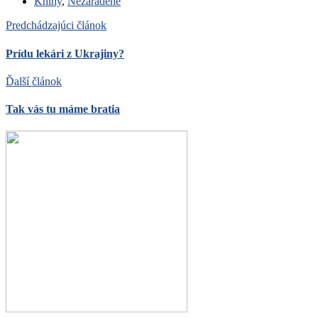
Knihy
,
Nezaradené
Predchádzajúci článok
Prídu lekári z Ukrajiny?
Ďalší článok
Tak vás tu máme bratia