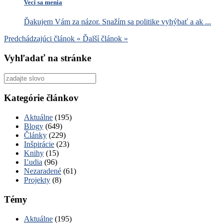
Veci sa menia
Ďakujem Vám za názor. Snažím sa politike vyhýbať a ak ...
Predchádzajúci článok
«
Ďalší článok
»
Vyhľadať na stránke
Vyhľadať
pre:
Kategórie článkov
Aktuálne
(195)
Blogy
(649)
Články
(229)
Inšpirácie
(23)
Knihy
(15)
Ľudia
(96)
Nezaradené
(61)
Projekty
(8)
Témy
Aktuálne
(195)