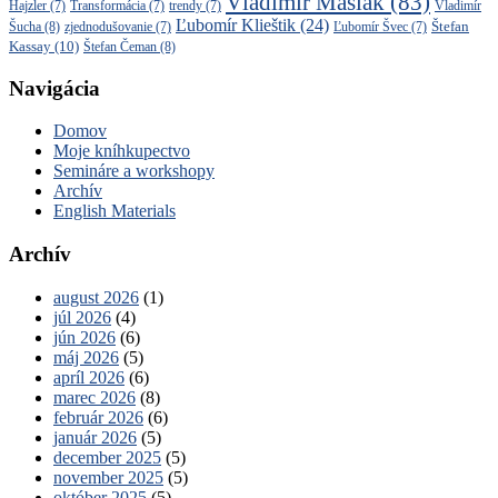
Vladimír Maslák
(83)
Vladimír
Hajzler
(7)
Transformácia
(7)
trendy
(7)
Ľubomír Klieštik
(24)
Štefan
Šucha
(8)
zjednodušovanie
(7)
Ľubomír Švec
(7)
Kassay
(10)
Štefan Čeman
(8)
Navigácia
Domov
Moje kníhkupectvo
Semináre a workshopy
Archív
English Materials
Archív
august 2026
(1)
júl 2026
(4)
jún 2026
(6)
máj 2026
(5)
apríl 2026
(6)
marec 2026
(8)
február 2026
(6)
január 2026
(5)
december 2025
(5)
november 2025
(5)
október 2025
(5)