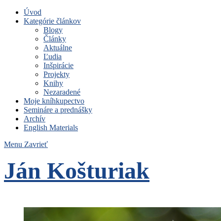
Úvod
Kategórie článkov
Blogy
Články
Aktuálne
Ľudia
Inšpirácie
Projekty
Knihy
Nezaradené
Moje kníhkupectvo
Semináre a prednášky
Archív
English Materials
Menu
Zavrieť
Ján Košturiak
Čo nemáme to nepotrebujeme