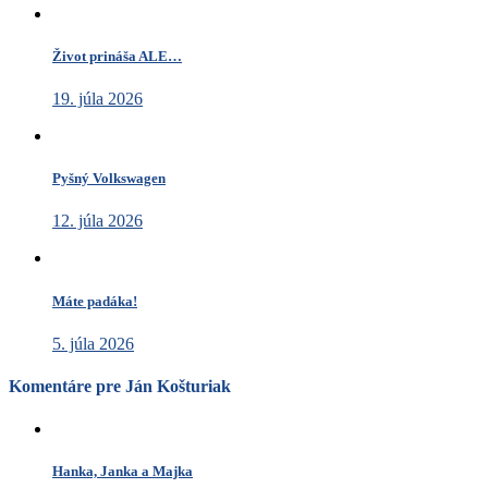
Život prináša ALE…
19. júla 2026
Pyšný Volkswagen
12. júla 2026
Máte padáka!
5. júla 2026
Komentáre pre Ján Košturiak
Hanka, Janka a Majka