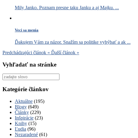
Mily Janko. Poznam presne taku Janku a aj Majku. ...
Veci sa menia
Ďakujem Vám za názor. Snažím sa politike vyhýbať a ak ...
Predchádzajúci článok
«
Ďalší článok
»
Vyhľadať na stránke
Vyhľadať
pre:
Kategórie článkov
Aktuálne
(195)
Blogy
(649)
Články
(229)
Inšpirácie
(23)
Knihy
(15)
Ľudia
(96)
Nezaradené
(61)