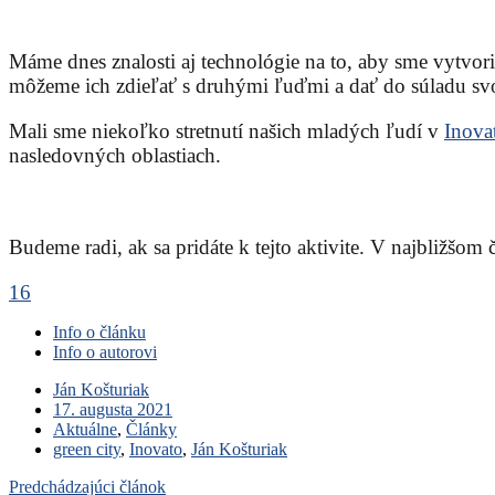
Máme dnes znalosti aj technológie na to, aby sme vytvoril
môžeme ich zdieľať s druhými ľuďmi a dať do súladu svoj
Mali sme niekoľko stretnutí našich mladých ľudí v
Inova
nasledovných oblastiach.
Budeme radi, ak sa pridáte k tejto aktivite. V najbližšom 
16
Info o článku
Info o autorovi
Ján Košturiak
17. augusta 2021
Aktuálne
,
Články
green city
,
Inovato
,
Ján Košturiak
Predchádzajúci článok