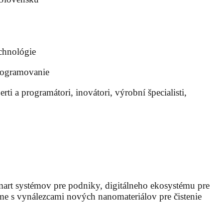
echnológie
programovanie
ti a programátori, inovátori, výrobní špecialisti,
mart systémov pre podniky, digitálneho ekosystému pre
eme s vynálezcami nových nanomateriálov pre čistenie