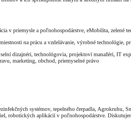
zácia v priemysle a poľnohospodárstve, eMobilita, zelené t
miestnosti na prácu a vzdelávanie, výrobné technológie, 
elní dizajnéri, technológovia, projektoví manažéri, IT exper
repravu, marketing, obchod, priemyselné právo
ezinfekčných systémov, tepelného čerpadla, Agrokruhu, S
iel, robotických aplikácií v poľnohospodárstve. Diskutuj