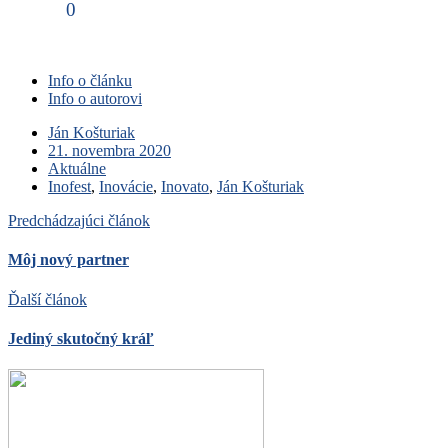
0
Info o článku
Info o autorovi
Ján Košturiak
21. novembra 2020
Aktuálne
Inofest
,
Inovácie
,
Inovato
,
Ján Košturiak
Predchádzajúci článok
Môj nový partner
Ďalší článok
Jediný skutočný kráľ