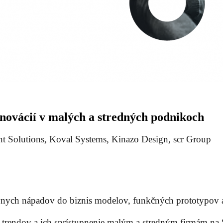
inovácií v malých a stredných podnikoch
t Solutions, Koval Systems, Kinazo Design, scr Group
ívnych nápadov do biznis modelov, funkčných prototypov 
 trendov a ich sprístupnenie malým a stredným firmám na