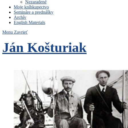
Nezaradené
Moje kníhkupectvo
Semináre a prednášky
Archív
English Materials
Menu
Zavrieť
Ján Košturiak
Čo nemáme to nepotrebujeme