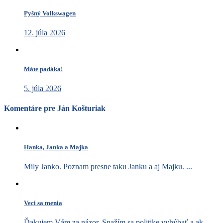
Pyšný Volkswagen
12. júla 2026
Máte padáka!
5. júla 2026
Komentáre pre Ján Košturiak
Hanka, Janka a Majka
Mily Janko. Poznam presne taku Janku a aj Majku. ...
Veci sa menia
Ďakujem Vám za názor. Snažím sa politike vyhýbať a ak ...