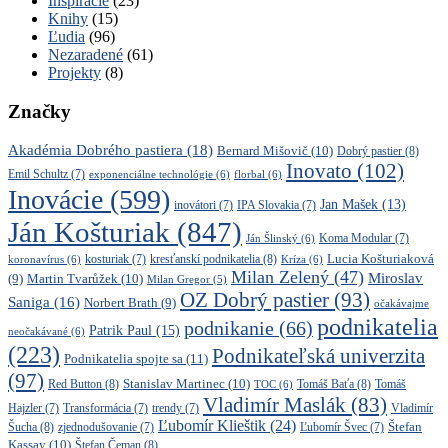
Inšpirácie
(23)
Knihy
(15)
Ľudia
(96)
Nezaradené
(61)
Projekty
(8)
Značky
Akadémia Dobrého pastiera
(18)
Bernard Mišovič
(10)
Dobrý pastier
(8)
Inovato
(102)
Emil Schultz
(7)
exponenciálne technológie
(6)
florbal
(6)
Inovácie
(599)
Jan Mašek
(13)
inovátori
(7)
IPA Slovakia
(7)
Ján Košturiak
(847)
Ján Šlinský
(6)
Koma Modular
(7)
kresťanskí podnikatelia
(8)
Lucia Košturiaková
koronavírus
(6)
kosturiak
(7)
Kríza
(6)
Milan Zelený
(47)
Miroslav
Martin Tvarůžek
(10)
(9)
Milan Gregor
(5)
OZ Dobrý pastier
(93)
Saniga
(16)
Norbert Brath
(9)
očakávajme
podnikatelia
podnikanie
(66)
Patrik Paul
(15)
neočakávané
(6)
(223)
Podnikateľská univerzita
Podnikatelia spojte sa
(11)
(97)
Stanislav Martinec
(10)
Red Button
(8)
Tomáš Baťa
(8)
TOC
(6)
Tomáš
Vladimír Maslák
(83)
Vladimír
Hajzler
(7)
Transformácia
(7)
trendy
(7)
Ľubomír Klieštik
(24)
Štefan
Šucha
(8)
zjednodušovanie
(7)
Ľubomír Švec
(7)
Kassay
(10)
Štefan Čeman
(8)