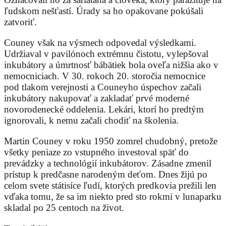
ľudskom nešťastí. Úrady sa ho opakovane pokúšali
zatvoriť.
Couney však na výsmech odpovedal výsledkami.
Udržiaval v pavilónoch extrémnu čistotu, vylepšoval
inkubátory a úmrtnosť bábätiek bola oveľa nižšia ako v
nemocniciach. V 30. rokoch 20. storočia nemocnice
pod tlakom verejnosti a Couneyho úspechov začali
inkubátory nakupovať a zakladať prvé moderné
novorodenecké oddelenia. Lekári, ktorí ho predtým
ignorovali, k nemu začali chodiť na školenia.
Martin Couney v roku 1950 zomrel chudobný, pretože
všetky peniaze zo vstupného investoval späť do
prevádzky a technológií inkubátorov. Zásadne zmenil
prístup k predčasne narodeným deťom. Dnes žijú po
celom svete státisíce ľudí, ktorých predkovia prežili len
vďaka tomu, že sa im niekto pred sto rokmi v lunaparku
skladal po 25 centoch na život.