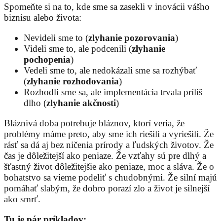
Spomeňte si na to, kde sme sa zasekli v inovácii vášho
biznisu alebo života:
Nevideli sme to (
zlyhanie pozorovania
)
Videli sme to, ale podcenili (
zlyhanie
pochopenia
)
Vedeli sme to, ale nedokázali sme sa rozhýbať
(
zlyhanie rozhodovania
)
Rozhodli sme sa, ale implementácia trvala príliš
dlho (
zlyhanie akčnosti
)
Bláznivá doba potrebuje bláznov, ktorí veria, že
problémy máme preto, aby sme ich riešili a vyriešili. Že
rásť sa dá aj bez ničenia prírody a ľudských životov. Že
čas je dôležitejší ako peniaze. Že vzťahy sú pre dlhý a
šťastný život dôležitejšie ako peniaze, moc a sláva. Že o
bohatstvo sa vieme podeliť s chudobnými. Že silní majú
pomáhať slabým, že dobro porazí zlo a život je silnejší
ako smrť.
Tu je pár príkladov: