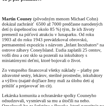
Martin Couney
(pôvodným menom Michael Cohn)
dokázal zachrániť 6500 až 7000 predčasne narodených
detí (s úspešnosťou okolo 85 %) tým, že ich životy
premenil na púťovú atrakciu v lunaparku. Od roku
1903 až do roku 1943 prevádzkoval obrovskú,
permanentnú expozíciu s názvom „Infant Incubators“ na
ostrove zábavy ConeyIsland. Ľudia zaplatili 25 centov,
vošli dnu a cez sklo sa pozerali na inkubátory s
miniatúrnymi deťmi, ktoré bojovali o život.
Zo vstupného financoval všetky náklady – platby pre
zdravotné sestry, lekárov, sterilné prostredie, inkubátory
a výživu (najaté dojčiace ženy mali za úlohu deti aj
pritúliť a prejavovať im cit).
Lekárska komunita a ochranárske spolky Couneyho
odsudzovali, vysmievali sa mu a útočili na neho.
Označovali ho za šarlatána a človeka, ktorý parazituje na