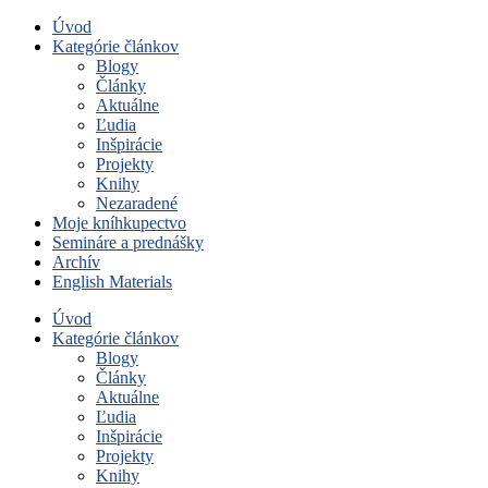
Úvod
Kategórie článkov
Blogy
Články
Aktuálne
Ľudia
Inšpirácie
Projekty
Knihy
Nezaradené
Moje kníhkupectvo
Semináre a prednášky
Archív
English Materials
Úvod
Kategórie článkov
Blogy
Články
Aktuálne
Ľudia
Inšpirácie
Projekty
Knihy