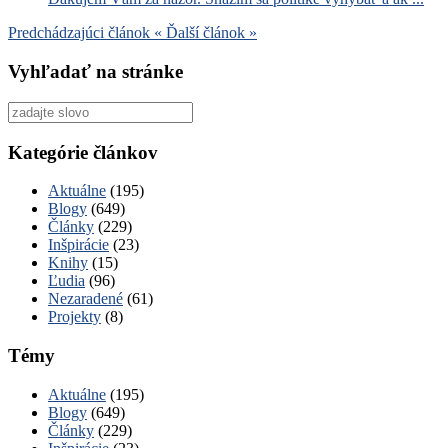
Predchádzajúci článok
«
Ďalší článok
»
Vyhľadať na stránke
Vyhľadať
pre:
Kategórie článkov
Aktuálne
(195)
Blogy
(649)
Články
(229)
Inšpirácie
(23)
Knihy
(15)
Ľudia
(96)
Nezaradené
(61)
Projekty
(8)
Témy
Aktuálne
(195)
Blogy
(649)
Články
(229)