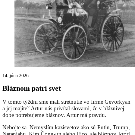
14. júna 2026
Bláznom patrí svet
V tomto týždni sme mali stretnutie vo firme Gevorkyan
a jej majiteľ Artur nás privítal slovami, že v bláznivej
dobe potrebujeme bláznov. Artur má pravdu.
Nebojte sa. Nemyslím kazisvetov ako sú Putin, Trump,
Netanjahu, Kim Čong-un alebo Fico, ale bláznov, ktorí