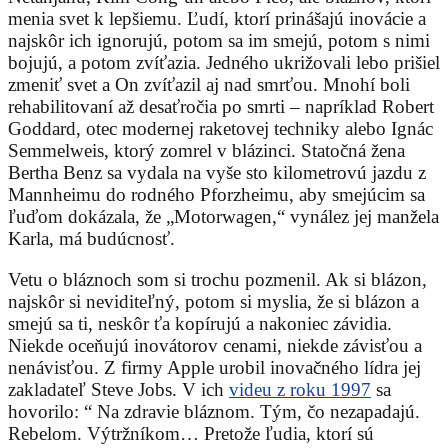
menia svet k lepšiemu. Ľudí, ktorí prinášajú inovácie a
najskôr ich ignorujú, potom sa im smejú, potom s nimi
bojujú, a potom zvíťazia. Jedného ukrižovali lebo prišiel
zmeniť svet a On zvíťazil aj nad smrťou. Mnohí boli
rehabilitovaní až desaťročia po smrti – napríklad Robert
Goddard, otec modernej raketovej techniky alebo Ignác
Semmelweis, ktorý zomrel v blázinci. Statočná žena
Bertha Benz sa vydala na vyše sto kilometrovú jazdu z
Mannheimu do rodného Pforzheimu, aby smejúcim sa
ľuďom dokázala, že „Motorwagen,“ vynález jej manžela
Karla, má budúcnosť.
Vetu o bláznoch som si trochu pozmenil. Ak si blázon,
najskôr si neviditeľný, potom si myslia, že si blázon a
smejú sa ti, neskôr ťa kopírujú a nakoniec závidia.
Niekde oceňujú inovátorov cenami, niekde závisťou a
nenávisťou. Z firmy Apple urobil inovačného lídra jej
zakladateľ Steve Jobs. V ich
videu z roku 1997
sa
hovorilo: “ Na zdravie bláznom. Tým, čo nezapadajú.
Rebelom. Výtržníkom… Pretože ľudia, ktorí sú