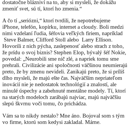
dostatočne blázniví na to, aby si mysleli, že dokážu
zmeniť svet, sú tí, ktorí ho zmenia.“
A čo tí „seriózni,“ ktorí tvrdili, že nepotrebujeme
iPhone, telefón, kopírku, internet a cloudy. Boli medzi
nimi vzdelaní ľudia, šéfovia veľkých firiem, napríklad
Steve Balmer, Clifford Stoll alebo Larry Ellison.
Hovorili z nich pýcha, zaslepenosť alebo strach z toho,
že prídu o svoj biznis? Stephen Elop, bývalý šéf Nokie,
povedal: „Neurobili sme nič zlé, a napriek tomu sme
prehrali. Civilizácie ani spoločnosti väčšinou neumierajú
preto, že by zmenu nevideli. Zanikajú preto, že si príliš
dlho mysleli, že majú ešte čas. Najväčším nepriateľom
inovácií nie je nedostatok technológií a znalostí, ale
minulé úspechy a zabehnuté mentálne modely. Tí, ktorí
na starých modeloch zarábajú najviac, majú najväčšiu
slepú škvrnu voči tomu, čo prichádza.
Vám sa to nikdy nestalo? Mne áno. Bojoval som s tým
vo firme, ktorú som kedysi zakladal. Márne.