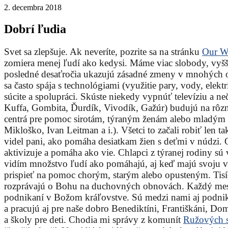
2. decembra 2018
Dobrí ľudia
Svet sa zlepšuje. Ak neveríte, pozrite sa na stránku
Our Wo
zomiera menej ľudí ako kedysi. Máme viac slobody, vyššie
posledné desaťročia ukazujú zásadné zmeny v mnohých o
sa často spája s technológiami (využitie pary, vody, elek
súcite a spolupráci. Skúste niekedy vypnúť televíziu a n
Kuffa, Gombita, Ďurdík, Vivodík, Gažúr) budujú na rôzny
centrá pre pomoc sirotám, týraným ženám alebo mladým ľ
Mikloško, Ivan Leitman a i.). Všetci to začali robiť len 
videl pani, ako pomáha desiatkam žien s deťmi v núdzi. O
aktivizuje a pomáha ako vie. Chlapci z týranej rodiny sú
vidím množstvo ľudí ako pomáhajú, aj keď majú svoju vlas
prispieť na pomoc chorým, starým alebo opusteným. Tisí
rozprávajú o Bohu na duchovných obnovách. Každý mesi
podnikaní v Božom kráľovstve. Sú medzi nami aj podnika
a pracujú aj pre naše dobro Benediktíni, Františkáni, Dom
a školy pre deti. Chodia mi správy z komunít
Ružových 