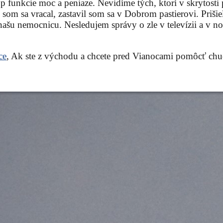
ujú p funkcie moc a peniaze. Nevidíme tých, ktorí v skryto
 som sa vracal, zastavil som sa v Dobrom pastierovi. Priši
našu nemocnicu. Nesledujem správy o zle v televízii a v n
ce
, Ak ste z východu a chcete pred Vianocami pomôcť ch