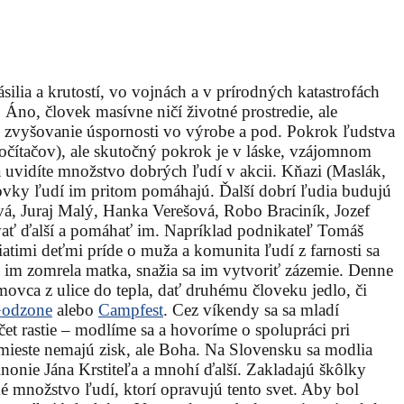
silia a krutostí, vo vojnách a v prírodných katastrofách
 Áno, človek masívne ničí životné prostredie, ale
, zvyšovanie úspornosti vo výrobe a pod. Pokrok ľudstva
 počítačov), ale skutočný pokrok je v láske, vzájomnom
a uvidíte množstvo dobrých ľudí v akcii. Kňazi (Maslák,
tovky ľudí im pritom pomáhajú. Ďalší dobrí ľudia budujú
á, Juraj Malý, Hanka Verešová, Robo Braciník, Jozef
idávať ďalší a pomáhať im. Napríklad podnikateľ Tomáš
atimi deťmi príde o muža a komunita ľudí z farnosti sa
ď im zomrela matka, snažia sa im vytvoriť zázemie. Denne
ovca z ulice do tepla, dať druhému človeku jedlo, či
odzone
alebo
Campfest
. Cez víkendy sa sa mladí
čet rastie – modlíme sa a hovoríme o spolupráci pri
mieste nemajú zisk, ale Boha. Na Slovensku sa modlia
oinonie Jána Krstiteľa a mnohí ďalší. Zakladajú škôlky
 množstvo ľudí, ktorí opravujú tento svet. Aby bol