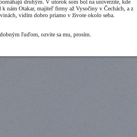
sti pomáhajú druhým. V utorok som bol na univerzite, kde
el k nám Otakar, majiteľ firmy až Vysočiny v Čechách, a z
ovinách, vidím dobro priamo v živote okolo seba.
udobným ľuďom, ozvite sa mu, prosím.