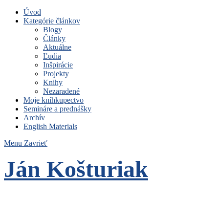
Úvod
Kategórie článkov
Blogy
Články
Aktuálne
Ľudia
Inšpirácie
Projekty
Knihy
Nezaradené
Moje kníhkupectvo
Semináre a prednášky
Archív
English Materials
Menu
Zavrieť
Ján Košturiak
Čo nemáme to nepotrebujeme