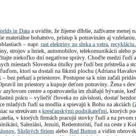
rlds in Data
a uvidíte, že žijeme dlhšie, zažívame menej ná
 materiálne bohatstvo, prístup k potravinám aj vzdelaniu.
blastiach – napr.
rast elektriny zo slnka a vetra
,
recykláciu
triny, strojov a liniek, automobilov, telekomunikácii alebo
ečítajte niekoľko dní negatívne správy. Choďte medzi ľudí 
ch miestach Slovenska útulky pre ľudí bez prístrešia a s
uďom, ktorí sa dostali na šikmú plochu (Adriana Havašov
tak – bez peňazí a priestorov. Postupne sa k nim začali pr
pravil im priestory a kupuje deťom potraviny. Žena s devi
 v azylovom centre a opatrovatelia im zháňajú bývanie, ke
tnú prácu – vyliečiť človeka zo závislosti, dostať bezdom
ce mladých ľudí sa modlia a spievajú k Bohu na akciách
G
ac sa stretávam s
kresťanskými podnikateľmi
, ktorých po
telia, v ktorých firmách pracujú stovky ľudí a na prvom 
inikáni, Saleziáni, Jezuiti, Redemtoristi, ľud na ceste z K
slonov
,
Slušných firiem
alebo
Red Button
a vidím obrovské