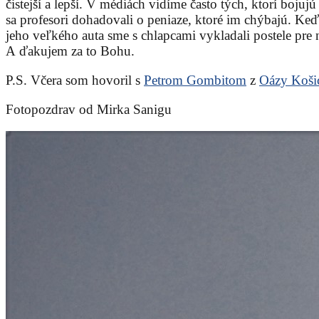
čistejší a lepší. V médiách vidíme často tých, ktorí boj
sa profesori dohadovali o peniaze, ktoré im chýbajú. Keď
jeho veľkého auta sme s chlapcami vykladali postele pre 
A ďakujem za to Bohu.
P.S. Včera som hovoril s
Petrom Gombitom
z
Oázy Koši
Fotopozdrav od Mirka Sanigu