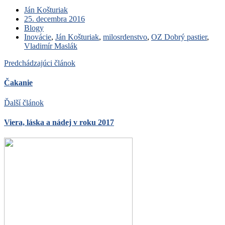
Ján Košturiak
25. decembra 2016
Blogy
Inovácie
,
Ján Košturiak
,
milosrdenstvo
,
OZ Dobrý pastier
,
Vladimír Maslák
Predchádzajúci článok
Čakanie
Ďalší článok
Viera, láska a nádej v roku 2017