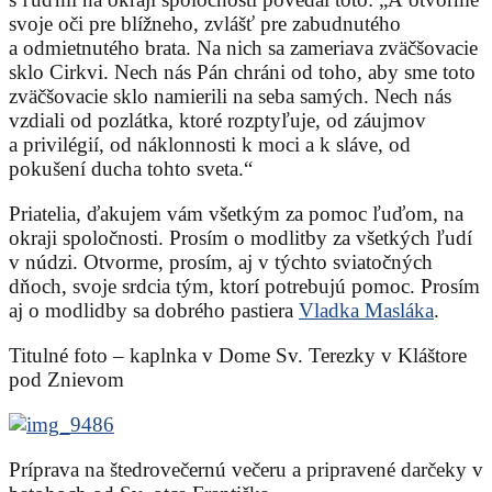
svoje oči pre blížneho, zvlášť pre zabudnutého
a odmietnutého brata. Na nich sa zameriava zväčšovacie
sklo Cirkvi. Nech nás Pán chráni od toho, aby sme toto
zväčšovacie sklo namierili na seba samých. Nech nás
vzdiali od pozlátka, ktoré rozptyľuje, od záujmov
a privilégií, od náklonnosti k moci a k sláve, od
pokušení ducha tohto sveta.“
Priatelia, ďakujem vám všetkým za pomoc ľuďom, na
okraji spoločnosti. Prosím o modlitby za všetkých ľudí
v núdzi. Otvorme, prosím, aj v týchto sviatočných
dňoch, svoje srdcia tým, ktorí potrebujú pomoc. Prosím
aj o modlidby sa dobrého pastiera
Vladka Masláka
.
Titulné foto – kaplnka v Dome Sv. Terezky v Kláštore
pod Znievom
Príprava na štedrovečernú večeru a pripravené darčeky v