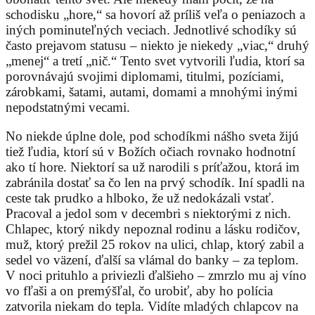
schodisku „hore,“ sa hovorí až príliš veľa o peniazoch a
iných pominuteľných veciach. Jednotlivé schodíky sú
často prejavom statusu – niekto je niekedy „viac,“ druhý
„menej“ a tretí „nič.“ Tento svet vytvorili ľudia, ktorí sa
porovnávajú svojimi diplomami, titulmi, pozíciami,
zárobkami, šatami, autami, domami a mnohými inými
nepodstatnými vecami.
No niekde úplne dole, pod schodíkmi nášho sveta žijú
tiež ľudia, ktorí sú v Božích očiach rovnako hodnotní
ako tí hore. Niektorí sa už narodili s príťažou, ktorá im
zabránila dostať sa čo len na prvý schodík. Iní spadli na
ceste tak prudko a hlboko, že už nedokázali vstať.
Pracoval a jedol som v decembri s niektorými z nich.
Chlapec, ktorý nikdy nepoznal rodinu a lásku rodičov,
muž, ktorý prežil 25 rokov na ulici, chlap, ktorý zabil a
sedel vo väzení, ďalší sa vlámal do banky – za teplom.
V noci prituhlo a priviezli ďalšieho – zmrzlo mu aj víno
vo fľaši a on premýšľal, čo urobiť, aby ho polícia
zatvorila niekam do tepla. Vidíte mladých chlapcov na