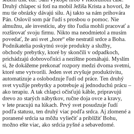
Druhý chlapec si fotí na mobil Ježiša Krista a hovorí, že
mu tie obrázky dávajú silu. Aj takto sa nám prihovára
Pán. Oslovil som pár ľudí s prosbou o pomoc. Nie
almužnu, ale investíciu, aby títo ľudia mohli pracovať a
rozširovať svoju firmu. Nikto ma neodmietol a musím
povedať, že ani svet „hore“ ešte nestratil srdce a Boha.
Podnikatelia poskytnú svoje produkty a služby,
obchody prebytky, ktoré by skončili v odpadkoch,
prichádzajú dobrovoľníci a nezištne pomáhajú. Myslím
si, že dokážeme prekonať rozpory medzi dvoma svetmi,
ktoré sme vytvorili. Jeden svet zvyšuje produktivitu,
automatizuje a oslobodzuje ľudí od práce. Ten druhý
svet využije prebytky a potrebuje aj jednoduchú prácu –
ako terapiu. A tak chlapci očisťujú káble, pripravujú
drevo zo starých nábytkov, ručne doja ovce a kravy,
v lete pracujú na lúkach. Prvý svet posudzuje ľudí
podľa statusu, ten druhý viac podľa srdca. Aj zlomené a
poranené srdcia sa môžu vyliečiť a priblížiť Bohu,
možno ešte viac, ako srdcia pyšné a sebavedomé.