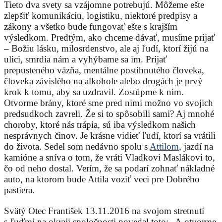
Tieto dva svety sa vzájomne potrebujú. Môžeme ešte
zlepšiť komunikáciu, logistiku, niektoré predpisy a
zákony a všetko bude fungovať ešte s krajším
výsledkom. Predtým, ako chceme dávať, musíme prijať
– Božiu lásku, milosrdenstvo, ale aj ľudí, ktorí žijú na
ulici, smrdia nám a vyhýbame sa im. Prijať
prepusteného väzňa, mentálne postihnutého človeka,
človeka závislého na alkohole alebo drogách je prvý
krok k tomu, aby sa uzdravil. Zostúpme k nim.
Otvorme brány, ktoré sme pred nimi možno vo svojich
predsudkoch zavreli. Že si to spôsobili sami? Aj mnohé
choroby, ktoré nás trápia, sú iba výsledkom našich
nesprávnych činov. Je krásne vidieť ľudí, ktorí sa vrátili
do života. Sedel som nedávno spolu s
Attilom
, jazdí na
kamióne a sníva o tom, že vráti Vladkovi Maslákovi to,
čo od neho dostal. Verím, že sa podarí zohnať nákladné
auto, na ktorom bude Attila voziť veci pre Dobrého
pastiera.
Svätý Otec František 13.11.2016 na svojom stretnutí
s ľuďmi na okraji spoločnosti povedal toto: „A otvorme