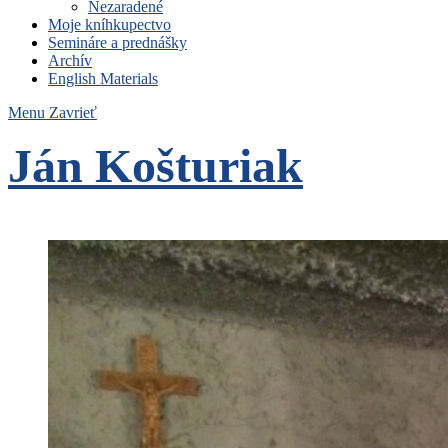
Nezaradené
Moje kníhkupectvo
Semináre a prednášky
Archív
English Materials
Menu
Zavrieť
Ján Košturiak
Čo nemáme to nepotrebujeme