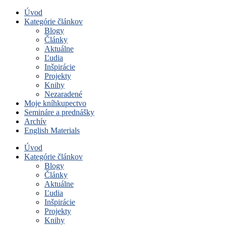
Úvod
Kategórie článkov
Blogy
Články
Aktuálne
Ľudia
Inšpirácie
Projekty
Knihy
Nezaradené
Moje kníhkupectvo
Semináre a prednášky
Archív
English Materials
Úvod
Kategórie článkov
Blogy
Články
Aktuálne
Ľudia
Inšpirácie
Projekty
Knihy