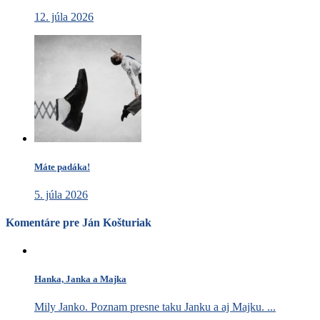
12. júla 2026
Máte padáka!
5. júla 2026
Komentáre pre Ján Košturiak
Hanka, Janka a Majka
Mily Janko. Poznam presne taku Janku a aj Majku. ...