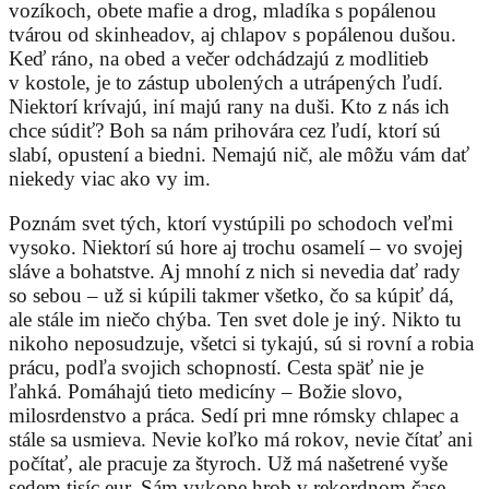
vozíkoch, obete mafie a drog, mladíka s popálenou
tvárou od skinheadov, aj chlapov s popálenou dušou.
Keď ráno, na obed a večer odchádzajú z modlitieb
v kostole, je to zástup ubolených a utrápených ľudí.
Niektorí krívajú, iní majú rany na duši. Kto z nás ich
chce súdiť? Boh sa nám prihovára cez ľudí, ktorí sú
slabí, opustení a biedni. Nemajú nič, ale môžu vám dať
niekedy viac ako vy im.
Poznám svet tých, ktorí vystúpili po schodoch veľmi
vysoko. Niektorí sú hore aj trochu osamelí – vo svojej
sláve a bohatstve. Aj mnohí z nich si nevedia dať rady
so sebou – už si kúpili takmer všetko, čo sa kúpiť dá,
ale stále im niečo chýba. Ten svet dole je iný. Nikto tu
nikoho neposudzuje, všetci si tykajú, sú si rovní a robia
prácu, podľa svojich schopností. Cesta späť nie je
ľahká. Pomáhajú tieto medicíny – Božie slovo,
milosrdenstvo a práca. Sedí pri mne rómsky chlapec a
stále sa usmieva. Nevie koľko má rokov, nevie čítať ani
počítať, ale pracuje za štyroch. Už má našetrené vyše
sedem tisíc eur. Sám vykope hrob v rekordnom čase.