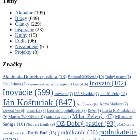
Témy
Aktuálne
(195)
Blogy
(649)
Články
(229)
Inšpirácie
(23)
Knihy
(15)
Ľudia
(96)
Nezaradené
(61)
Projekty
(8)
Značky
Akadémia Dobrého pastiera
(18)
Bernard Mišovič
(10)
Dobrý pastier
(8)
Inovato
(102)
Emil Schultz
(7)
exponenciálne technológie
(6)
florbal
(6)
Inovácie
(599)
Jan Mašek
(13)
inovátori
(7)
IPA Slovakia
(7)
Ján Košturiak
(847)
Ján Šlinský
(6)
Koma Modular
(7)
kresťanskí podnikatelia
(8)
Lucia Košturiaková
koronavírus
(6)
kosturiak
(7)
Kríza
(6)
Milan Zelený
(47)
Miroslav
Martin Tvarůžek
(10)
(9)
Milan Gregor
(5)
OZ Dobrý pastier
(93)
Saniga
(16)
Norbert Brath
(9)
očakávajme
podnikatelia
podnikanie
(66)
Patrik Paul
(15)
neočakávané
(6)