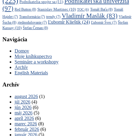
(223)
Podnikateľská univerzita
Podnikatelia spojte sa
(11)
(97)
Stanislav Martinec
(10)
Red Button
(8)
Tomáš Baťa
(8)
TOC
(6)
Tomáš
Vladimír Maslák
(83)
Vladimír
Hajzler
(7)
Transformácia
(7)
trendy
(7)
Ľubomír Klieštik
(24)
Štefan
Šucha
(8)
zjednodušovanie
(7)
Ľubomír Švec
(7)
Kassay
(10)
Štefan Čeman
(8)
Navigácia
Domov
Moje kníhkupectvo
Semináre a workshopy
Archív
English Materials
Archív
august 2026
(1)
júl 2026
(4)
jún 2026
(6)
máj 2026
(5)
apríl 2026
(6)
marec 2026
(8)
február 2026
(6)
január 2026
(5)