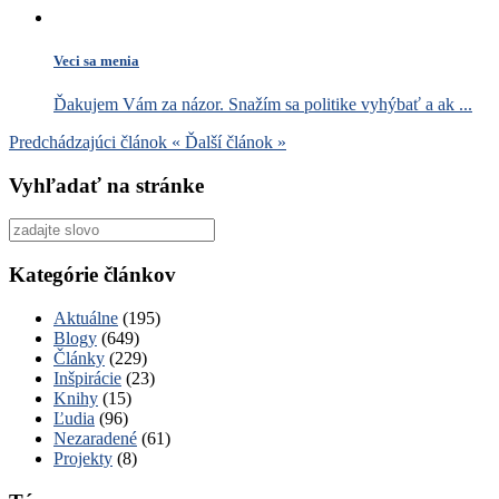
Veci sa menia
Ďakujem Vám za názor. Snažím sa politike vyhýbať a ak ...
Predchádzajúci článok
«
Ďalší článok
»
Vyhľadať na stránke
Vyhľadať
pre:
Kategórie článkov
Aktuálne
(195)
Blogy
(649)
Články
(229)
Inšpirácie
(23)
Knihy
(15)
Ľudia
(96)
Nezaradené
(61)
Projekty
(8)