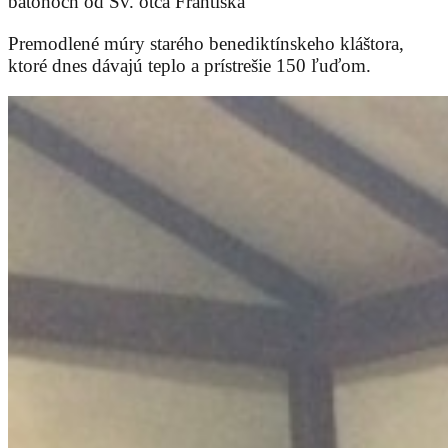
batohoch od Sv. otca Františka
Premodlené múry starého benediktínskeho kláštora,
ktoré dnes dávajú teplo a prístrešie 150 ľuďom.