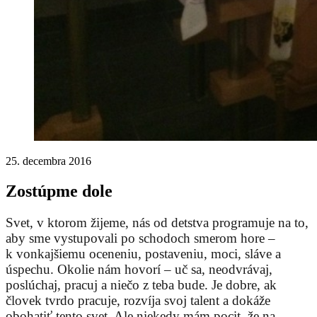
25. decembra 2016
Zostúpme dole
Svet, v ktorom žijeme, nás od detstva programuje na to,
aby sme vystupovali po schodoch smerom hore –
k vonkajšiemu oceneniu, postaveniu, moci, sláve a
úspechu. Okolie nám hovorí – uč sa, neodvrávaj,
poslúchaj, pracuj a niečo z teba bude. Je dobre, ak
človek tvrdo pracuje, rozvíja svoj talent a dokáže
obohatiť tento svet. Ale niekedy mám pocit, že na