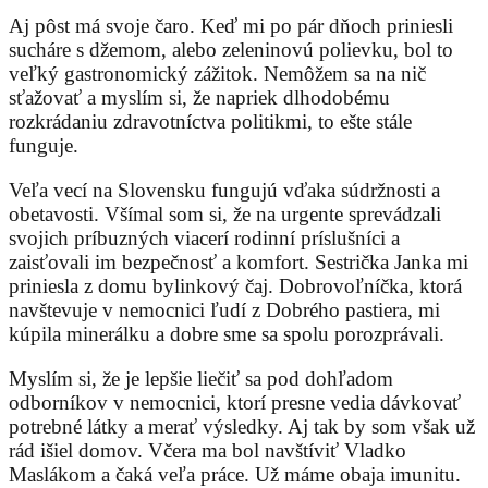
Aj pôst má svoje čaro. Keď mi po pár dňoch priniesli
sucháre s džemom, alebo zeleninovú polievku, bol to
veľký gastronomický zážitok. Nemôžem sa na nič
sťažovať a myslím si, že napriek dlhodobému
rozkrádaniu zdravotníctva politikmi, to ešte stále
funguje.
Veľa vecí na Slovensku fungujú vďaka súdržnosti a
obetavosti. Všímal som si, že na urgente sprevádzali
svojich príbuzných viacerí rodinní príslušníci a
zaisťovali im bezpečnosť a komfort. Sestrička Janka mi
priniesla z domu bylinkový čaj. Dobrovoľníčka, ktorá
navštevuje v nemocnici ľudí z Dobrého pastiera, mi
kúpila minerálku a dobre sme sa spolu porozprávali.
Myslím si, že je lepšie liečiť sa pod dohľadom
odborníkov v nemocnici, ktorí presne vedia dávkovať
potrebné látky a merať výsledky. Aj tak by som však už
rád išiel domov. Včera ma bol navštíviť Vladko
Maslákom a čaká veľa práce. Už máme obaja imunitu.