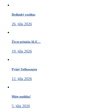
Dedinský rozhlas
26. júla 2026
Život prináša ALE…
19. júla 2026
Pyšný Volkswagen
12. júla 2026
Máte padáka!
5. júla 2026