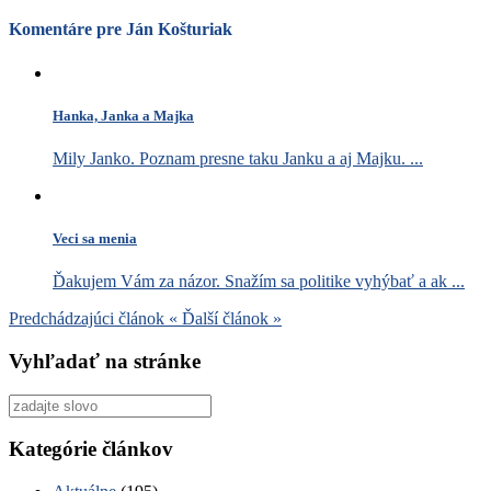
Komentáre pre Ján Košturiak
Hanka, Janka a Majka
Mily Janko. Poznam presne taku Janku a aj Majku. ...
Veci sa menia
Ďakujem Vám za názor. Snažím sa politike vyhýbať a ak ...
Predchádzajúci článok
«
Ďalší článok
»
Vyhľadať na stránke
Vyhľadať
pre:
Kategórie článkov