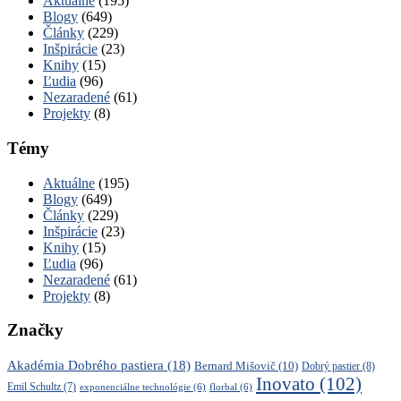
Aktuálne
(195)
Blogy
(649)
Články
(229)
Inšpirácie
(23)
Knihy
(15)
Ľudia
(96)
Nezaradené
(61)
Projekty
(8)
Témy
Aktuálne
(195)
Blogy
(649)
Články
(229)
Inšpirácie
(23)
Knihy
(15)
Ľudia
(96)
Nezaradené
(61)
Projekty
(8)
Značky
Akadémia Dobrého pastiera
(18)
Bernard Mišovič
(10)
Dobrý pastier
(8)
Inovato
(102)
Emil Schultz
(7)
exponenciálne technológie
(6)
florbal
(6)