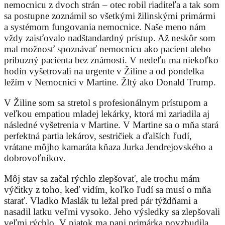
nemocnicu z dvoch strán – otec robil riaditeľa a tak som
sa postupne zoznámil so všetkými žilinskými primármi
a systémom fungovania nemocnice. Naše meno nám
vždy zaisťovalo nadštandardný prístup. Až neskôr som
mal možnosť spoznávať nemocnicu ako pacient alebo
príbuzný pacienta bez známostí. V nedeľu ma niekoľko
hodín vyšetrovali na urgente v Žiline a od pondelka
ležím v Nemocnici v Martine. Žltý ako Donald Trump.
V Žiline som sa stretol s profesionálnym prístupom a
veľkou empatiou mladej lekárky, ktorá mi zariadila aj
následné vyšetrenia v Martine. V Martine sa o mňa stará
perfektná partia lekárov, sestričiek a ďalších ľudí,
vrátane môjho kamaráta kňaza Jurka Jendrejovského a
dobrovoľníkov.
Môj stav sa začal rýchlo zlepšovať, ale trochu mám
výčitky z toho, keď vidím, koľko ľudí sa musí o mňa
starať. Vladko Maslák tu ležal pred pár týždňami a
nasadil latku veľmi vysoko. Jeho výsledky sa zlepšovali
veľmi rýchlo. V piatok ma pani primárka povzbudila,