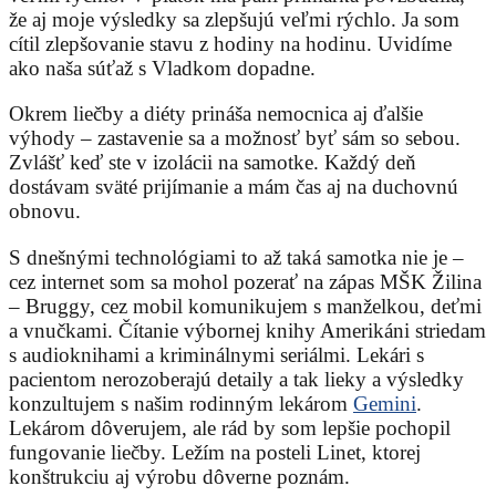
že aj moje výsledky sa zlepšujú veľmi rýchlo. Ja som
cítil zlepšovanie stavu z hodiny na hodinu. Uvidíme
ako naša súťaž s Vladkom dopadne.
Okrem liečby a diéty prináša nemocnica aj ďalšie
výhody – zastavenie sa a možnosť byť sám so sebou.
Zvlášť keď ste v izolácii na samotke. Každý deň
dostávam sväté prijímanie a mám čas aj na duchovnú
obnovu.
S dnešnými technológiami to až taká samotka nie je –
cez internet som sa mohol pozerať na zápas MŠK Žilina
– Bruggy, cez mobil komunikujem s manželkou, deťmi
a vnučkami. Čítanie výbornej knihy Amerikáni striedam
s audioknihami a kriminálnymi seriálmi. Lekári s
pacientom nerozoberajú detaily a tak lieky a výsledky
konzultujem s našim rodinným lekárom
Gemini
.
Lekárom dôverujem, ale rád by som lepšie pochopil
fungovanie liečby. Ležím na posteli Linet, ktorej
konštrukciu aj výrobu dôverne poznám.