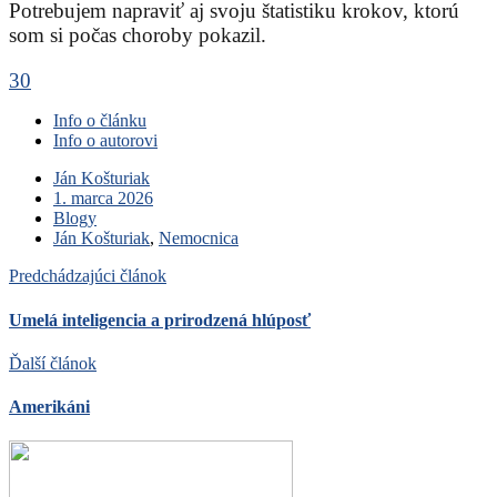
Potrebujem napraviť aj svoju štatistiku krokov, ktorú
som si počas choroby pokazil.
30
Info o článku
Info o autorovi
Ján Košturiak
1. marca 2026
Blogy
Ján Košturiak
,
Nemocnica
Predchádzajúci článok
Umelá inteligencia a prirodzená hlúposť
Ďalší článok
Amerikáni