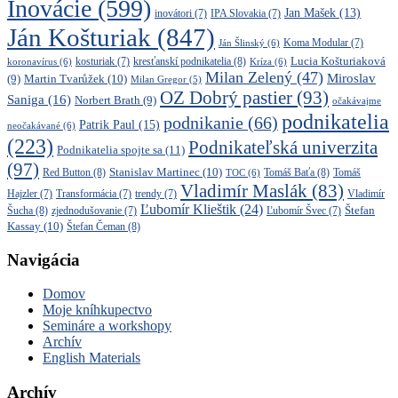
Inovácie
(599)
Jan Mašek
(13)
inovátori
(7)
IPA Slovakia
(7)
Ján Košturiak
(847)
Ján Šlinský
(6)
Koma Modular
(7)
kresťanskí podnikatelia
(8)
Lucia Košturiaková
koronavírus
(6)
kosturiak
(7)
Kríza
(6)
Milan Zelený
(47)
Miroslav
Martin Tvarůžek
(10)
(9)
Milan Gregor
(5)
OZ Dobrý pastier
(93)
Saniga
(16)
Norbert Brath
(9)
očakávajme
podnikatelia
podnikanie
(66)
Patrik Paul
(15)
neočakávané
(6)
(223)
Podnikateľská univerzita
Podnikatelia spojte sa
(11)
(97)
Stanislav Martinec
(10)
Red Button
(8)
Tomáš Baťa
(8)
TOC
(6)
Tomáš
Vladimír Maslák
(83)
Vladimír
Hajzler
(7)
Transformácia
(7)
trendy
(7)
Ľubomír Klieštik
(24)
Štefan
Šucha
(8)
zjednodušovanie
(7)
Ľubomír Švec
(7)
Kassay
(10)
Štefan Čeman
(8)
Navigácia
Domov
Moje kníhkupectvo
Semináre a workshopy
Archív
English Materials
Archív