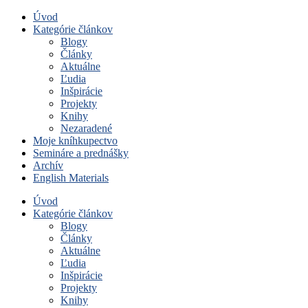
Úvod
Kategórie článkov
Blogy
Články
Aktuálne
Ľudia
Inšpirácie
Projekty
Knihy
Nezaradené
Moje kníhkupectvo
Semináre a prednášky
Archív
English Materials
Úvod
Kategórie článkov
Blogy
Články
Aktuálne
Ľudia
Inšpirácie
Projekty
Knihy