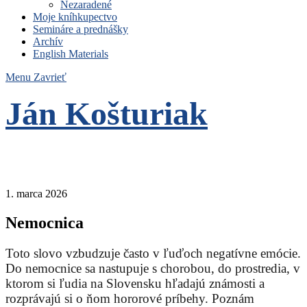
Nezaradené
Moje kníhkupectvo
Semináre a prednášky
Archív
English Materials
Menu
Zavrieť
Ján Košturiak
Čo nemáme to nepotrebujeme
1. marca 2026
Nemocnica
Toto slovo vzbudzuje často v ľuďoch negatívne emócie.
Do nemocnice sa nastupuje s chorobou, do prostredia, v
ktorom si ľudia na Slovensku hľadajú známosti a
rozprávajú si o ňom hororové príbehy. Poznám