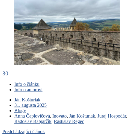
30
Info o článku
Info o autorovi
Ján Košturiak
31. augusta 2025
Blogy
Anna Čaplovičová
,
Inovato
,
Ján Košturiak
,
Juraj Hospodár
,
Radoslav Babjarčík
,
Rastislav Regec
Predchádzajúci článok