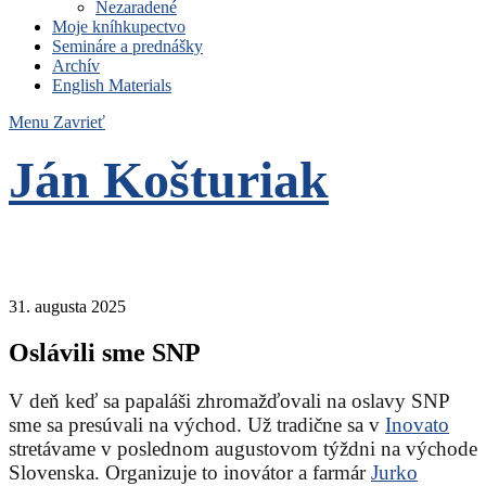
Nezaradené
Moje kníhkupectvo
Semináre a prednášky
Archív
English Materials
Menu
Zavrieť
Ján Košturiak
Čo nemáme to nepotrebujeme
31. augusta 2025
Oslávili sme SNP
V deň keď sa papaláši zhromažďovali na oslavy SNP
sme sa presúvali na východ. Už tradične sa v
Inovato
stretávame v poslednom augustovom týždni na východe
Slovenska. Organizuje to inovátor a farmár
Jurko