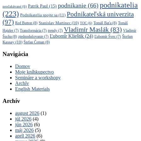
podnikatelia
podnikanie
(66)
Patrik Paul
(15)
neočakávané
(6)
(223)
Podnikateľská univerzita
Podnikatelia spojte sa
(11)
(97)
Stanislav Martinec
(10)
Red Button
(8)
Tomáš Baťa
(8)
TOC
(6)
Tomáš
Vladimír Maslák
(83)
Vladimír
Hajzler
(7)
Transformácia
(7)
trendy
(7)
Ľubomír Klieštik
(24)
Štefan
Šucha
(8)
zjednodušovanie
(7)
Ľubomír Švec
(7)
Kassay
(10)
Štefan Čeman
(8)
Navigácia
Domov
Moje kníhkupectvo
Semináre a workshopy
Archív
English Materials
Archív
august 2026
(1)
júl 2026
(4)
jún 2026
(6)
máj 2026
(5)
apríl 2026
(6)