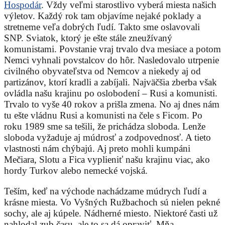
Hospodár
. Vždy veľmi starostlivo vyberá miesta našich
výletov. Každý rok tam objavíme nejaké poklady a
stretneme veľa dobrých ľudí. Takto sme oslavovali
SNP. Sviatok, ktorý je ešte stále zneužívaný
komunistami. Povstanie vraj trvalo dva mesiace a potom
Nemci vyhnali povstalcov do hôr. Nasledovalo utrpenie
civilného obyvateľstva od Nemcov a niekedy aj od
partizánov, ktorí kradli a zabíjali. Najväčšia zberba však
ovládla našu krajinu po oslobodení – Rusi a komunisti.
Trvalo to vyše 40 rokov a prišla zmena. No aj dnes nám
tu ešte vládnu Rusi a komunisti na čele s Ficom. Po
roku 1989 sme sa tešili, že prichádza sloboda. Lenže
sloboda vyžaduje aj múdrosť a zodpovednosť. A tieto
vlastnosti nám chýbajú. Aj preto mohli kumpáni
Mečiara, Slotu a Fica vyplieniť našu krajinu viac, ako
hordy Turkov alebo nemecké vojská.
Teším, keď na východe nachádzame múdrych ľudí a
krásne miesta. Vo Vyšných Ružbachoch sú nielen pekné
sochy, ale aj kúpele. Nádherné miesto. Niektoré časti už
nahlodal zub času, ale to sa dá opraviť. Mňa,