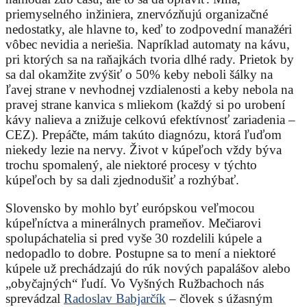
priemyselného inžiniera, znervózňujú organizačné
nedostatky, ale hlavne to, keď to zodpovední manažéri
vôbec nevidia a neriešia. Napríklad automaty na kávu,
pri ktorých sa na raňajkách tvoria dlhé rady. Prietok by
sa dal okamžite zvýšiť o 50% keby neboli šálky na
ľavej strane v nevhodnej vzdialenosti a keby nebola na
pravej strane kanvica s mliekom (každý si po urobení
kávy nalieva a znižuje celkovú efektívnosť zariadenia –
CEZ). Prepáčte, mám takúto diagnózu, ktorá ľuďom
niekedy lezie na nervy. Život v kúpeľoch vždy býva
trochu spomalený, ale niektoré procesy v týchto
kúpeľoch by sa dali zjednodušiť a rozhýbať.
Slovensko by mohlo byť európskou veľmocou
kúpeľníctva a minerálnych prameňov. Mečiarovi
spolupáchatelia si pred vyše 30 rozdelili kúpele a
nedopadlo to dobre. Postupne sa to mení a niektoré
kúpele už prechádzajú do rúk nových papalášov alebo
„obyčajných“ ľudí. Vo Vyšných Ružbachoch nás
sprevádzal
Radoslav Babjarčík
– človek s úžasným