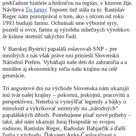
prehľadom histórie a hrdosťou na región, v ktorom žije.
Návšteva
Tis farmy
Toporec tiež stála za to. Rastislav
Regec nám porozprával o tom, ako s otcom od roku
1993 budujú farmu. Ochutnali sme výborné syry,
pozreli si ovce, farmu aj výrobňu mliečnych výrobkov.
Je krásne stretnúť takýchto ľudí.
V Banskej Bystrici papaláši oslavovali SNP – pre
mnohých z nás však práve oni priniesli Slovenskú
Národnú Prehru. Vyháňajú naše deti do zahraničia a a
morálne aj ekonomicky ničia našu krajinu na celé
generácie.
Tri augustové dni na východe Slovenska nám ukazujú
inú tvár našej krajiny – pokornú, pokojnú, pracovitú a
perspektívnu. Netreba si vymýšľať legendy a bájky o
minulosti a vykrikovať nezmysly na „národných“
papalášských dňoch. Potrebujeme písať nové príbehy –
také, aké nám ukazujú Juraj Hospodár so svojou
rodinou, Rastislav Regec, Radoslav Babjarčík a ďalší
ľudia z východu. Ďakujem Anke Čaplovičovej a