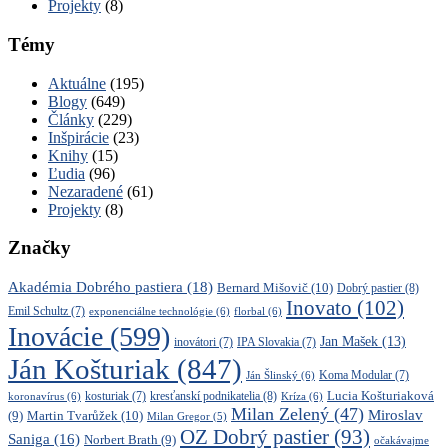
Projekty
(8)
Témy
Aktuálne
(195)
Blogy
(649)
Články
(229)
Inšpirácie
(23)
Knihy
(15)
Ľudia
(96)
Nezaradené
(61)
Projekty
(8)
Značky
Akadémia Dobrého pastiera
(18)
Bernard Mišovič
(10)
Dobrý pastier
(8)
Inovato
(102)
Emil Schultz
(7)
exponenciálne technológie
(6)
florbal
(6)
Inovácie
(599)
Jan Mašek
(13)
inovátori
(7)
IPA Slovakia
(7)
Ján Košturiak
(847)
Ján Šlinský
(6)
Koma Modular
(7)
kresťanskí podnikatelia
(8)
Lucia Košturiaková
koronavírus
(6)
kosturiak
(7)
Kríza
(6)
Milan Zelený
(47)
Miroslav
Martin Tvarůžek
(10)
(9)
Milan Gregor
(5)
OZ Dobrý pastier
(93)
Saniga
(16)
Norbert Brath
(9)
očakávajme