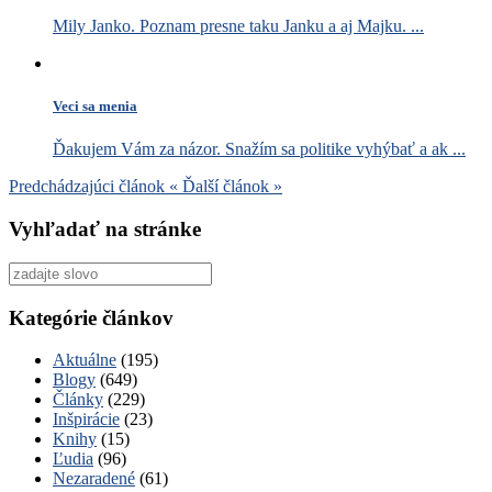
Mily Janko. Poznam presne taku Janku a aj Majku. ...
Veci sa menia
Ďakujem Vám za názor. Snažím sa politike vyhýbať a ak ...
Predchádzajúci článok
«
Ďalší článok
»
Vyhľadať na stránke
Vyhľadať
pre:
Kategórie článkov
Aktuálne
(195)
Blogy
(649)
Články
(229)
Inšpirácie
(23)
Knihy
(15)
Ľudia
(96)
Nezaradené
(61)