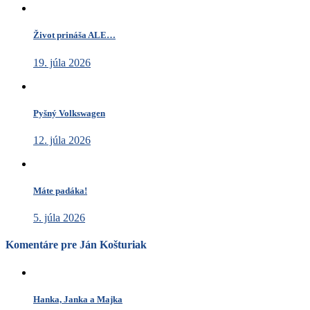
Život prináša ALE…
19. júla 2026
Pyšný Volkswagen
12. júla 2026
Máte padáka!
5. júla 2026
Komentáre pre Ján Košturiak
Hanka, Janka a Majka