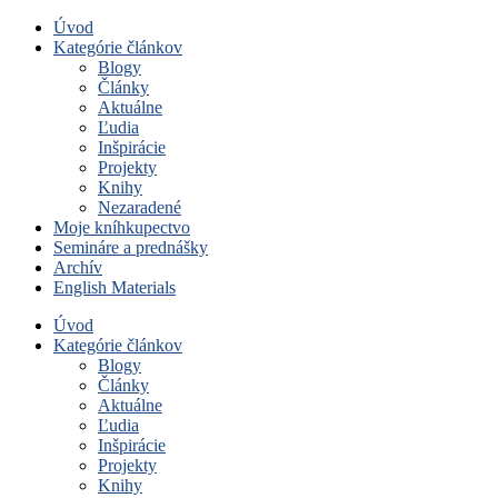
Úvod
Kategórie článkov
Blogy
Články
Aktuálne
Ľudia
Inšpirácie
Projekty
Knihy
Nezaradené
Moje kníhkupectvo
Semináre a prednášky
Archív
English Materials
Úvod
Kategórie článkov
Blogy
Články
Aktuálne
Ľudia
Inšpirácie
Projekty
Knihy