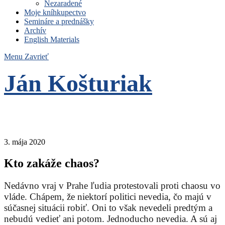
Nezaradené
Moje kníhkupectvo
Semináre a prednášky
Archív
English Materials
Menu
Zavrieť
Ján Košturiak
Čo nemáme to nepotrebujeme
3. mája 2020
Kto zakáže chaos?
Nedávno vraj v Prahe ľudia protestovali proti chaosu vo
vláde. Chápem, že niektorí politici nevedia, čo majú v
súčasnej situácii robiť. Oni to však nevedeli predtým a
nebudú vedieť ani potom. Jednoducho nevedia. A sú aj