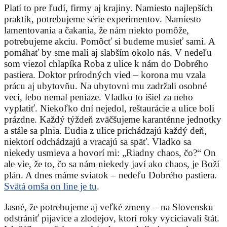
Platí to pre ľudí, firmy aj krajiny. Namiesto najlepších
praktík, potrebujeme série experimentov. Namiesto
lamentovania a čakania, že nám niekto pomôže,
potrebujeme akciu. Pomôcť si budeme musieť sami. A
pomáhať by sme mali aj slabším okolo nás. V nedeľu
som viezol chlapíka Roba z ulice k nám do Dobrého
pastiera. Doktor prírodných vied – korona mu vzala
prácu aj ubytovňu. Na ubytovni mu zadržali osobné
veci, lebo nemal peniaze. Vladko to išiel za neho
vyplatiť. Niekoľko dní nejedol, reštaurácie a ulice boli
prázdne. Každý týždeň zväčšujeme karanténne jednotky
a stále sa plnia. Ľudia z ulice prichádzajú každý deň,
niektorí odchádzajú a vracajú sa späť. Vladko sa
niekedy usmieva a hovorí mi: „Riadny chaos, čo?“ On
ale vie, že to, čo sa nám niekedy javí ako chaos, je Boží
plán. A dnes máme sviatok – nedeľu Dobrého pastiera.
Svätá omša on line je tu
.
Jasné, že potrebujeme aj veľké zmeny – na Slovensku
odstrániť pijavice a zlodejov, ktorí roky vyciciavali štát.