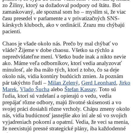
zo Žiliny, ktorý sa dožadoval podpory od štátu. Bol
zamaskovaný, ale spoznal som ho – myslím si, že viac
času presedel v parlamente a v privatizačných SNS-
kárskych kluboch, ako v ordinácií. Zrazu mu chýbajú
pacienti.
Chaos je všade okolo nás. Prečo by mal chýbať vo
vláde? Žijeme v dobe chaosu. Všetko sa rýchlo a
nepredvídateľne mení. Všetko bude inak a nikto nevie
ako. Máme veľa odborníkov, ktorí vedia analyzovať
minulosť, ale iba málo tých, ktorí z toho, čo sa deje
okolo nás, vidia kontúry budúcich zmien. Ja poznám
pár takýchto ľudí –
Milan Zelený
,
Gerd Leonhard
,
Jirko
Marek
,
Vlado Šucha
alebo
Štefan Kassay
. Toto sú
ľudia, ktorí sú vzdelaní a opierajú o vedu, vedia
prepájať rôzne odbory, majú životné skúsenosti a vo
svojej práci dosiahli rôzne vrcholy. Chápu zmeny okolo
nás, vidia budúcnosť jasnejšie ako iní ale sú vo svojich
vyjadreniach pokorní a opatrní. Vedia, že veci sa menia,
že neexistujú presné strategické plány, iba každodenné