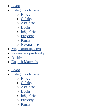
Úvod
Kategórie článkov
Blogy
Články
Aktuálne
Ľudia
Inšpirácie
Projekty
Knihy
Nezaradené
Moje kníhkupectvo
Semináre a prednášky
Archív
English Materials
Úvod
Kategórie článkov
Blogy
Články
Aktuálne
Ľudia
Inšpirácie
Projekty
Knihy