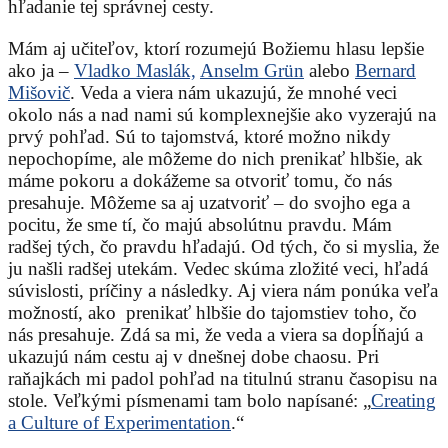
hľadanie tej správnej cesty.
Mám aj učiteľov, ktorí rozumejú Božiemu hlasu lepšie
ako ja –
Vladko Maslák,
Anselm Grün
alebo
Bernard
Mišovič
. Veda a viera nám ukazujú, že mnohé veci
okolo nás a nad nami sú komplexnejšie ako vyzerajú na
prvý pohľad. Sú to tajomstvá, ktoré možno nikdy
nepochopíme, ale môžeme do nich prenikať hlbšie, ak
máme pokoru a dokážeme sa otvoriť tomu, čo nás
presahuje. Môžeme sa aj uzatvoriť – do svojho ega a
pocitu, že sme tí, čo majú absolútnu pravdu. Mám
radšej tých, čo pravdu hľadajú. Od tých, čo si myslia, že
ju našli radšej utekám. Vedec skúma zložité veci, hľadá
súvislosti, príčiny a následky. Aj viera nám ponúka veľa
možností, ako prenikať hlbšie do tajomstiev toho, čo
nás presahuje. Zdá sa mi, že veda a viera sa dopĺňajú a
ukazujú nám cestu aj v dnešnej dobe chaosu. Pri
raňajkách mi padol pohľad na titulnú stranu časopisu na
stole. Veľkými písmenami tam bolo napísané: „
Creating
a Culture of Experimentation
.“