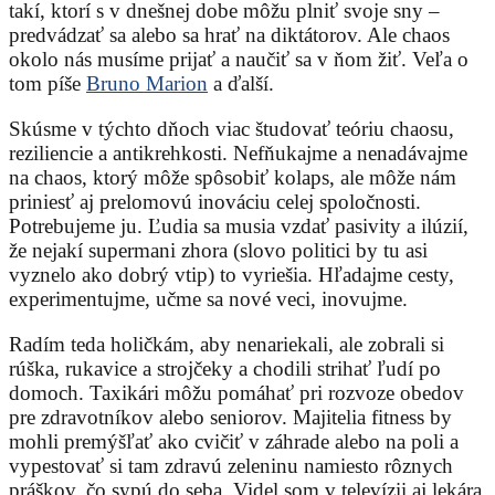
takí, ktorí s v dnešnej dobe môžu plniť svoje sny –
predvádzať sa alebo sa hrať na diktátorov. Ale chaos
okolo nás musíme prijať a naučiť sa v ňom žiť. Veľa o
tom píše
Bruno Marion
a ďalší.
Skúsme v týchto dňoch viac študovať teóriu chaosu,
reziliencie a antikrehkosti. Nefňukajme a nenadávajme
na chaos, ktorý môže spôsobiť kolaps, ale môže nám
priniesť aj prelomovú inováciu celej spoločnosti.
Potrebujeme ju. Ľudia sa musia vzdať pasivity a ilúzií,
že nejakí supermani zhora (slovo politici by tu asi
vyznelo ako dobrý vtip) to vyriešia. Hľadajme cesty,
experimentujme, učme sa nové veci, inovujme.
Radím teda holičkám, aby nenariekali, ale zobrali si
rúška, rukavice a strojčeky a chodili strihať ľudí po
domoch. Taxikári môžu pomáhať pri rozvoze obedov
pre zdravotníkov alebo seniorov. Majitelia fitness by
mohli premýšľať ako cvičiť v záhrade alebo na poli a
vypestovať si tam zdravú zeleninu namiesto rôznych
práškov, čo sypú do seba. Videl som v televízii aj lekára