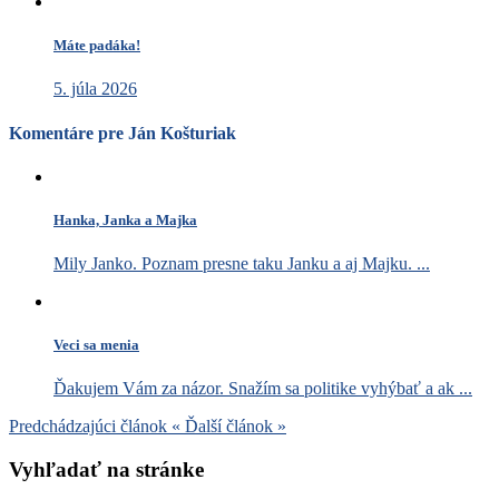
Máte padáka!
5. júla 2026
Komentáre pre Ján Košturiak
Hanka, Janka a Majka
Mily Janko. Poznam presne taku Janku a aj Majku. ...
Veci sa menia
Ďakujem Vám za názor. Snažím sa politike vyhýbať a ak ...
Predchádzajúci článok
«
Ďalší článok
»
Vyhľadať na stránke