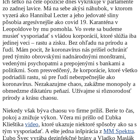
Ich šéfko na čele opozície dnes vykrikuje v parlamente
zo zadnej lavice. Má na sebe akýsi náhubok, v ktorom
vyzerá ako Hannibal Lecter a jeho jedovaté sliny
pôsobia argesívnejšie ako covid 19. Karanténa v
Leopoldove by mu pomohla. Vo svete sa budeme
musieť vysporiadať s vládou korporácií, ktoré slúžia iba
jedinej veci – rastu a zisku. Bez ohľadu na prírodu a
ľudí. Mám pocit, že koronavírus nás prišiel ochrániť
pred týmito obrovskými nadnárodnými monštrami,
vedenými psychopatmi a prepojenými s bankami a
politikmi. Som presvedčený, že korporácie, ktoré všetko
podriadili rastu, sú pre ľudí nebezpečnejšie ako
koronavírus. Nezakazujme chaos, zakážme monopoly a
obmedzme diktatúru peňazí. Užívajme si rôznorodosť
prírody a krásu chaosu.
Niekedy však býva chaosu vo firme príliš. Berie to čas,
pokoj a znižuje výkon. Včera mi prišlo od Ľubka
Klieštika
video
, ktoré ukazuje niektoré spôsoby ako sa s
tým vysporiadať. A ešte jedna inšpirácia z
MM Spektra
.
Ľubo Švec vyrába dezinfekčné brány a Vladko Maslák