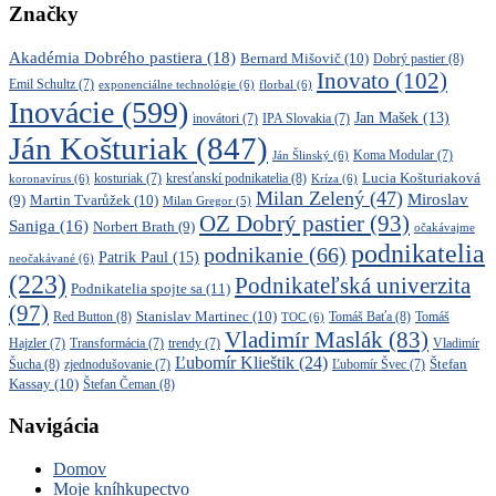
Značky
Akadémia Dobrého pastiera
(18)
Bernard Mišovič
(10)
Dobrý pastier
(8)
Inovato
(102)
Emil Schultz
(7)
exponenciálne technológie
(6)
florbal
(6)
Inovácie
(599)
Jan Mašek
(13)
inovátori
(7)
IPA Slovakia
(7)
Ján Košturiak
(847)
Ján Šlinský
(6)
Koma Modular
(7)
kresťanskí podnikatelia
(8)
Lucia Košturiaková
koronavírus
(6)
kosturiak
(7)
Kríza
(6)
Milan Zelený
(47)
Miroslav
Martin Tvarůžek
(10)
(9)
Milan Gregor
(5)
OZ Dobrý pastier
(93)
Saniga
(16)
Norbert Brath
(9)
očakávajme
podnikatelia
podnikanie
(66)
Patrik Paul
(15)
neočakávané
(6)
(223)
Podnikateľská univerzita
Podnikatelia spojte sa
(11)
(97)
Stanislav Martinec
(10)
Red Button
(8)
Tomáš Baťa
(8)
TOC
(6)
Tomáš
Vladimír Maslák
(83)
Vladimír
Hajzler
(7)
Transformácia
(7)
trendy
(7)
Ľubomír Klieštik
(24)
Štefan
Šucha
(8)
zjednodušovanie
(7)
Ľubomír Švec
(7)
Kassay
(10)
Štefan Čeman
(8)
Navigácia
Domov
Moje kníhkupectvo