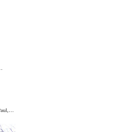
m…
 Paul,…