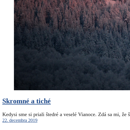
Skromné a tiché
Kedysi sme si priali štedré a veselé Vianoce. Zdá sa mi, že 
22. decembra 2019