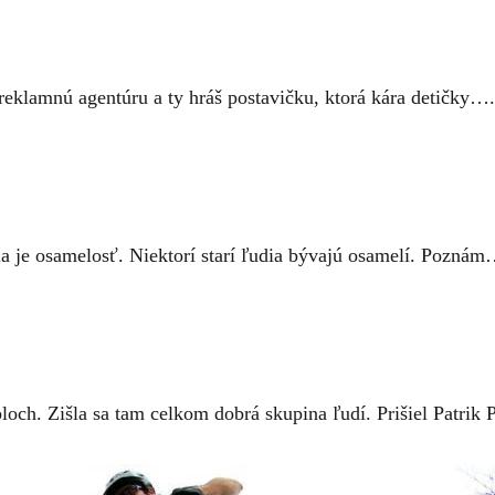
i reklamnú agentúru a ty hráš postavičku, ktorá kára detičky….
ia je osamelosť. Niektorí starí ľudia bývajú osamelí. Pozná
loch. Zišla sa tam celkom dobrá skupina ľudí. Prišiel Patrik