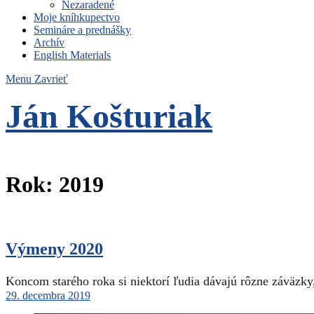
Nezaradené
Moje kníhkupectvo
Semináre a prednášky
Archív
English Materials
Menu
Zavrieť
Ján Košturiak
Čo nemáme to nepotrebujeme
Rok:
2019
Výmeny 2020
Koncom starého roka si niektorí ľudia dávajú rôzne záväzk
29. decembra 2019