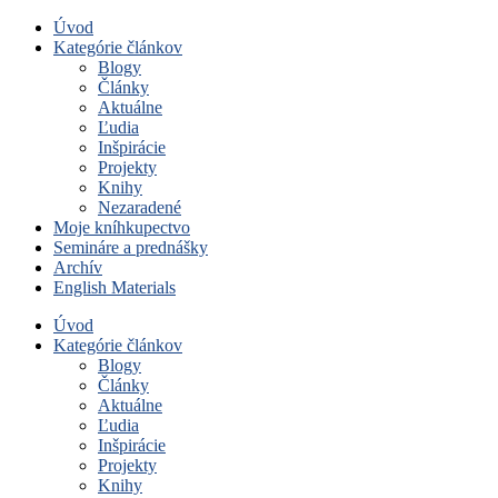
Úvod
Kategórie článkov
Blogy
Články
Aktuálne
Ľudia
Inšpirácie
Projekty
Knihy
Nezaradené
Moje kníhkupectvo
Semináre a prednášky
Archív
English Materials
Úvod
Kategórie článkov
Blogy
Články
Aktuálne
Ľudia
Inšpirácie
Projekty
Knihy