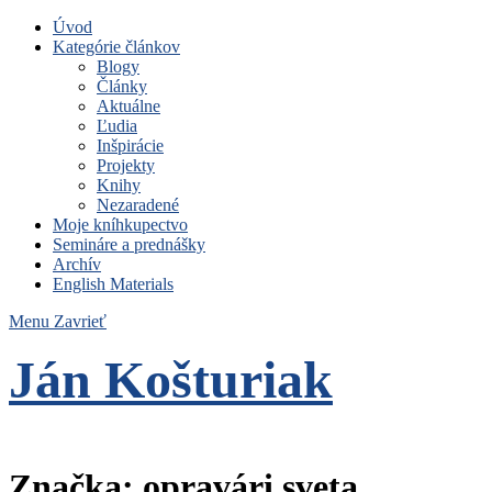
Úvod
Kategórie článkov
Blogy
Články
Aktuálne
Ľudia
Inšpirácie
Projekty
Knihy
Nezaradené
Moje kníhkupectvo
Semináre a prednášky
Archív
English Materials
Menu
Zavrieť
Ján Košturiak
Čo nemáme to nepotrebujeme
Značka:
opravári sveta