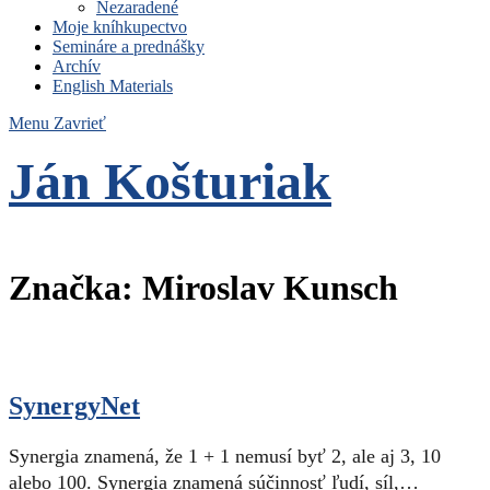
Nezaradené
Moje kníhkupectvo
Semináre a prednášky
Archív
English Materials
Menu
Zavrieť
Ján Košturiak
Čo nemáme to nepotrebujeme
Značka:
Miroslav Kunsch
SynergyNet
Synergia znamená, že 1 + 1 nemusí byť 2, ale aj 3, 10
alebo 100. Synergia znamená súčinnosť ľudí, síl,…