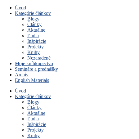
Úvod
Kategórie článkov
Blogy
Články
Aktuálne
Ľudia
Inšpirácie
Projekty
Knihy
Nezaradené
Moje kníhkupectvo
Semináre a prednášky
Archív
English Materials
Úvod
Kategórie článkov
Blogy
Články
Aktuálne
Ľudia
Inšpirácie
Projekty
Knihy