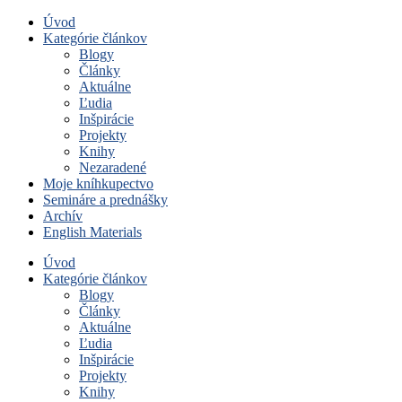
Úvod
Kategórie článkov
Blogy
Články
Aktuálne
Ľudia
Inšpirácie
Projekty
Knihy
Nezaradené
Moje kníhkupectvo
Semináre a prednášky
Archív
English Materials
Úvod
Kategórie článkov
Blogy
Články
Aktuálne
Ľudia
Inšpirácie
Projekty
Knihy