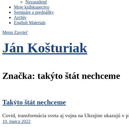
Nezaradené
Moje kníhkupectvo
Semináre a prednášky
Archív
English Materials
Menu
Zavrieť
Ján Košturiak
Čo nemáme to nepotrebujeme
Značka:
takýto štát nechceme
Takýto štát nechceme
Covid, transformácia sveta aj vojna na Ukrajine ukazujú v p
10. marca 2022