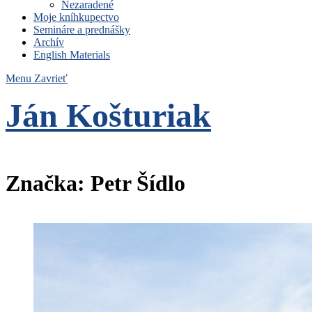
Nezaradené
Moje kníhkupectvo
Semináre a prednášky
Archív
English Materials
Menu
Zavrieť
Ján Košturiak
Čo nemáme to nepotrebujeme
Značka:
Petr Šídlo