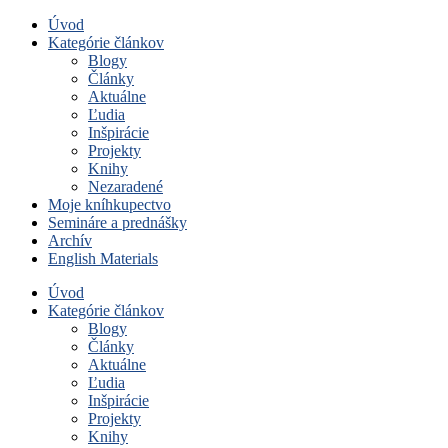
Úvod
Kategórie článkov
Blogy
Články
Aktuálne
Ľudia
Inšpirácie
Projekty
Knihy
Nezaradené
Moje kníhkupectvo
Semináre a prednášky
Archív
English Materials
Úvod
Kategórie článkov
Blogy
Články
Aktuálne
Ľudia
Inšpirácie
Projekty
Knihy