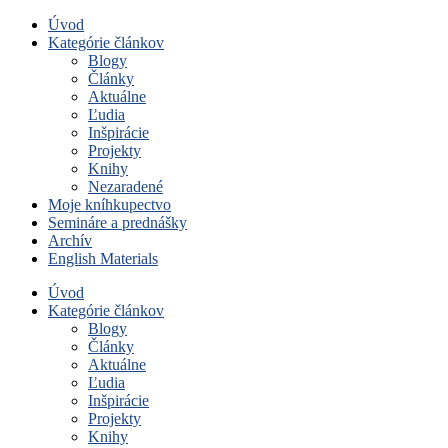
Úvod
Kategórie článkov
Blogy
Články
Aktuálne
Ľudia
Inšpirácie
Projekty
Knihy
Nezaradené
Moje kníhkupectvo
Semináre a prednášky
Archív
English Materials
Úvod
Kategórie článkov
Blogy
Články
Aktuálne
Ľudia
Inšpirácie
Projekty
Knihy