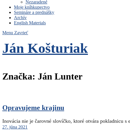
Nezaradené
Moje kníhkupectvo
Semináre a prednášky
Archív
English Materials
Menu
Zavrieť
Ján Košturiak
Čo nemáme to nepotrebujeme
Značka:
Ján Lunter
Opravujeme krajinu
Inovácia nie je čarovné slovíčko, ktoré otvára pokladnicu s
27. júna 2021