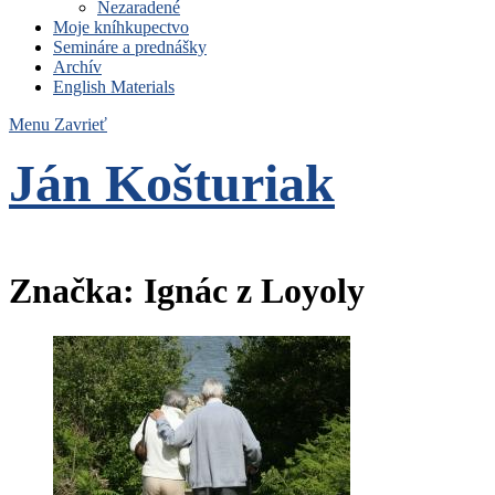
Nezaradené
Moje kníhkupectvo
Semináre a prednášky
Archív
English Materials
Menu
Zavrieť
Ján Košturiak
Čo nemáme to nepotrebujeme
Značka:
Ignác z Loyoly