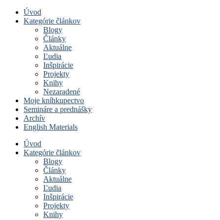
Úvod
Kategórie článkov
Blogy
Články
Aktuálne
Ľudia
Inšpirácie
Projekty
Knihy
Nezaradené
Moje kníhkupectvo
Semináre a prednášky
Archív
English Materials
Úvod
Kategórie článkov
Blogy
Články
Aktuálne
Ľudia
Inšpirácie
Projekty
Knihy