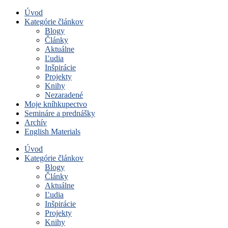
Úvod
Kategórie článkov
Blogy
Články
Aktuálne
Ľudia
Inšpirácie
Projekty
Knihy
Nezaradené
Moje kníhkupectvo
Semináre a prednášky
Archív
English Materials
Úvod
Kategórie článkov
Blogy
Články
Aktuálne
Ľudia
Inšpirácie
Projekty
Knihy