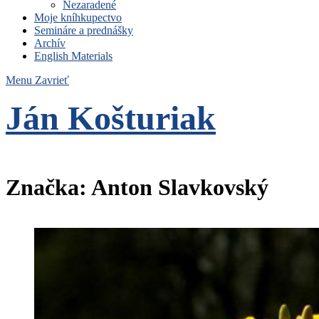
Nezaradené
Moje kníhkupectvo
Semináre a prednášky
Archív
English Materials
Menu
Zavrieť
Ján Košturiak
Čo nemáme to nepotrebujeme
Značka:
Anton Slavkovský