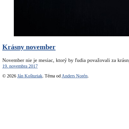
Krásny november
November nie je mesiac, ktorý by ľudia považovali za krá
19. novembra 2017
© 2026
Ján Košturiak
. Téma od
Anders Norén
.