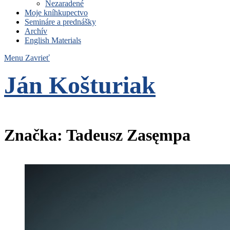
Nezaradené
Moje kníhkupectvo
Semináre a prednášky
Archív
English Materials
Menu
Zavrieť
Ján Košturiak
Čo nemáme to nepotrebujeme
Značka:
Tadeusz Zasęmpa