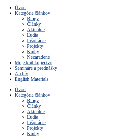
Úvod
Kategórie článkov
Blogy
Články
Aktuálne
Ľudia
Inšpirácie
Projekty
Knihy
Nezaradené
Moje kníhkupectvo
Semináre a prednášky
Archív
English Materials
Úvod
Kategórie článkov
Blogy
Články
Aktuálne
Ľudia
Inšpirácie
Projekty
Knihy