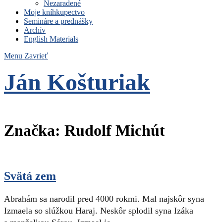
Nezaradené
Moje kníhkupectvo
Semináre a prednášky
Archív
English Materials
Menu
Zavrieť
Ján Košturiak
Čo nemáme to nepotrebujeme
Značka:
Rudolf Michút
Svätá zem
Abrahám sa narodil pred 4000 rokmi. Mal najskôr syna
Izmaela so slúžkou Haraj. Neskôr splodil syna Izáka