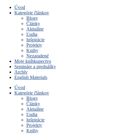
Úvod
Kategórie článkov
Blogy
Články
Aktuálne
Ľudia
Inšpirácie
Projekty
Knihy
Nezaradené
Moje kníhkupectvo
Semináre a prednášky
Archív
English Materials
Úvod
Kategórie článkov
Blogy
Články
Aktuálne
Ľudia
Inšpirácie
Projekty
Knihy