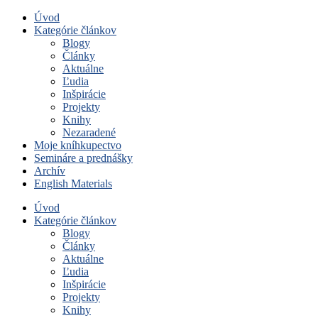
Úvod
Kategórie článkov
Blogy
Články
Aktuálne
Ľudia
Inšpirácie
Projekty
Knihy
Nezaradené
Moje kníhkupectvo
Semináre a prednášky
Archív
English Materials
Úvod
Kategórie článkov
Blogy
Články
Aktuálne
Ľudia
Inšpirácie
Projekty
Knihy