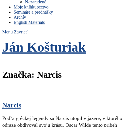
Nezaradené
Moje kníhkupectvo
Semináre a prednášky
Archív
English Materials
Menu
Zavrieť
Ján Košturiak
Čo nemáme to nepotrebujeme
Značka:
Narcis
Narcis
Podľa gréckej legendy sa Narcis utopil v jazere, v ktorého
odraze obdivoval svoju krásu. Oscar Wilde tento príbeh