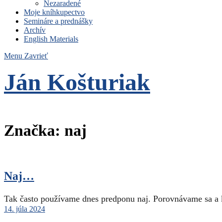
Nezaradené
Moje kníhkupectvo
Semináre a prednášky
Archív
English Materials
Menu
Zavrieť
Ján Košturiak
Čo nemáme to nepotrebujeme
Značka:
naj
Naj…
Tak často používame dnes predponu naj. Porovnávame sa a 
14. júla 2024