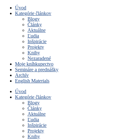
Úvod
Kategórie článkov
Blogy
Články
Aktuálne
Ľudia
Inšpirácie
Projekty
Knihy
Nezaradené
Moje kníhkupectvo
Semináre a prednášky
Archív
English Materials
Úvod
Kategórie článkov
Blogy
Články
Aktuálne
Ľudia
Inšpirácie
Projekty
Knihy