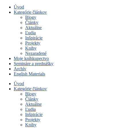
Úvod
Kategórie článkov
Blogy
Články
Aktuálne
Ľudia
Inšpirácie
Projekty
Knihy
Nezaradené
Moje kníhkupectvo
Semináre a prednášky
Archív
English Materials
Úvod
Kategórie článkov
Blogy
Články
Aktuálne
Ľudia
Inšpirácie
Projekty
Knihy