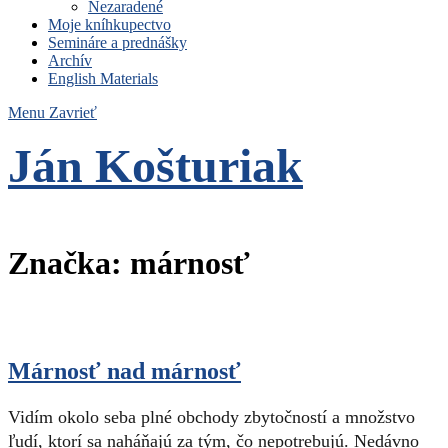
Nezaradené
Moje kníhkupectvo
Semináre a prednášky
Archív
English Materials
Menu
Zavrieť
Ján Košturiak
Čo nemáme to nepotrebujeme
Značka:
márnosť
Márnosť nad márnosť
Vidím okolo seba plné obchody zbytočností a množstvo
ľudí, ktorí sa naháňajú za tým, čo nepotrebujú. Nedávno