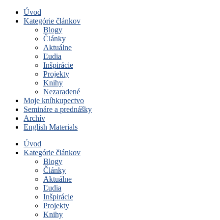
Úvod
Kategórie článkov
Blogy
Články
Aktuálne
Ľudia
Inšpirácie
Projekty
Knihy
Nezaradené
Moje kníhkupectvo
Semináre a prednášky
Archív
English Materials
Úvod
Kategórie článkov
Blogy
Články
Aktuálne
Ľudia
Inšpirácie
Projekty
Knihy