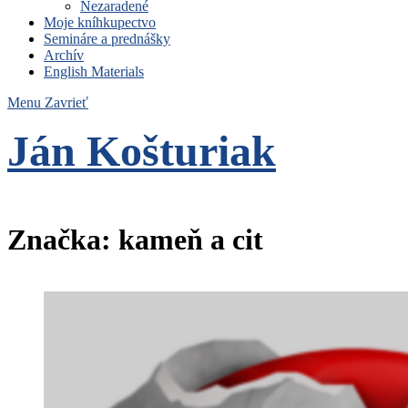
Nezaradené
Moje kníhkupectvo
Semináre a prednášky
Archív
English Materials
Menu
Zavrieť
Ján Košturiak
Čo nemáme to nepotrebujeme
Značka:
kameň a cit