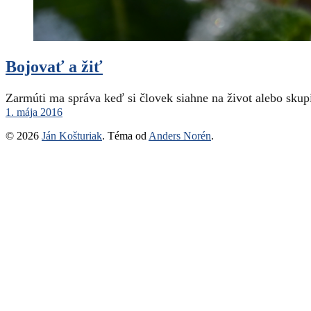
Bojovať a žiť
Zarmúti ma správa keď si človek siahne na život alebo skup
1. mája 2016
© 2026
Ján Košturiak
. Téma od
Anders Norén
.