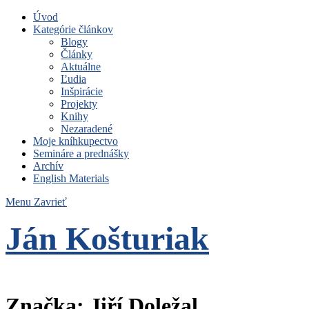
Úvod
Kategórie článkov
Blogy
Články
Aktuálne
Ľudia
Inšpirácie
Projekty
Knihy
Nezaradené
Moje kníhkupectvo
Semináre a prednášky
Archív
English Materials
Menu
Zavrieť
Ján Košturiak
Čo nemáme to nepotrebujeme
Značka:
Jiří Doležal