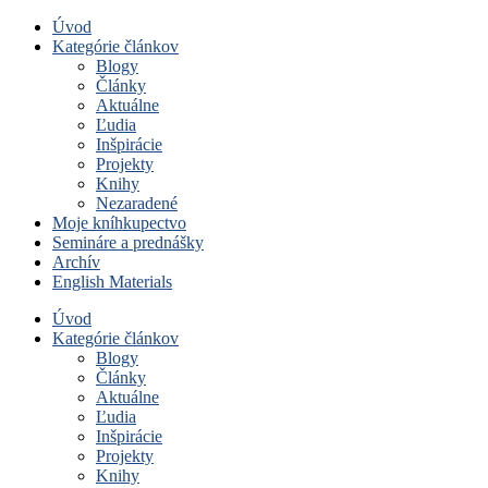
Úvod
Kategórie článkov
Blogy
Články
Aktuálne
Ľudia
Inšpirácie
Projekty
Knihy
Nezaradené
Moje kníhkupectvo
Semináre a prednášky
Archív
English Materials
Úvod
Kategórie článkov
Blogy
Články
Aktuálne
Ľudia
Inšpirácie
Projekty
Knihy