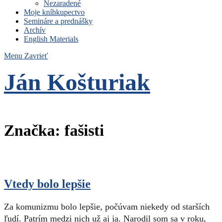
Nezaradené
Moje kníhkupectvo
Semináre a prednášky
Archív
English Materials
Menu
Zavrieť
Ján Košturiak
Čo nemáme to nepotrebujeme
Značka:
fašisti
Vtedy bolo lepšie
Za komunizmu bolo lepšie, počúvam niekedy od starších
ľudí. Patrím medzi nich už aj ja. Narodil som sa v roku,