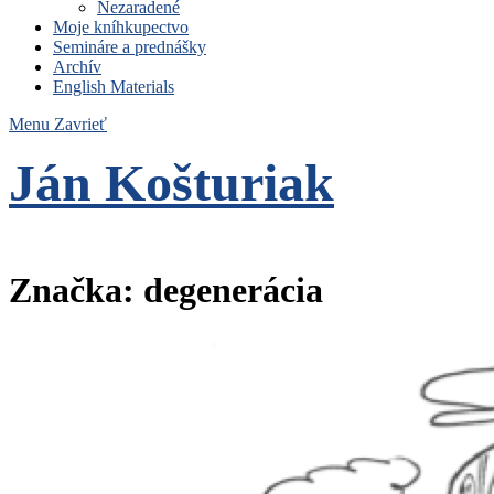
Nezaradené
Moje kníhkupectvo
Semináre a prednášky
Archív
English Materials
Menu
Zavrieť
Ján Košturiak
Čo nemáme to nepotrebujeme
Značka:
degenerácia