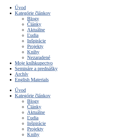
Úvod
Kategórie článkov
Blogy
Články
Aktuálne
Ľudia
Inšpirácie
Projekty
Knihy
Nezaradené
Moje kníhkupectvo
Semináre a prednášky
Archív
English Materials
Úvod
Kategórie článkov
Blogy
Články
Aktuálne
Ľudia
Inšpirácie
Projekty
Knihy