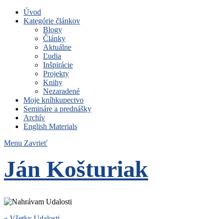
Úvod
Kategórie článkov
Blogy
Články
Aktuálne
Ľudia
Inšpirácie
Projekty
Knihy
Nezaradené
Moje kníhkupectvo
Semináre a prednášky
Archív
English Materials
Menu
Zavrieť
Ján Košturiak
Čo nemáme to nepotrebujeme
« Všetky Udalosti